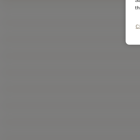
Sa
th
C