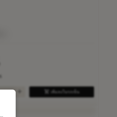
่าย
3
5
add
shopping_cart
เพิ่มลงในรถเข็น