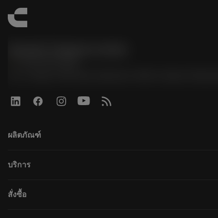
Sandvik Thailand Limited
phone
+66 2 016 2120
51, JL Tower, 19th Floor, Room No. 1904-6, Rama 9 Road,
ผลิตภัณฑ์
ผลิตภัณฑ์ทั้งหมด
บริการ
CoroPlus® Tool Guide
Tool Assembly
การรีไซเคิล
สั่งซื้อ
Tailor Made
การฟื้นฟูสภาพเครื่องมือ
แคตตาล็อก
ความรู้
วิธีการซื้อ