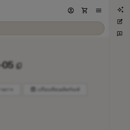
account_circle
shopping_cart
menu
edit_square
3p
-05
content_copy
balance
รายการ
เปรียบเทียบผลิตภัณฑ์