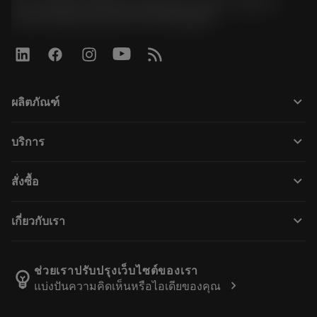
51, JL Tower, 19th Floor, Room No. 1904-6, Rama 9
Road, Kwaeng Huamark, Khet Bangkapi
keyboard_arrow_down
ผลิตภัณฑ์
すべての製品
keyboard_arrow_down
บริการ
CoroPlus® Tool Guide
リサイクル
Tool Assembly
keyboard_arrow_down
สั่งซื้อ
再研磨・再コーティング
Tailor Made
購入方法
知識
カタログ
keyboard_arrow_down
เกี่ยวกับเรา
注文
e-ラーニング
採用情報
返品カートに入れる
イベント・トレーニング
サンドビック・コロマントについて
ご注文の追跡
Tool ID
ช่วยเราปรับปรุงเว็บไซต์ของเรา
emoji_objects
chevron_right
แบ่งปันความคิดเห็นหรือไอเดียของคุณ
販売店の検索
よくある質問
プレスリリース
拠点情報