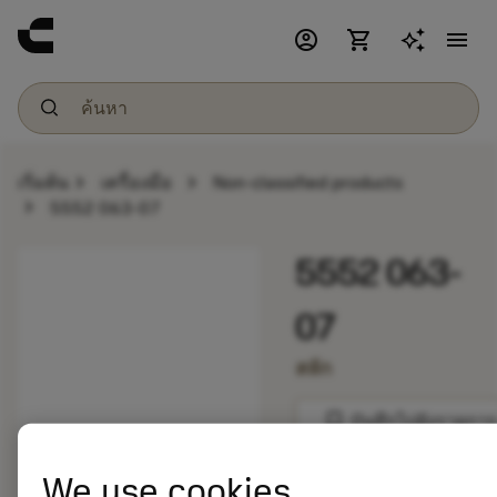
account_circle
shopping_cart
menu
chevron_right
chevron_right
เริ่มต้น
เครื่องมือ
Non-classified products
chevron_right
5552 063-07
5552 063-
07
สลัก
bookmark
บันทึกไปยังรายการ
We use cookies
balance
เปรียบเทียบผลิตภัณ