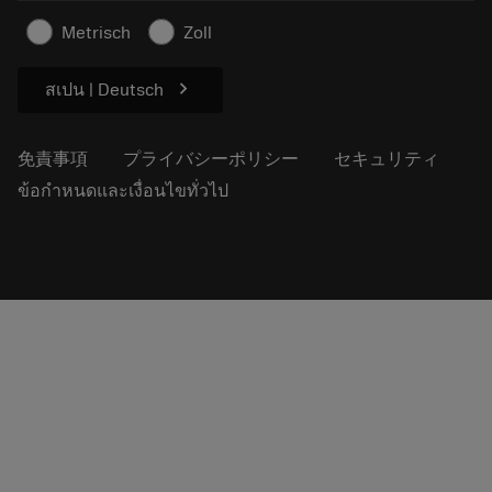
超硬工具製品の安全について
Metrisch
Zoll
持続可能性
chevron_right
สเปน | Deutsch
免責事項
プライバシーポリシー
セキュリティ
ข้อกำหนดและเงื่อนไขทั่วไป