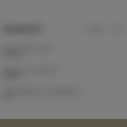
ข้อมูลผลิตภัณฑ์
เมตริก
นิ้ว
น้ำหนักของอุปกรณ์
(WT)
0.027 kg
Release date
(ValFrom20)
11/9/00
รหัสของชุดที่ออกแล้ว
(RELEASEPACK)
60.1