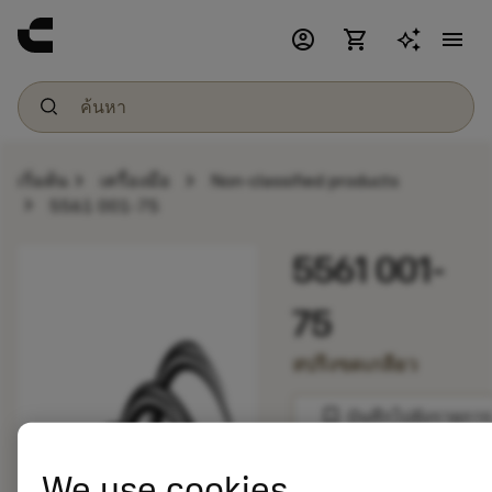
account_circle
shopping_cart
menu
chevron_right
chevron_right
เริ่มต้น
เครื่องมือ
Non-classified products
chevron_right
5561 001-75
5561 001-
75
สปริงขดเกลียว
bookmark
บันทึกไปยังรายการ
balance
We use cookies
เปรียบเทียบผลิตภัณ