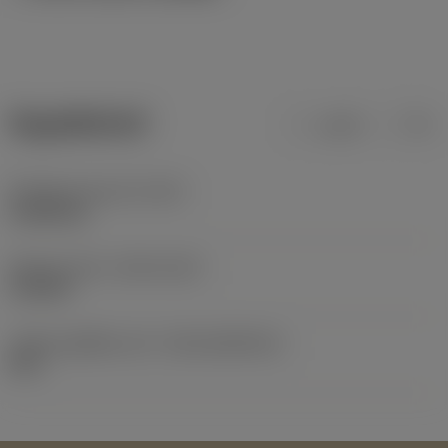
ข้อมูลผลิตภัณฑ์
เมตริก
นิ้ว
น้ำหนักของอุปกรณ์
(WT)
0.0028 kg
Release date
(ValFrom20)
19/6/00
รหัสของชุดที่ออกแล้ว
(RELEASEPACK)
00.2