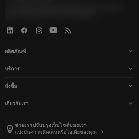
51, JL Tower, 19th Floor, Room No. 1904-6, Rama 9
Road, Kwaeng Huamark, Khet Bangkapi
keyboard_arrow_down
ผลิตภัณฑ์
ผลิตภัณฑ์ทั้งหมด
keyboard_arrow_down
บริการ
CoroPlus® Tool Guide
การรีไซเคิล
Tool Assembly
keyboard_arrow_down
สั่งซื้อ
การฟื้นฟูสภาพเครื่องมือ
Tailor Made
วิธีการซื้อ
ความรู้
แคตตาล็อก
keyboard_arrow_down
เกี่ยวกับเรา
สั่ง ซื้อ
บทเรียนอิเล็กทรอนิกส์
ตำแหน่งงาน
ผลการค้นหา
กิจกรรมและการฝึกอบรม
เกี่ยวกับแซนด์วิคโคโรม้อนท์
ติดตามคําสั่งซื้อของคุณ
Tool ID
ช่วยเราปรับปรุงเว็บไซต์ของเรา
emoji_objects
chevron_right
แบ่งปันความคิดเห็นหรือไอเดียของคุณ
ค้นหาเรา
คำ ถาม