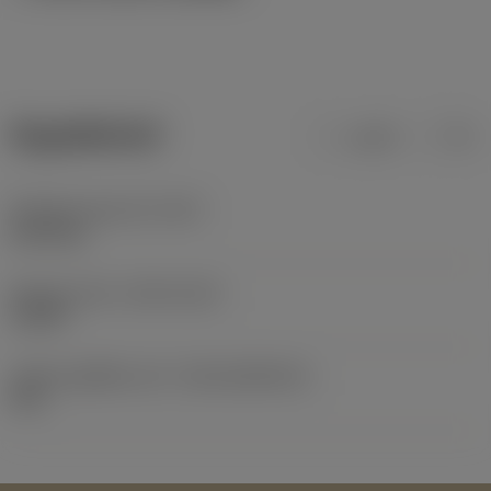
ข้อมูลผลิตภัณฑ์
เมตริก
นิ้ว
น้ำหนักของอุปกรณ์
(WT)
0.013 kg
Release date
(ValFrom20)
1/3/99
รหัสของชุดที่ออกแล้ว
(RELEASEPACK)
99.1