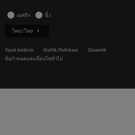
Basın için
İletişim
Güvenlik bilgileri
เมตริก
นิ้ว
Sürdürülebilirlik
chevron_right
ไทย | ไทย
Yasal bildirim
Gizlilik Politikası
Güvenlik
ข้อกำหนดและเงื่อนไขทั่วไป