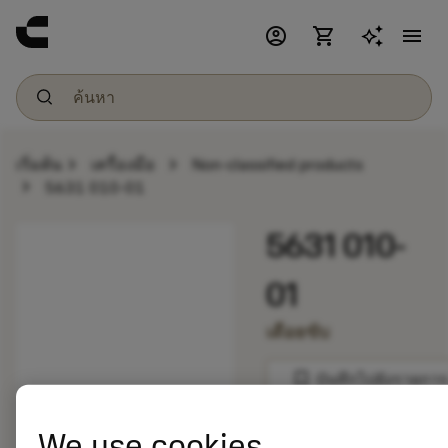
account_circle
shopping_cart
menu
chevron_right
chevron_right
เริ่มต้น
เครื่องมือ
Non-classified products
chevron_right
5631 010-01
5631 010-
01
เดือยขับ
bookmark
บันทึกไปยังรายการ
balance
We use cookies
เปรียบเทียบผลิตภัณ