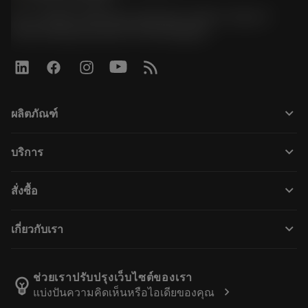
51, JL Tower, 19th Floor, Room No. 1904-6, Rama 9
Road, Kwaeng Huamark, Khet Bangkapi
keyboard_arrow_down
ผลิตภัณฑ์
Tüm ürünler
keyboard_arrow_down
บริการ
CoroPlus® Tool Guide
Geri dönüşüm
Tool Assembly
keyboard_arrow_down
สั่งซื้อ
Yenileme
Tailor Made
Nasıl satın alınır
Bilgi
Kataloglar
keyboard_arrow_down
เกี่ยวกับเรา
Sipariş
E-öğrenme
Kariyer
İade et
Etkinlikler ve eğitim
Hakkında Sandvik Coromant
Siparişinizi takip edin
Tool ID
ช่วยเราปรับปรุงเว็บไซต์ของเรา
emoji_objects
chevron_right
แบ่งปันความคิดเห็นหรือไอเดียของคุณ
Bizi Bulun
FAQ