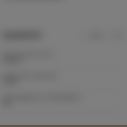
ข้อมูลผลิตภัณฑ์
เมตริก
นิ้ว
น้ำหนักของอุปกรณ์
(WT)
0.041 kg
Release date
(ValFrom20)
1/3/99
รหัสของชุดที่ออกแล้ว
(RELEASEPACK)
99.1