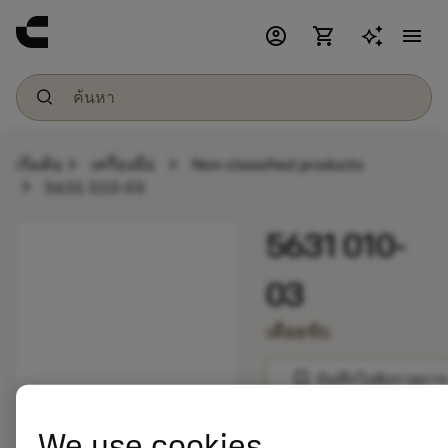
account_circle
shopping_cart
menu
chevron_right
chevron_right
เริ่มต้น
เครื่องมือ
Non-classified products
chevron_right
5631 010-03
5631 010-
03
เดือยขับ
bookmark
บันทึกไปยังรายการ
balance
We use cookies
เปรียบเทียบผลิตภัณ