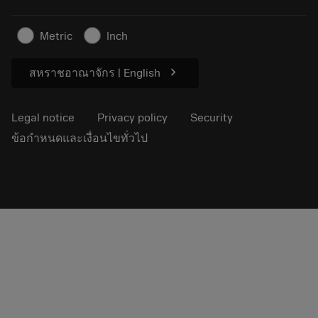
For press
Contact us
Safety information
Metric
Inch
Sustainability
chevron_right
สหราชอาณาจักร | English
Legal notice
Privacy policy
Security
ข้อกำหนดและเงื่อนไขทั่วไป