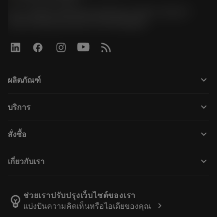
51, JL Tower, 19th Floor, Room No. 1904-6, Rama 9
Road, Kwaeng Huamark, Khet Bangkapi
keyboard_arrow_down
ผลิตภัณฑ์
All products
keyboard_arrow_down
บริการ
CoroPlus® Tool Guide
การรีไซเคิล
Tool Assembly
keyboard_arrow_down
สั่งซื้อ
การฟื้นฟูสภาพเครื่องมือ
Tailor Made
How to buy
ความรู้
Catalogues
keyboard_arrow_down
เกี่ยวกับเรา
Order
E-learning
Career
Return
Events and training
About Sandvik Coromant
Track your order
Tool ID
ช่วยเราปรับปรุงเว็บไซต์ของเรา
emoji_objects
chevron_right
แบ่งปันความคิดเห็นหรือไอเดียของคุณ
Find Us
FAQ