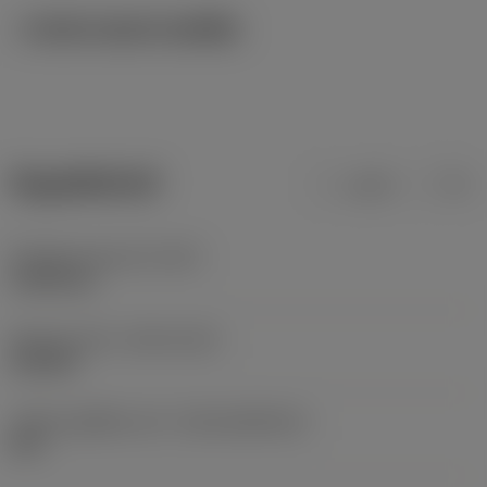
ภาพประกอบทางเทคนิค
ข้อมูลผลิตภัณฑ์
เมตริก
นิ้ว
น้ำหนักของอุปกรณ์
(WT)
0.0055 kg
Release date
(ValFrom20)
18/6/84
รหัสของชุดที่ออกแล้ว
(RELEASEPACK)
84.1