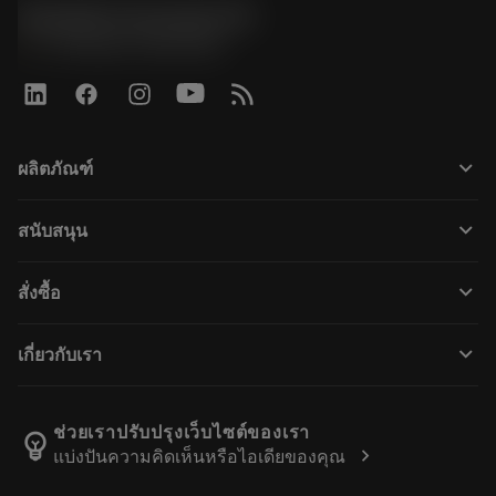
Sandvik Coromant UK
phone
+44 (0)121 368 0305
keyboard_arrow_down
ผลิตภัณฑ์
เครื่องมือทั้งหมด
keyboard_arrow_down
สนับสนุน
ซอฟต์แวร์ทั้งหมด
ฝ่ายบริการลูกค้า
การรีไซเคิล
keyboard_arrow_down
สั่งซื้อ
ผู้จัดจำหน่ายและผู้เชี่ยวชาญ
การปรับสภาพใหม่
วิธีซื้อ
คู่มือและบทช่วยสอน
Tailor Made
keyboard_arrow_down
เกี่ยวกับเรา
สั่งซื้อ
เครื่องคิดเลขและแอป
เกี่ยวกับ Sandvik Coromant
ส่งคืน
แคตตาล็อกและคู่มืออ้างอิง
Manufacturing Wellness
ติดตามคำสั่งซื้อของคุณ
ช่วยเราปรับปรุงเว็บไซต์ของเรา
emoji_objects
chevron_right
แบ่งปันความคิดเห็นหรือไอเดียของคุณ
อาชีพ
ทำใบเสนอราคา
ธุรกิจที่ยั่งยืน