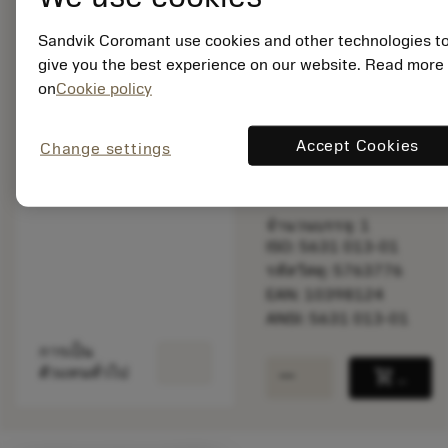
Sandvik Coromant use cookies and other technologies t
give you the best experience on our website. Read more
ราคาตั้ง:
on
Cookie policy
26.90 GBP
พร้อมจําหน่าย
ภายในหนึ่ง
Accept Cookies
Change settings
สัปดาห์
จำนวนบรรจุ: 1
ISO: 5631 013-01
รหัสวัสดุ: 5763776
EAN: 10398124
ANSI: 5631 013-01
การเป็น
remove
add
ตัวแทนทั่วไป
shopping_cart
เพิ่มล