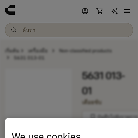
account_circle
shopping_cart
menu
chevron_right
chevron_right
เริ่มต้น
เครื่องมือ
Non-classified products
chevron_right
5631 013-01
5631 013-
01
เดือยขับ
bookmark
บันทึกไปยังรายการ
balance
We use cookies
เปรียบเทียบผลิตภัณ