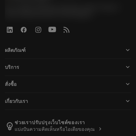
51, JL Tower, 19th Floor, Room No. 1904-6, Rama 9
Road, Kwaeng Huamark, Khet Bangkapi
keyboard_arrow_down
ผลิตภัณฑ์
ผลิตภัณฑ์ทั้งหมด
keyboard_arrow_down
บริการ
CoroPlus® Tool Guide
การรีไซเคิล
Tool Assembly
keyboard_arrow_down
สั่งซื้อ
การฟื้นฟูสภาพเครื่องมือ
Tailor Made
วิธีการซื้อ
ความรู้
แคตตาล็อก
keyboard_arrow_down
เกี่ยวกับเรา
สั่ง ซื้อ
บทเรียนอิเล็กทรอนิกส์
ตำแหน่งงาน
ผลการค้นหา
กิจกรรมและการฝึกอบรม
เกี่ยวกับแซนด์วิคโคโรม้อนท์
ติดตามคําสั่งซื้อของคุณ
Tool ID
ช่วยเราปรับปรุงเว็บไซต์ของเรา
emoji_objects
chevron_right
แบ่งปันความคิดเห็นหรือไอเดียของคุณ
ค้นหาเรา
คำ ถาม