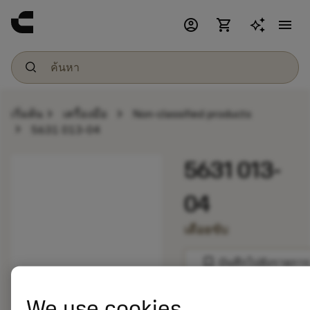
account_circle
shopping_cart
menu
chevron_right
chevron_right
เริ่มต้น
เครื่องมือ
Non-classified products
chevron_right
5631 013-04
5631 013-
04
เดือยขับ
bookmark
บันทึกไปยังรายการ
balance
We use cookies
เปรียบเทียบผลิตภัณ