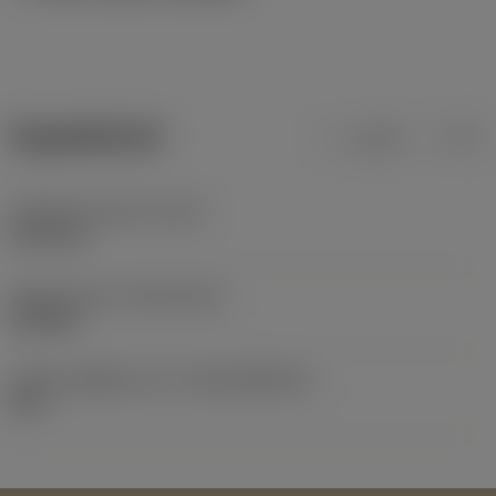
ข้อมูลผลิตภัณฑ์
เมตริก
นิ้ว
น้ำหนักของอุปกรณ์
(WT)
0.037 kg
Release date
(ValFrom20)
18/6/84
รหัสของชุดที่ออกแล้ว
(RELEASEPACK)
84.1