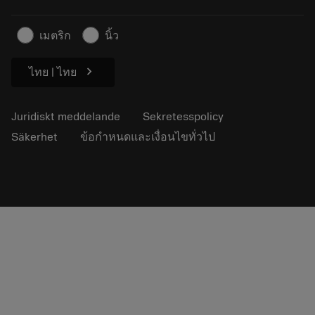
För press
Kontakta oss
Säkerhetsinformation
เมตริก
นิ้ว
Hållbarhet
chevron_right
ไทย | ไทย
Juridiskt meddelande
Sekretesspolicy
Säkerhet
ข้อกำหนดและเงื่อนไขทั่วไป