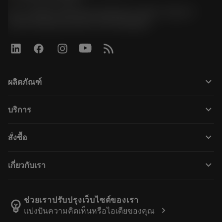
51, JL Tower, 19th Floor, Room No. 1904-6, Rama 9
Road, Kwaeng Huamark, Khet Bangkapi
keyboard_arrow_down
ผลิตภัณฑ์
Alla produkter
keyboard_arrow_down
บริการ
CoroPlus® Tool Guide
Återvinning
Tool Assembly
keyboard_arrow_down
สั่งซื้อ
Rekonditionering
Tailor Made
Så här köper du
Kunskap
Kataloger
keyboard_arrow_down
เกี่ยวกับเรา
Beställ
E-learning
Karriär
Returnera
Evenemang och utbildning
Om Sandvik Coromant
Spåra din order
Tool ID
ช่วยเราปรับปรุงเว็บไซต์ของเรา
emoji_objects
chevron_right
แบ่งปันความคิดเห็นหรือไอเดียของคุณ
Hitta oss
FAQ