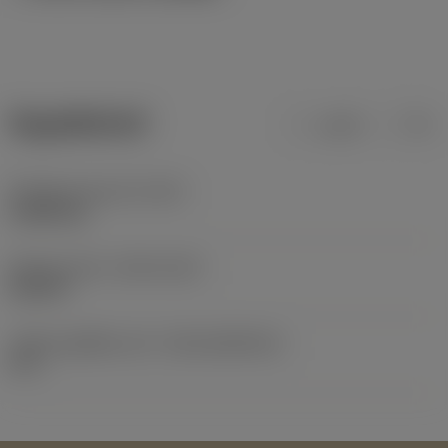
ข้อมูลผลิตภัณฑ์
เมตริก
นิ้ว
น้ำหนักของอุปกรณ์
(WT)
0.0083 kg
Release date
(ValFrom20)
26/2/07
รหัสของชุดที่ออกแล้ว
(RELEASEPACK)
07.1