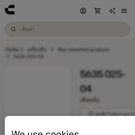
account_circle
shopping_cart
menu
chevron_right
chevron_right
เริ่มต้น
เครื่องมือ
Non-classified products
chevron_right
5635 025-04
5635 025-
04
เดือยขับ
bookmark
บันทึกไปยังรายการ
balance
We use cookies
เปรียบเทียบผลิตภัณ