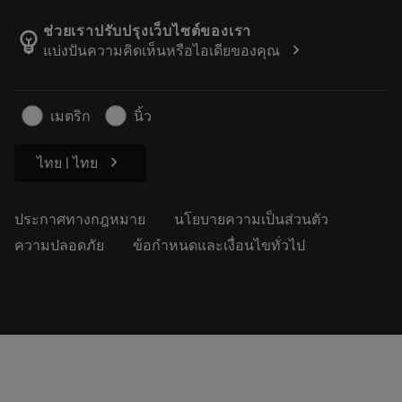
ตำแหน่งงาน
ผลการค้นหา
กิจกรรมและการฝึกอบรม
เกี่ยวกับแซนด์วิคโคโรม้อนท์
ติดตามคําสั่งซื้อของคุณ
Tool ID
ช่วยเราปรับปรุงเว็บไซต์ของเรา
emoji_objects
chevron_right
แบ่งปันความคิดเห็นหรือไอเดียของคุณ
ค้นหาเรา
คำ ถาม
สำหรับสื่อมวลชน
ติดต่อเรา
ข้อมูลความปลอดภัยในการทำงาน
เมตริก
นิ้ว
ความยั่งยืน
chevron_right
ไทย | ไทย
ประกาศทางกฎหมาย
นโยบายความเป็นส่วนตัว
ความปลอดภัย
ข้อกำหนดและเงื่อนไขทั่วไป