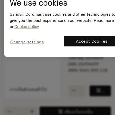
We use cookies
Sandvik Coromant use cookies and other technologies t
พร้อมจําหน่าย
give you the best experience on our website. Read more
ภายในหนึ่ง
on
Cookie policy
สัปดาห์
Accept Cookies
Change settings
จำนวนบรรจุ: 1
ISO: 5641 005-118
รหัสวัสดุ: 6294699
EAN: 26294699
ANSI: 5641 005-118
remove
add
การเป็นตัวแทนทั่วไป
shopping_cart
เพิ่มล
remove
add
shopping_cart
เพิ่มลงในรถเข็น