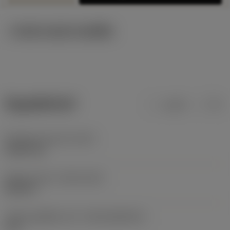
ภาพประกอบทางเทคนิค
ข้อมูลผลิตภัณฑ์
เมตริก
นิ้ว
น้ำหนักของอุปกรณ์
(WT)
0.0007 kg
Release date
(ValFrom20)
20/2/13
รหัสของชุดที่ออกแล้ว
(RELEASEPACK)
13.1