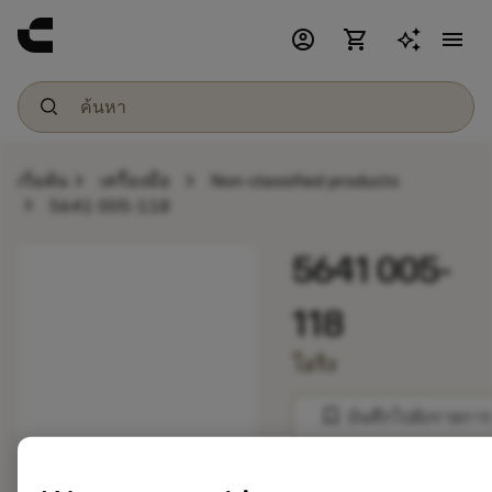
account_circle
shopping_cart
menu
chevron_right
chevron_right
เริ่มต้น
เครื่องมือ
Non-classified products
chevron_right
5641 005-118
5641 005-
118
โอริง
bookmark
บันทึกไปยังรายการ
balance
เปรียบเทียบผลิตภัณ