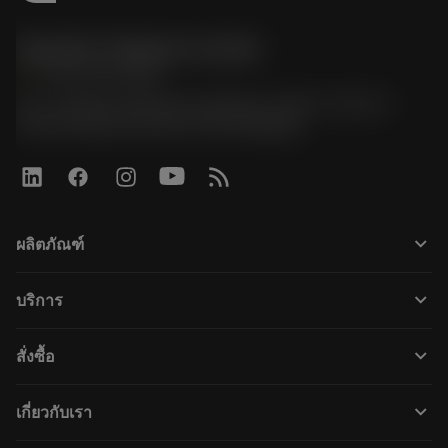
Sandvik Thailand Limited
phone
+66 2 016 2120
51, JL Tower, 19th Floor, Room No. 1904-6, Rama 9
Road, Kwaeng Huamark, Khet Bangkapi
keyboard_arrow_down
ผลิตภัณฑ์
ผลิตภัณฑ์ทั้งหมด
keyboard_arrow_down
บริการ
CoroPlus® Tool Guide
การรีไซเคิล
Tool Assembly
keyboard_arrow_down
สั่งซื้อ
การฟื้นฟูสภาพเครื่องมือ
Tailor Made
วิธีการซื้อ
ความรู้
แคตตาล็อก
keyboard_arrow_down
เกี่ยวกับเรา
สั่ง ซื้อ
บทเรียนอิเล็กทรอนิกส์