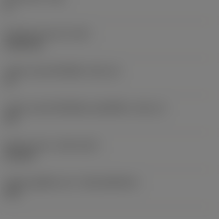
0 °
น้ำหนักของอุปกรณ์
(WT)
0.0262 kg
รหัสขนาดช่องใส่เม็ดมีด
(SSC_M)
19
รหัสขนาดช่องใส่เม็ดมีดแบบอิมพีเรียล
(SSC_N)
3/4
Release date
(ValFrom20)
2/11/92
รหัสของชุดที่ออกแล้ว
(RELEASEPACK)
92.3