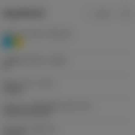
ข้อมูลผลิตภัณฑ์
เมตริก
นิ้ว
Workpiece material
(TMC1ISO)
P
M
รหัสผู้ผลิตร่องหักเศษ
(CBMD)
HR
ชนิดการทำงาน
(CTPT)
roughing
รหัสรูปแบบการติดตั้งเม็ดมีด (เมตริก)
(IFS)
Cylindrical fixing hole
เส้นผ่าศูนย์กลางรูยึด
(D1)