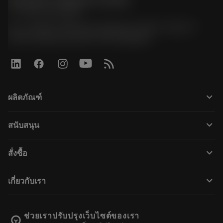
Sandvik Thailand Limited
phone
+66 2 016 2120
51, JL Tower, 19th Floor, Room No. 1904-6, Rama 9
Road, Kwaeng Huamark, Khet Bangkapi
keyboard_arrow_down
ผลิตภัณฑ์
すべてのツール
keyboard_arrow_down
สนับสนุน
すべてのソフトウェア
カスタマーサービス
リサイクル
keyboard_arrow_down
สั่งซื้อ
販売店および専門家
再生処理
購入方法
ガイドとチュートリアル
テーラーメード
keyboard_arrow_down
เกี่ยวกับเรา
注文
計算ツールとアプリ
サンドビック・コロマントについて
戻る
カタログおよびハンドブック
Manufacturing Wellness
注文を追跡する
ช่วยเราปรับปรุงเว็บไซต์ของเรา
emoji_objects