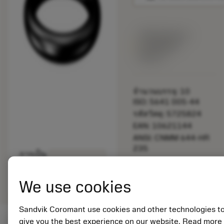
พร้อมจําหน่าย
ภายในหนึ่ง
สัปดาห์
จำนวนบรรจุ: 10
ISO: 5641 005-44
รหัสวัสดุ: 5725824
EAN: 10621144
ANSI: CNMM 644-HR
235
การเป็น
deployed_code
ตัวแทน
แสดงโมเดล 3 มิติ
remove
add
ทั่วไป
shopping_cart
เพิ่มล
We use cookies
Sandvik Coromant use cookies and other technologies t
give you the best experience on our website. Read more