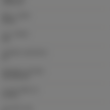
1.5875 mm
ทิศทาง
(HAND)
Neutral
เกรด
(GRADE)
235
วัสดุเม็ดมีด
(SUBSTRATE)
HC
ชั้นเคลือบผิว
(COATING)
CVD TiCN+TiN
ความหนาเม็ดมีด
(S)
6.35 mm
มุมหลบหลัก
(AN)