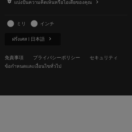
chevron_right
แบ่งปันความคิดเห็นหรือไอเดียของคุณ
経歴
見積もりを作成する
サステナブルな事業
記事
ミリ
インチ
プレス用
chevron_right
ฝรั่งเศส | 日本語
免責事項
プライバシーポリシー
セキュリティ
ข้อกำหนดและเงื่อนไขทั่วไป