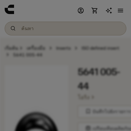
account_circle
shopping_cart
menu
chevron_right
chevron_right
chevron_right
เริ่มต้น
เครื่องมือ
Inserts
ISO defined insert
chevron_right
5641 005-44
5641 005-
44
chevron_right
โอริง
bookmark
บันทึกไปยังรายการ
balance
เปรียบเทียบผลิตภัณ