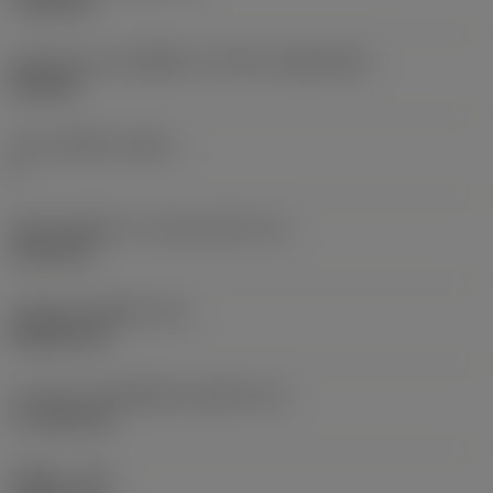
7.925 mm
รูปทรงและขนาดเม็ดมีด
(CUTINT_SIZESHAPE)
CN1906
จำนวนคมตัด
(CEDC)
2
เส้นผ่านศูนย์กลางวงกลมแนบใน
(IC)
19.05 mm
รหัสรูปทรงเม็ดมีด
(SC)
Rhombic 80
ความยาวประสิทธิผลของคมตัด
(LE)
17.7439 mm
รัศมีมุม
(RE)