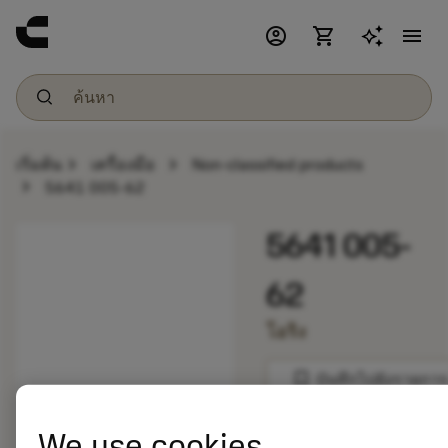
account_circle
shopping_cart
menu
chevron_right
chevron_right
เริ่มต้น
เครื่องมือ
Non-classified products
chevron_right
5641 005-62
5641 005-
62
โอริง
bookmark
บันทึกไปยังรายการ
balance
We use cookies
เปรียบเทียบผลิตภัณ