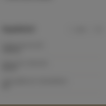
ข้อมูลผลิตภัณฑ์
เมตริก
นิ้ว
น้ำหนักของอุปกรณ์
(WT)
0.0005 kg
Release date
(ValFrom20)
30/1/15
รหัสของชุดที่ออกแล้ว
(RELEASEPACK)
60.1