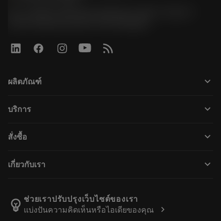
51, JL Tower, 19th Floor, Room No. 1904-6, Rama 9
Road, Kwaeng Huamark, Khet Bangkapi
keyboard_arrow_down
ผลิตภัณฑ์
ผลิตภัณฑ์ทั้งหมด
keyboard_arrow_down
บริการ
CoroPlus® Tool Guide
การรีไซเคิล
Tool Assembly
keyboard_arrow_down
สั่งซื้อ
การฟื้นฟูสภาพเครื่องมือ
Tailor Made
วิธีการซื้อ
ความรู้
แคตตาล็อก
keyboard_arrow_down
เกี่ยวกับเรา
สั่ง ซื้อ
บทเรียนอิเล็กทรอนิกส์
ตำแหน่งงาน
ผลการค้นหา
กิจกรรมและการฝึกอบรม
เกี่ยวกับแซนด์วิคโคโรม้อนท์
ติดตามคําสั่งซื้อของคุณ
Tool ID
ช่วยเราปรับปรุงเว็บไซต์ของเรา
emoji_objects
chevron_right
แบ่งปันความคิดเห็นหรือไอเดียของคุณ
ค้นหาเรา
คำ ถาม