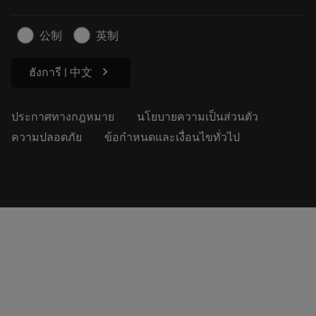
สำหรับสื่อมวลชน
ติดต่อเรา
ข้อมูลความปลอดภัยในการทำงาน
公制
英制
ความยั่งยืน
chevron_right
ฮังการี | 中文
ประกาศทางกฎหมาย
นโยบายความเป็นส่วนตัว
ความปลอดภัย
ข้อกำหนดและเงื่อนไขทั่วไป