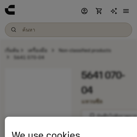
account_circle
shopping_cart
menu
chevron_right
chevron_right
เริ่มต้น
เครื่องมือ
Non-classified products
chevron_right
5641 070-04
5641 070-
04
แหวนซีล
bookmark
บันทึกไปยังรายการ
We use cookies
balance
เปรียบเทียบผลิตภัณ