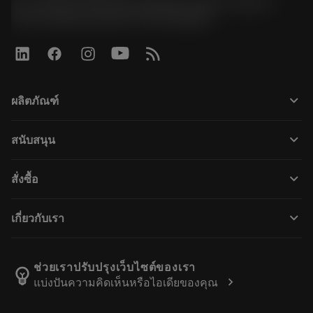
51, JL Tower, 19th Floor, Room No. 1904-6, Rama 9
Road, Kwaeng Huamark, Khet Bangkapi
keyboard_arrow_down
ผลิตภัณฑ์
เครื่องมือทั้งหมด
keyboard_arrow_down
สนับสนุน
ซอฟต์แวร์ทั้งหมด
ฝ่ายบริการลูกค้า
การรีไซเคิล
keyboard_arrow_down
สั่งซื้อ
ผู้จัดจำหน่ายและผู้เชี่ยวชาญ
การปรับสภาพใหม่
วิธีซื้อ
คู่มือและบทช่วยสอน
Tailor Made
keyboard_arrow_down
เกี่ยวกับเรา
สั่งซื้อ
เครื่องคิดเลขและแอป
เกี่ยวกับ Sandvik Coromant
ส่งคืน
แคตตาล็อกและคู่มืออ้างอิง
Manufacturing Wellness
ติดตามคำสั่งซื้อของคุณ
ช่วยเราปรับปรุงเว็บไซต์ของเรา
emoji_objects
chevron_right
แบ่งปันความคิดเห็นหรือไอเดียของคุณ
อาชีพ
ทำใบเสนอราคา
ธุรกิจที่ยั่งยืน