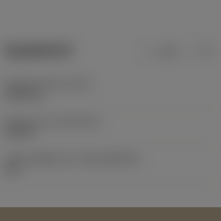
ข้อมูลผลิตภัณฑ์
เมตริก
นิ้ว
น้ำหนักของอุปกรณ์
(WT)
0.0001 kg
Release date
(ValFrom20)
23/2/10
รหัสของชุดที่ออกแล้ว
(RELEASEPACK)
60.1