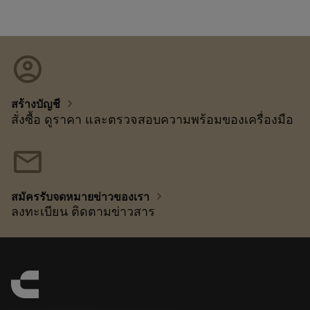
account_circle
chevron_right
สร้างบัญชี
สั่งซื้อ ดูราคา และตรวจสอบความพร้อมของเครื่องมือ
mail
chevron_right
สมัครรับจดหมายข่าวของเรา
ลงทะเบียน ติดตามข่าวสาร