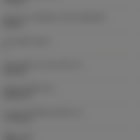
7.925 mm
รูปทรงและขนาดเม็ดมีด
(CUTINT_SIZESHAPE)
CN1906
จำนวนคมตัด
(CEDC)
2
เส้นผ่านศูนย์กลางวงกลมแนบใน
(IC)
19.05 mm
รหัสรูปทรงเม็ดมีด
(SC)
Rhombic 80
ความยาวประสิทธิผลของคมตัด
(LE)
17.7439 mm
รัศมีมุม
(RE)