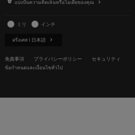
chevron_right
แบ่งปันความคิดเห็นหรือไอเดียของคุณ
経歴
見積もりを作成する
サステナブルな事業
記事
ミリ
インチ
プレス用
chevron_right
ฝรั่งเศส | 日本語
免責事項
プライバシーポリシー
セキュリティ
ข้อกำหนดและเงื่อนไขทั่วไป