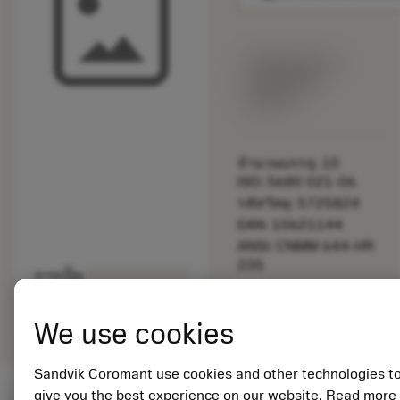
พร้อมจําหน่าย
ภายในหนึ่ง
สัปดาห์
จำนวนบรรจุ: 10
ISO: 5680 021-06
รหัสวัสดุ: 5725824
EAN: 10621144
ANSI: CNMM 644-HR
235
การเป็น
deployed_code
ตัวแทน
แสดงโมเดล 3 มิติ
remove
add
ทั่วไป
shopping_cart
เพิ่มล
We use cookies
Sandvik Coromant use cookies and other technologies t
give you the best experience on our website. Read more