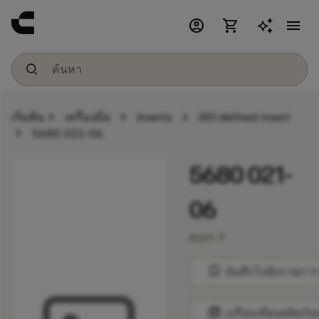
account_circle
shopping_cart
menu
chevron_right
chevron_right
chevron_right
เริ่มต้น
เครื่องมือ
Inserts
ISO defined insert
chevron_right
5680 021-06
5680 021-
06
chevron_right
ดอก
bookmark
บันทึกไปยังรายการ
balance
เปรียบเทียบผลิตภัณ