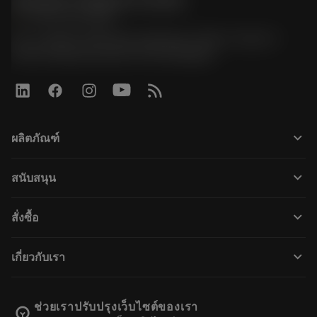
Sandvik Thailand Limited
phone
+66 2 016 2120
51, JL Tower, 19th Floor, Room No. 1904-6, Rama 9
Road, Kwaeng Huamark, Khet Bangkapi
keyboard_arrow_down
ผลิตภัณฑ์
すべてのツール
keyboard_arrow_down
สนับสนุน
すべてのソフトウェア
カスタマーサービス
リサイクル
keyboard_arrow_down
สั่งซื้อ
販売店および専門家
再生処理
購入方法
ガイドとチュートリアル
テーラーメード
keyboard_arrow_down
เกี่ยวกับเรา
注文
計算ツールとアプリ
サンドビック・コロマントについて
戻る
カタログおよびハンドブック
Manufacturing Wellness
注文を追跡する
ช่วยเราปรับปรุงเว็บไซต์ของเรา
emoji_objects