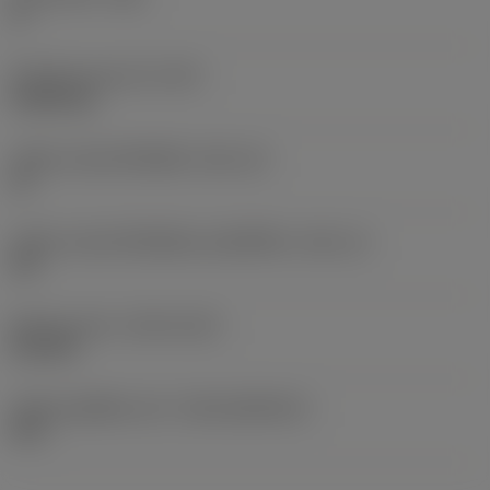
0 °
น้ำหนักของอุปกรณ์
(WT)
0.0262 kg
รหัสขนาดช่องใส่เม็ดมีด
(SSC_M)
19
รหัสขนาดช่องใส่เม็ดมีดแบบอิมพีเรียล
(SSC_N)
3/4
Release date
(ValFrom20)
2/11/92
รหัสของชุดที่ออกแล้ว
(RELEASEPACK)
92.3