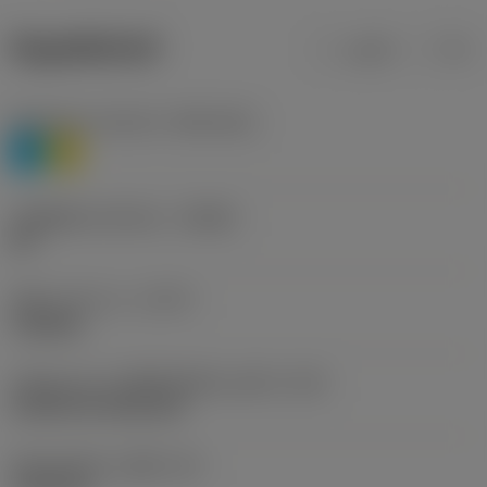
ข้อมูลผลิตภัณฑ์
เมตริก
นิ้ว
Workpiece material
(TMC1ISO)
P
M
รหัสผู้ผลิตร่องหักเศษ
(CBMD)
HR
ชนิดการทำงาน
(CTPT)
roughing
รหัสรูปแบบการติดตั้งเม็ดมีด (เมตริก)
(IFS)
Cylindrical fixing hole
เส้นผ่าศูนย์กลางรูยึด
(D1)