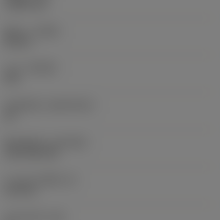
1.5875 mm
ทิศทาง
(HAND)
Neutral
เกรด
(GRADE)
235
วัสดุเม็ดมีด
(SUBSTRATE)
HC
ชั้นเคลือบผิว
(COATING)
CVD TiCN+TiN
ความหนาเม็ดมีด
(S)
6.35 mm
มุมหลบหลัก
(AN)