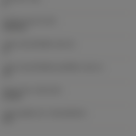
0 °
น้ำหนักของอุปกรณ์
(WT)
0.0262 kg
รหัสขนาดช่องใส่เม็ดมีด
(SSC_M)
19
รหัสขนาดช่องใส่เม็ดมีดแบบอิมพีเรียล
(SSC_N)
3/4
Release date
(ValFrom20)
2/11/92
รหัสของชุดที่ออกแล้ว
(RELEASEPACK)
92.3