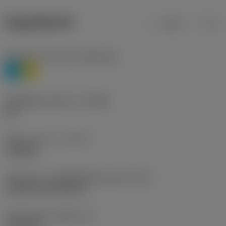
ข้อมูลผลิตภัณฑ์
เมตริก
นิ้ว
Workpiece material
(TMC1ISO)
P
M
รหัสผู้ผลิตร่องหักเศษ
(CBMD)
HR
ชนิดการทำงาน
(CTPT)
roughing
รหัสรูปแบบการติดตั้งเม็ดมีด (เมตริก)
(IFS)
Cylindrical fixing hole
เส้นผ่าศูนย์กลางรูยึด
(D1)