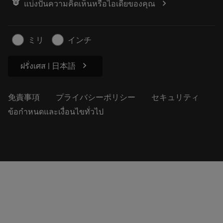
chevron_right
แบ่งปันความคิดเห็นหรือไอเดียของคุณ
経歴
見積もりを作成する
サステナブルな事業
記事
ミリ
インチ
プレス用
chevron_right
ฝรั่งเศส | 日本語
免責事項
プライバシーポリシー
セキュリティ
ข้อกำหนดและเงื่อนไขทั่วไป