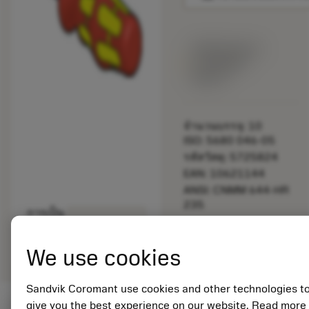
พร้อมจําหน่าย
ภายในหนึ่ง
สัปดาห์
จำนวนบรรจุ: 10
ISO: 5680 046-05
รหัสวัสดุ: 5725824
EAN: 10621144
ANSI: CNMM 644-HR
235
การเป็น
deployed_code
ตัวแทน
แสดงโมเดล 3 มิติ
remove
add
ทั่วไป
shopping_cart
เพิ่มล
We use cookies
Sandvik Coromant use cookies and other technologies t
give you the best experience on our website. Read more