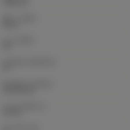
1.5875 mm
ทิศทาง
(HAND)
Neutral
เกรด
(GRADE)
235
วัสดุเม็ดมีด
(SUBSTRATE)
HC
ชั้นเคลือบผิว
(COATING)
CVD TiCN+TiN
ความหนาเม็ดมีด
(S)
6.35 mm
มุมหลบหลัก
(AN)