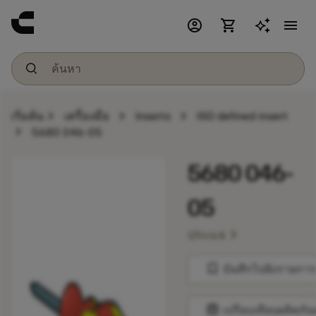
account_circle
shopping_cart
menu
chevron_right
chevron_right
chevron_right
เริ่มต้น
เครื่องมือ
Inserts
ISO defined insert
chevron_right
5680 046-05
5680 046-
05
chevron_right
ประแจ
bookmark
บันทึกไปยังรายการ
balance
เปรียบเทียบผลิตภัณ