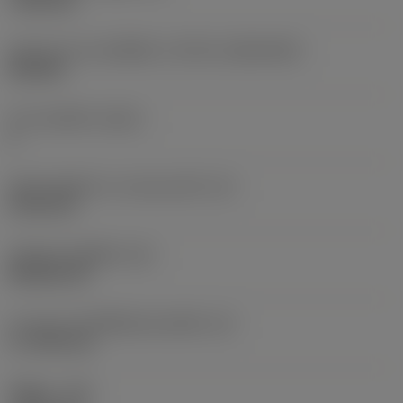
7.925 mm
รูปทรงและขนาดเม็ดมีด
(CUTINT_SIZESHAPE)
CN1906
จำนวนคมตัด
(CEDC)
2
เส้นผ่านศูนย์กลางวงกลมแนบใน
(IC)
19.05 mm
รหัสรูปทรงเม็ดมีด
(SC)
Rhombic 80
ความยาวประสิทธิผลของคมตัด
(LE)
17.7439 mm
รัศมีมุม
(RE)