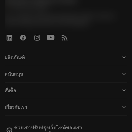
Sandvik Thailand Limited
phone
+66 2 016 2120
51, JL Tower, 19th Floor, Room No. 1904-6, Rama 9
Road, Kwaeng Huamark, Khet Bangkapi
keyboard_arrow_down
ผลิตภัณฑ์
すべてのツール
keyboard_arrow_down
สนับสนุน
すべてのソフトウェア
カスタマーサービス
リサイクル
keyboard_arrow_down
สั่งซื้อ
販売店および専門家
再生処理
購入方法
ガイドとチュートリアル
テーラーメード
keyboard_arrow_down
เกี่ยวกับเรา
注文
計算ツールとアプリ
サンドビック・コロマントについて
戻る
カタログおよびハンドブック
Manufacturing Wellness
注文を追跡する
ช่วยเราปรับปรุงเว็บไซต์ของเรา
emoji_objects