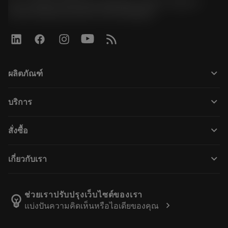
51, JL Tower, 19th Floor, Room No. 1904-6, Rama 9
Road, Kwaeng Huamark, Khet Bangkapi
keyboard_arrow_down
ผลิตภัณฑ์
所有产品
keyboard_arrow_down
บริการ
CoroPlus® Tool Guide
回收利用
Tool Assembly
keyboard_arrow_down
สั่งซื้อ
重磨
Tailor Made
如何购买
知识
网络样本
keyboard_arrow_down
เกี่ยวกับเรา
订购
在线学习
人才招聘
添加至退货车
活动和培训
关于我们
跟踪您的订单
Tool ID
ช่วยเราปรับปรุงเว็บไซต์ของเรา
emoji_objects
chevron_right
แบ่งปันความคิดเห็นหรือไอเดียของคุณ
找到我们
常见问题
新闻与媒体
联系我们