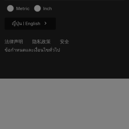
安全信息
Metric
Inch
可持续性
chevron_right
ญี่ปุ่น | English
法律声明
隐私政策
安全
ข้อกำหนดและเงื่อนไขทั่วไป