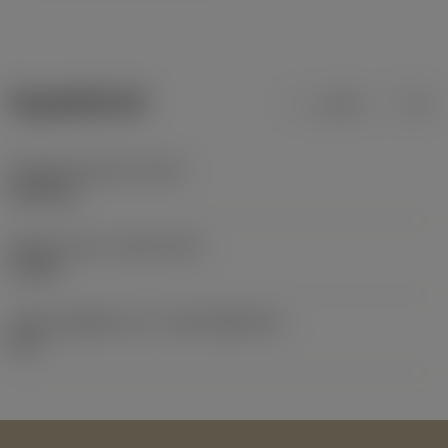
ข้อมูลผลิตภัณฑ์
เมตริก
นิ้ว
น้ำหนักของอุปกรณ์
(WT)
0.022 kg
Release date
(ValFrom20)
1/1/01
รหัสของชุดที่ออกแล้ว
(RELEASEPACK)
01.1