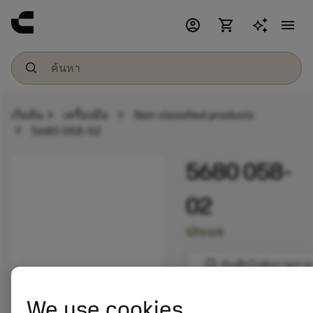
account_circle
shopping_cart
menu
chevron_right
chevron_right
เริ่มต้น
เครื่องมือ
Non-classified products
chevron_right
5680 058-02
5680 058-
02
ประแจ
bookmark
บันทึกไปยังรายการ
We use cookies
balance
เปรียบเทียบผลิตภัณ