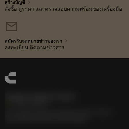
chevron_right
สร้างบัญชี
สั่งซื้อ ดูราคา และตรวจสอบความพร้อมของเครื่องมือ
mail
chevron_right
สมัครรับจดหมายข่าวของเรา
ลงทะเบียน ติดตามข่าวสาร
Sandvik Thailand Limited
phone
+66 2 016 2120
51, JL Tower, 19th Floor, Room No. 1904-6, Rama 9
Road, Kwaeng Huamark, Khet Bangkapi