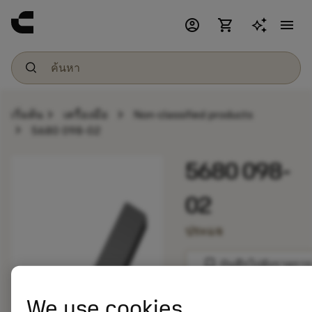
account_circle
shopping_cart
menu
chevron_right
chevron_right
เริ่มต้น
เครื่องมือ
Non-classified products
chevron_right
5680 098-02
5680 098-
02
ประแจ
bookmark
บันทึกไปยังรายการ
We use cookies
balance
เปรียบเทียบผลิตภัณ