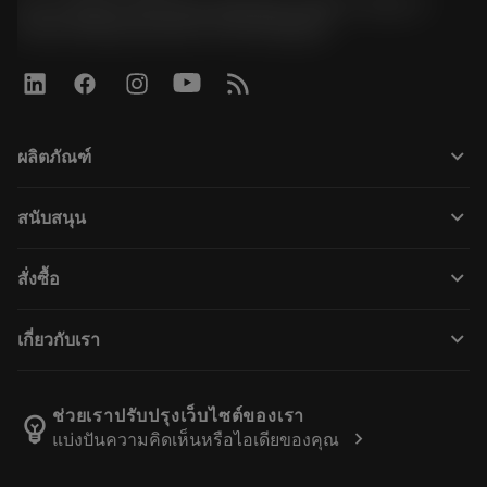
51, JL Tower, 19th Floor, Room No. 1904-6, Rama 9
Road, Kwaeng Huamark, Khet Bangkapi
keyboard_arrow_down
ผลิตภัณฑ์
Alle værktøjer
keyboard_arrow_down
สนับสนุน
Al software
Kundeservice
Genbrug
keyboard_arrow_down
สั่งซื้อ
Distributører og specialister
Genopslibning
Sådan køber du
Vejledninger og vejledninger
Tailor Made
keyboard_arrow_down
เกี่ยวกับเรา
Bestil
Lommeregnere og apps
Om Sandvik Coromant
Returnering
Kataloger og håndbøger
Manufacturing Wellness
Spor din ordre
ช่วยเราปรับปรุงเว็บไซต์ของเรา
emoji_objects
chevron_right
แบ่งปันความคิดเห็นหรือไอเดียของคุณ
Karriere
Lav et tilbud
Bæredygtig virksomhed