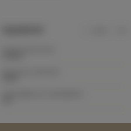
ข้อมูลผลิตภัณฑ์
เมตริก
นิ้ว
น้ำหนักของอุปกรณ์
(WT)
0.038 kg
Release date
(ValFrom20)
9/8/04
รหัสของชุดที่ออกแล้ว
(RELEASEPACK)
04.2