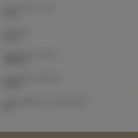
ความยาวใช้งาน
(LU_1)
50 mm
แรงบิด
(TQ)
0.6 Nm
น้ำหนักของอุปกรณ์
(WT)
0.0826 kg
Release date
(ValFrom20)
11/8/03
รหัสของชุดที่ออกแล้ว
(RELEASEPACK)
04.1