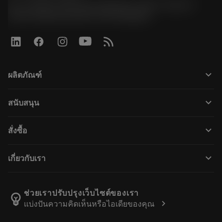
51, JL Tower, 19th Floor, Room No. 1904-6, Rama 9
Road, Kwaeng Huamark, Khet Bangkapi
keyboard_arrow_down
ผลิตภัณฑ์
Všechny nástroje
keyboard_arrow_down
สนับสนุน
Veškerý software
Zákaznický servis
Recyklace
keyboard_arrow_down
สั่งซื้อ
Distributoři a specialisté
Repase
Jak nakoupit
Průvodci a návody
Tailor Made
keyboard_arrow_down
เกี่ยวกับเรา
Objednávka
Kalkulačky a aplikace
O společnosti Sandvik Coromant
Návrat
Katalogy a příručky
Výrobní wellness
Sledujte svou objednávku
ช่วยเราปรับปรุงเว็บไซต์ของเรา
emoji_objects
chevron_right
แบ่งปันความคิดเห็นหรือไอเดียของคุณ
Kariéra
Vytvořte cenovou nabídku
Udržitelné podnikání