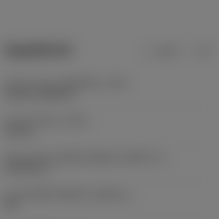
ข้อมูลผลิตภัณฑ์
เมตริก
นิ้ว
Hand tool type
(HANDTOOL_TYPE)
torque screwdriver
ความยาวโดยรวม
(OAL)
155 mm
ลักษณะรูปทรงของชิ้นส่วนที่ถูกขับ
(KGRPTP_1)
Tork plus (+)
ขนาดของชิ้นส่วนที่ถูกขับ
(KGRPS_1)
6IP