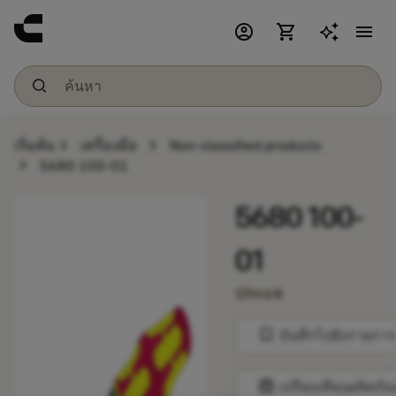
account_circle
shopping_cart
menu
chevron_right
chevron_right
เริ่มต้น
เครื่องมือ
Non-classified products
chevron_right
5680 100-01
5680 100-
01
ประแจ
bookmark
บันทึกไปยังรายการ
balance
เปรียบเทียบผลิตภัณ