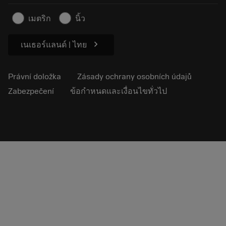
Články
เมตริก
นิ้ว
Pro lisování
chevron_right
เนเธอร์แลนด์ | ไทย
Právní doložka
Zásady ochrany osobních údajů
Zabezpečení
ข้อกำหนดและเงื่อนไขทั่วไป