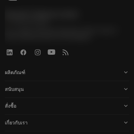
Sandvik Thailand Limited
phone
+66 2 016 2120
51, JL Tower, 19th Floor, Room No. 1904-6, Rama 9
Road, Kwaeng Huamark, Khet Bangkapi
keyboard_arrow_down
ผลิตภัณฑ์
เครื่องมือทั้งหมด
keyboard_arrow_down
สนับสนุน
ซอฟต์แวร์ทั้งหมด
ฝ่ายบริการลูกค้า
การรีไซเคิล
keyboard_arrow_down
สั่งซื้อ
ผู้จัดจำหน่ายและผู้เชี่ยวชาญ
การปรับสภาพใหม่
วิธีซื้อ
คู่มือและบทช่วยสอน
Tailor Made
keyboard_arrow_down
เกี่ยวกับเรา
สั่งซื้อ
เครื่องคิดเลขและแอป