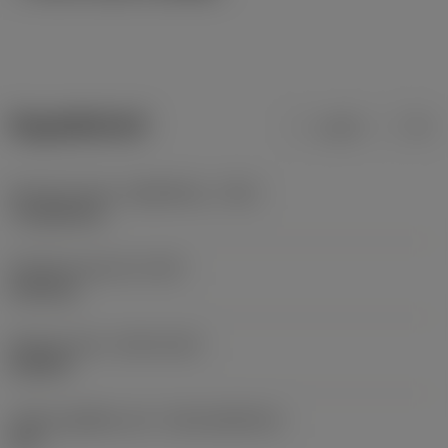
ข้อมูลผลิตภัณฑ์
เมตริก
นิ้ว
Hand tool type
(HANDTOOL_TYPE)
T-handle key
น้ำหนักของอุปกรณ์
(WT)
0.023 kg
Release date
(ValFrom20)
22/8/24
รหัสของชุดที่ออกแล้ว
(RELEASEPACK)
25.1