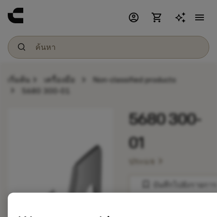
account_circle
shopping_cart
menu
chevron_right
chevron_right
เริ่มต้น
เครื่องมือ
Non-classified products
chevron_right
5680 300-01
5680 300-
01
chevron_right
ประแจ
bookmark
บันทึกไปยังรายการ
balance
เปรียบเทียบผลิตภัณ