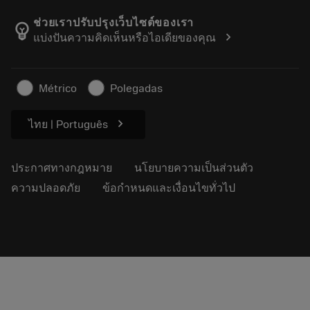
เกี่ยวกับ Sandvik Coromant
ส่งคืน
แคตตาล็อกและคู่มืออ้างอิง
Manufacturing Wellness
ติดตามคำสั่งซื้อของคุณ
ช่วยเราปรับปรุงเว็บไซต์ของเรา
emoji_objects
chevron_right
แบ่งปันความคิดเห็นหรือไอเดียของคุณ
อาชีพ
ทำใบเสนอราคา
ธุรกิจที่ยั่งยืน
บทความ
Métrico
Polegadas
สำหรับสื่อมวลชน
chevron_right
ไทย | Português
ประกาศทางกฎหมาย
นโยบายความเป็นส่วนตัว
ความปลอดภัย
ข้อกำหนดและเงื่อนไขทั่วไป