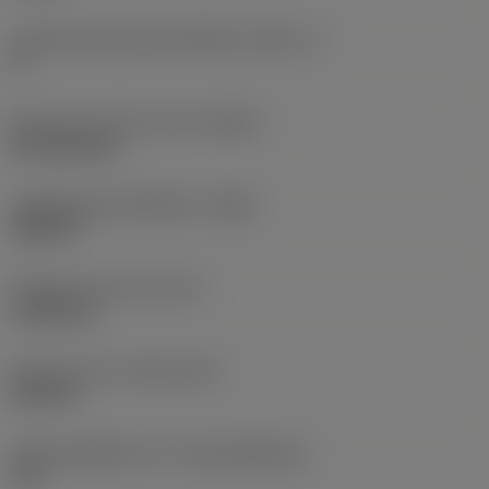
มุมครึ่งเทเปอร์ของตัวเครื่องมือ
(BHTA_1)
0 °
Balancing method code
(BLMC)
No balancing
รหัสวัสดุของตัวเครื่องมือ
(BMC)
เหล็กกล้า
น้ำหนักของอุปกรณ์
(WT)
0.5985 kg
Release date
(ValFrom20)
29/3/99
รหัสของชุดที่ออกแล้ว
(RELEASEPACK)
99.1