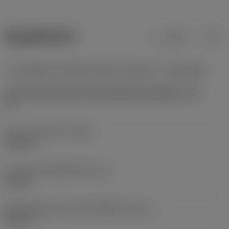
ข้อมูลผลิตภัณฑ์
เมตริก
นิ้ว
ระบบจับยึดแบบปรับได้ตามทิศทางเครื่องจักร
(ADINTMS)
Coromant Capto (bolt and segment clamping) -size
C3
ความยาวโดยรวม
(OAL)
109 mm
ความยาวตัวเครื่องมือ
(LB_1)
90 mm
เส้นผ่านศูนย์กลางของตัวเครื่องมือ
(BD_1)
32 mm