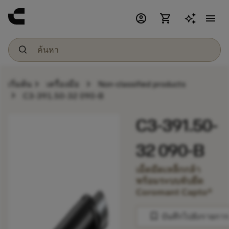
account_circle
shopping_cart
menu
chevron_right
chevron_right
เริ่มต้น
เครื่องมือ
Non-classified products
chevron_right
C3-391.50-32 090-B
C3-391.50-
32 090-B
เม็ดมีดเหล็กกล้า
พร้อมระบบจับยึด
Coromant Capto®
bookmark
บันทึกไปยังรายการ