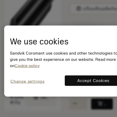
balance
เปรียบเทียบผลิตภัณ
สินค้าพร้อม
จำหน่าย
We use cookies
Sandvik Coromant use cookies and other technologies t
จำนวนบรรจุ: 1
ISO: C3-391.50-32
give you the best experience on our website. Read more
090-B
on
Cookie policy
รหัสวัสดุ: 5727017
EAN: 10609955
Accept Cookies
Change settings
ANSI: C3-391.50-32
090-B
การเป็น
deployed_code
ตัวแทน
แสดงโมเดล 3 มิติ
remove
add
ทั่วไป
shopping_cart
เพิ่มล