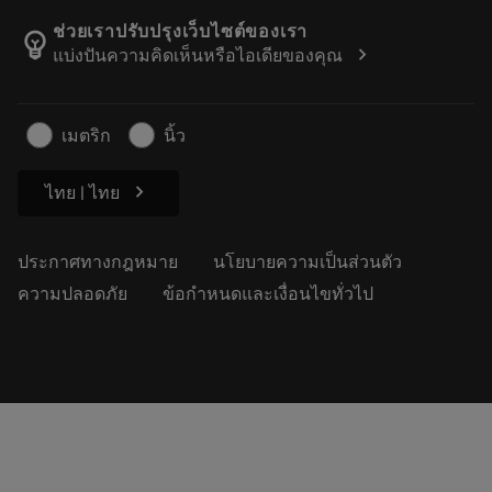
กิจกรรมและการฝึกอบรม
เกี่ยวกับแซนด์วิคโคโรม้อนท์
ติดตามคําสั่งซื้อของคุณ
Tool ID
ช่วยเราปรับปรุงเว็บไซต์ของเรา
emoji_objects
chevron_right
แบ่งปันความคิดเห็นหรือไอเดียของคุณ
ค้นหาเรา
คำ ถาม
สำหรับสื่อมวลชน
ติดต่อเรา
ข้อมูลความปลอดภัยในการทำงาน
เมตริก
นิ้ว
ความยั่งยืน
chevron_right
ไทย | ไทย
ประกาศทางกฎหมาย
นโยบายความเป็นส่วนตัว
ความปลอดภัย
ข้อกำหนดและเงื่อนไขทั่วไป