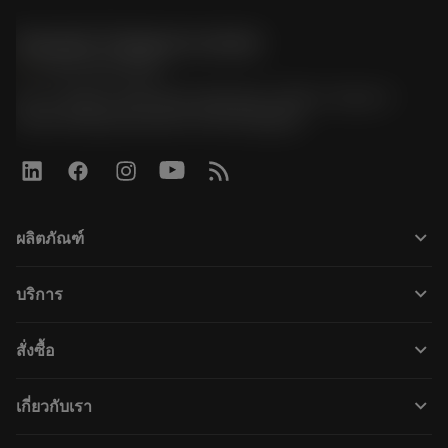
Sandvik Thailand Limited
phone
+66 2 016 2120
51, JL Tower, 19th Floor, Room No. 1904-6, Rama 9
Road, Kwaeng Huamark, Khet Bangkapi
keyboard_arrow_down
ผลิตภัณฑ์
ผลิตภัณฑ์ทั้งหมด
keyboard_arrow_down
บริการ
CoroPlus® Tool Guide
การรีไซเคิล
Tool Assembly
keyboard_arrow_down
สั่งซื้อ
การฟื้นฟูสภาพเครื่องมือ
Tailor Made
วิธีการซื้อ
ความรู้
แคตตาล็อก
keyboard_arrow_down
เกี่ยวกับเรา
สั่ง ซื้อ
บทเรียนอิเล็กทรอนิกส์
ตำแหน่งงาน
ผลการค้นหา