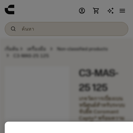
account_circle
shopping_cart
menu
chevron_right
chevron_right
เริ่มต้น
เครื่องมือ
Non-classified products
chevron_right
C3-MAS-25 125
C3-MAS-
25 125
เกจวัดการเบี่ยงเบน
หนีศูนย์สำหรับระบบ
จับยึด Coromant
Capto® พร้อมความ
ยาวที่ได้รับการ
รับรอง