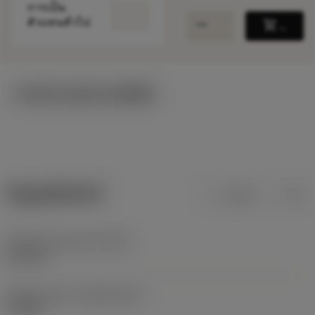
การเป็น
remove
add
ตัวแทนทั่วไป
shopping_cart
เพิ่มล
ภาพประกอบทางเทคนิค
ข้อมูลผลิตภัณฑ์
เมตริก
นิ้ว
น้ำหนักของอุปกรณ์
(WT)
2.01 kg
Release date
(ValFrom20)
7/3/12