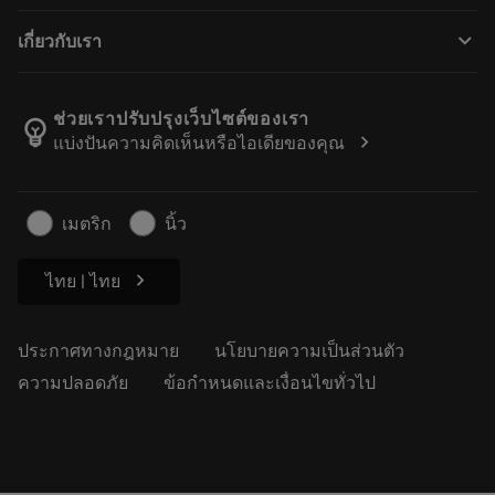
วิธีการซื้อ
ความรู้
แคตตาล็อก
keyboard_arrow_down
เกี่ยวกับเรา
สั่ง ซื้อ
บทเรียนอิเล็กทรอนิกส์
ตำแหน่งงาน
ผลการค้นหา
กิจกรรมและการฝึกอบรม
เกี่ยวกับแซนด์วิคโคโรม้อนท์
ติดตามคําสั่งซื้อของคุณ
Tool ID
ช่วยเราปรับปรุงเว็บไซต์ของเรา
emoji_objects
chevron_right
แบ่งปันความคิดเห็นหรือไอเดียของคุณ
ค้นหาเรา
คำ ถาม
สำหรับสื่อมวลชน
ติดต่อเรา
ข้อมูลความปลอดภัยในการทำงาน
เมตริก
นิ้ว
ความยั่งยืน
chevron_right
ไทย | ไทย
ประกาศทางกฎหมาย
นโยบายความเป็นส่วนตัว
ความปลอดภัย
ข้อกำหนดและเงื่อนไขทั่วไป