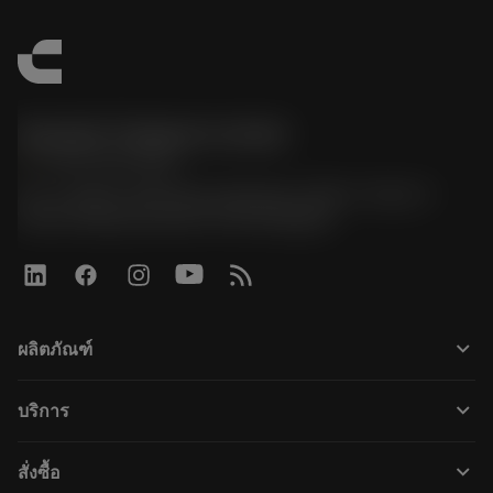
Sandvik Thailand Limited
phone
+66 2 016 2120
51, JL Tower, 19th Floor, Room No. 1904-6, Rama 9
Road, Kwaeng Huamark, Khet Bangkapi
keyboard_arrow_down
ผลิตภัณฑ์
ผลิตภัณฑ์ทั้งหมด
keyboard_arrow_down
บริการ
CoroPlus® Tool Guide
การรีไซเคิล
Tool Assembly
keyboard_arrow_down
สั่งซื้อ
การฟื้นฟูสภาพเครื่องมือ
Tailor Made