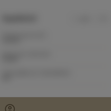
ข้อมูลผลิตภัณฑ์
เมตริก
นิ้ว
น้ำหนักของอุปกรณ์
(WT)
0.0198 lb
Release date
(ValFrom20)
5/10/98
รหัสของชุดที่ออกแล้ว
(RELEASEPACK)
98.3
account_circle