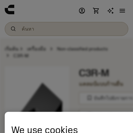
account_circle
shopping_cart
menu
chevron_right
chevron_right
เริ่มต้น
เครื่องมือ
Non-classified products
chevron_right
C3R-M
C3R-M
แคลมป์แบบก้านยื่น
bookmark
บันทึกไปยังรายการ
balance
เปรียบเทียบผลิตภัณ
We use cookies