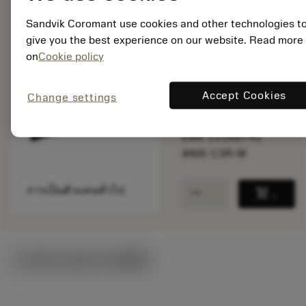
พร้อมจําหน่าย
Sandvik Coromant use cookies and other technologies t
ภายในหนึ่ง
give you the best experience on our website. Read more
สัปดาห์
on
Cookie policy
จำนวนบรรจุ: 1
Accept Cookies
Change settings
ISO: C3R-M
รหัสวัสดุ: 5727061
EAN: 11188741
ANSI: C3R-M
remove
add
การเป็นตัวแทนทั่วไป
shopping_cart
เพิ่มล
ภาพประกอบทางเทคนิค