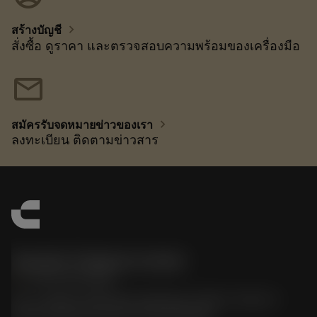
chevron_right
สร้างบัญชี
สั่งซื้อ ดูราคา และตรวจสอบความพร้อมของเครื่องมือ
mail
chevron_right
สมัครรับจดหมายข่าวของเรา
ลงทะเบียน ติดตามข่าวสาร
Sandvik Thailand Limited
phone
+66 2 016 2120
51, JL Tower, 19th Floor, Room No. 1904-6, Rama 9
Road, Kwaeng Huamark, Khet Bangkapi