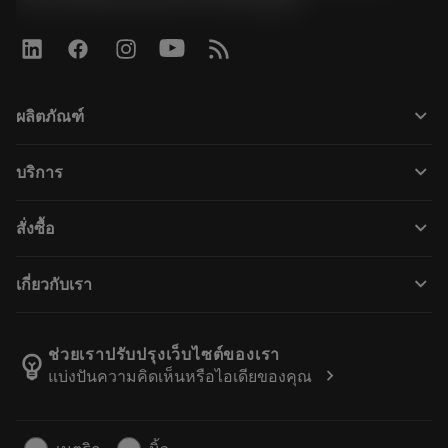
keyboard_arrow_down
ผลิตภัณฑ์
ผลิตภัณฑ์ทั้งหมด
keyboard_arrow_down
บริการ
CoroPlus® Tool Guide
การรีไซเคิล
Tool Assembly
keyboard_arrow_down
สั่งซื้อ
การฟื้นฟูสภาพเครื่องมือ
Tailor Made
วิธีการซื้อ
ความรู้
แคตตาล็อก
keyboard_arrow_down
เกี่ยวกับเรา
สั่ง ซื้อ
บทเรียนอิเล็กทรอนิกส์
ตำแหน่งงาน
ผลการค้นหา
กิจกรรมและการฝึกอบรม
เกี่ยวกับแซนด์วิคโคโรม้อนท์
ติดตามคําสั่งซื้อของคุณ
Tool ID
ช่วยเราปรับปรุงเว็บไซต์ของเรา
emoji_objects
chevron_right
แบ่งปันความคิดเห็นหรือไอเดียของคุณ
ค้นหาเรา
คำ ถาม
สำหรับสื่อมวลชน
ติดต่อเรา
ข้อมูลความปลอดภัยในการทำงาน