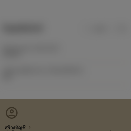
ข้อมูลผลิตภัณฑ์
เมตริก
นิ้ว
Release date
(ValFrom20)
27/1/97
รหัสของชุดที่ออกแล้ว
(RELEASEPACK)
60.1
account_circle
chevron_right
สร้างบัญชี