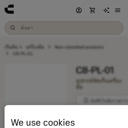
account_circle
shopping_cart
menu
chevron_right
chevron_right
เริ่มต้น
เครื่องมือ
Non-classified products
chevron_right
C8-PL-01
C8-PL-01
อุปกรณ์จัดเก็บเครื่อง
มือ
bookmark
บันทึกไปยังรายการ
balance
เปรียบเทียบผลิตภัณ
We use cookies