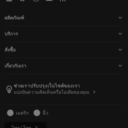
keyboard_arrow_down
ผลิตภัณฑ์
ผลิตภัณฑ์ทั้งหมด
keyboard_arrow_down
บริการ
CoroPlus® Tool Guide
การรีไซเคิล
Tool Assembly
keyboard_arrow_down
สั่งซื้อ
การฟื้นฟูสภาพเครื่องมือ
Tailor Made
วิธีการซื้อ
ความรู้
แคตตาล็อก
keyboard_arrow_down
เกี่ยวกับเรา
สั่ง ซื้อ
บทเรียนอิเล็กทรอนิกส์
ตำแหน่งงาน
ผลการค้นหา
กิจกรรมและการฝึกอบรม
เกี่ยวกับแซนด์วิคโคโรม้อนท์
ติดตามคําสั่งซื้อของคุณ
Tool ID
ช่วยเราปรับปรุงเว็บไซต์ของเรา
emoji_objects
chevron_right
แบ่งปันความคิดเห็นหรือไอเดียของคุณ
ค้นหาเรา
คำ ถาม
สำหรับสื่อมวลชน
ติดต่อเรา
ข้อมูลความปลอดภัยในการทำงาน
เมตริก
นิ้ว
ความยั่งยืน
chevron_right