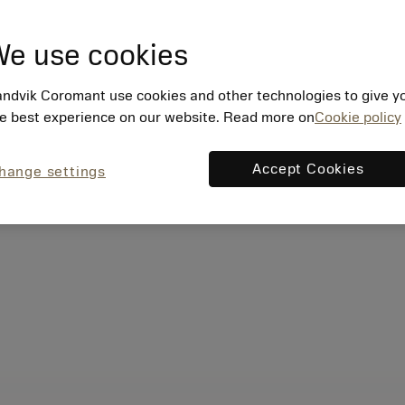
e use cookies
ndvik Coromant use cookies and other technologies to give y
e best experience on our website. Read more on
Cookie policy
Accept Cookies
hange settings