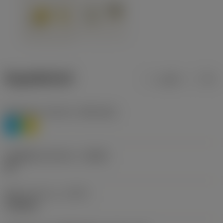
ข้อมูลผลิตภัณฑ์
เมตริก
นิ้ว
Workpiece material
(TMC1ISO)
P
M
รหัสผู้ผลิตร่องหักเศษ
(CBMD)
HR
ชนิดการทำงาน
(CTPT)
roughing