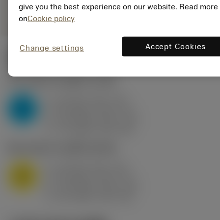
remove
add
give you the best experience on our website. Read more
ทั่วไป
shopping_cart
เพิ่มล
on
Cookie policy
Accept Cookies
Change settings
ค่าเริ่มต้น
(KAPR
95 deg
)
P2.1.Z.AN
,
ความแข็ง: 175 HB
a
10 mm (2.4 - 13)
p
P
f
0.8 mm/r (0.5 - 1.1)
n
h
0.8 mm/r (0.5 - 1.1)
ex
v
75 m/min (95 - 60)
c
M1.0.Z.AQ
,
ความแข็ง: 200 HB
a
10 mm (2.4 - 13)
p
M
f
0.8 mm/r (0.5 - 1.1)
n
h
0.8 mm/r (0.5 - 1.1)
ex
v
65 m/min (90 - 50)
c