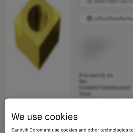
bookmark
บันทึกไปยังรายการ
balance
เปรียบเทียบผลิตภัณ
พร้อมจําหน่าย
ภายในหนึ่ง
สัปดาห์
จำนวนบรรจุ: 10
ISO:
CCGW09T304S01020F
7015
รหัสวัสดุ: 5725824
EAN: 10621144
We use cookies
ANSI: CNMM 644-HR
235
การเป็น
Sandvik Coromant use cookies and other technologies t
deployed_code
ตัวแทน
แสดงโมเดล 3 มิติ