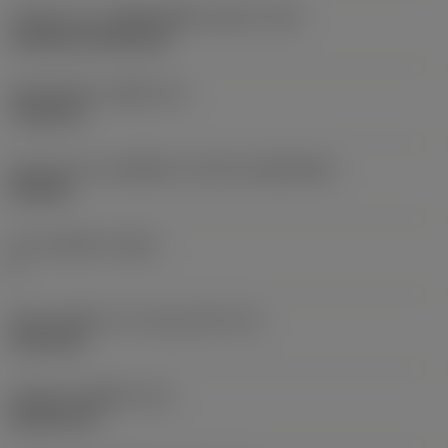
รหัสรูปแบบการติดตั้งเม็ดมีด (เมตริก)
(IFS)
Cylindrical fixing hole
เส้นผ่าศูนย์กลางรูยึด
(D1)
7.925 mm
รูปทรงและขนาดเม็ดมีด
(CUTINT_SIZESHAPE)
CN1906
จำนวนคมตัด
(CEDC)
2
เส้นผ่านศูนย์กลางวงกลมแนบใน
(IC)
19.05 mm
รหัสรูปทรงเม็ดมีด
(SC)
Rhombic 80