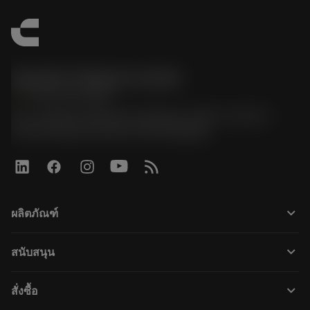
Sandvik Thailand Limited
phone
+66 2 016 2120
51, JL Tower, 19th Floor, Room No. 1904-6, Rama 9
Road, Kwaeng Huamark, Khet Bangkapi
keyboard_arrow_down
ผลิตภัณฑ์
すべてのツール
keyboard_arrow_down
สนับสนุน
すべてのソフトウェア
カスタマーサービス
リサイクル
keyboard_arrow_down
สั่งซื้อ
販売店および専門家
再生処理