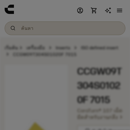
account_circle
shopping_cart
menu
chevron_right
chevron_right
chevron_right
เริ่มต้น
เครื่องมือ
Inserts
ISO defined insert
chevron_right
CCGW09T304S01020F 7015
CCGW09T
304S0102
0F 7015
CoroTurn® 107 เม็ด
chevron_right
มีดสำหรับงานกลึง