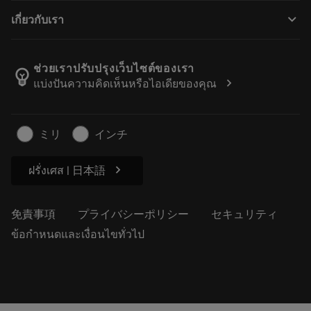
購入方法
ガイドとチュートリアル
テーラーメード
keyboard_arrow_down
เกี่ยวกับเรา
注文
計算ツールとアプリ
サンドビック・コロマントについて
戻る
カタログおよびハンドブック
Manufacturing Wellness
注文を追跡する
ช่วยเราปรับปรุงเว็บไซต์ของเรา
emoji_objects
chevron_right
แบ่งปันความคิดเห็นหรือไอเดียของคุณ
経歴
見積もりを作成する
サステナブルな事業
記事
ミリ
インチ
プレス用
chevron_right
ฝรั่งเศส | 日本語
免責事項
プライバシーポリシー
セキュリティ
ข้อกำหนดและเงื่อนไขทั่วไป