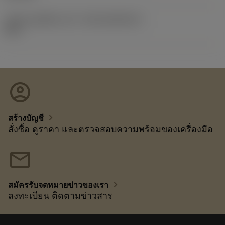
รหัสของชุดที่ออกแล้ว
(RELEASEPACK)
92.3
account_circle
chevron_right
สร้างบัญชี
สั่งซื้อ ดูราคา และตรวจสอบความพร้อมของเครื่องมือ
mail
chevron_right
สมัครรับจดหมายข่าวของเรา
ลงทะเบียน ติดตามข่าวสาร