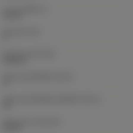
ความหนาเม็ดมีด
(S)
6.35 mm
มุมหลบหลัก
(AN)
0 °
น้ำหนักของอุปกรณ์
(WT)
0.0262 kg
รหัสขนาดช่องใส่เม็ดมีด
(SSC_M)
19
รหัสขนาดช่องใส่เม็ดมีดแบบอิมพีเรียล
(SSC_N)
3/4
Release date
(ValFrom20)
2/11/92