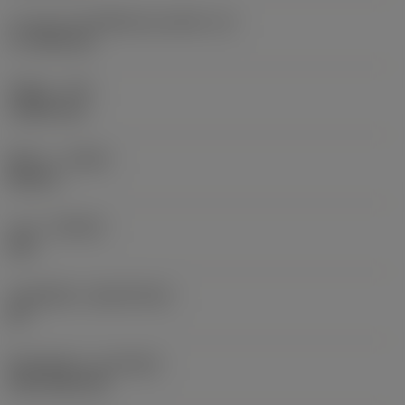
ความยาวประสิทธิผลของคมตัด
(LE)
17.7439 mm
รัศมีมุม
(RE)
1.5875 mm
ทิศทาง
(HAND)
Neutral
เกรด
(GRADE)
235
วัสดุเม็ดมีด
(SUBSTRATE)
HC
ชั้นเคลือบผิว
(COATING)
CVD TiCN+TiN