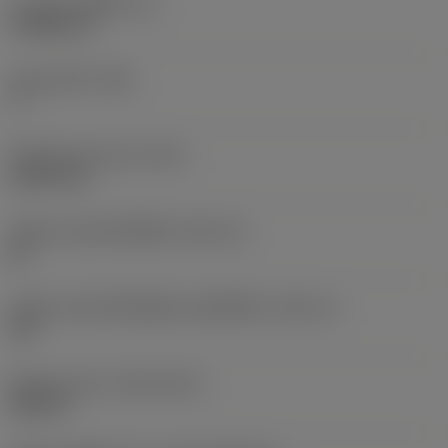
ความหนาเม็ดมีด
(S)
3.9688 mm
มุมหลบหลัก
(AN)
7 °
น้ำหนักของอุปกรณ์
(WT)
0.0037 kg
รหัสขนาดช่องใส่เม็ดมีด
(SSC_M)
09
รหัสขนาดช่องใส่เม็ดมีดแบบอิมพีเรียล
(SSC_N)
3/8
Release date
(ValFrom20)
18/2/11