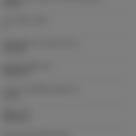
CC09T3
จำนวนคมตัด
(CEDC)
2
เส้นผ่านศูนย์กลางวงกลมแนบใน
(IC)
9.525 mm
รหัสรูปทรงเม็ดมีด
(SC)
Rhombic 80
ความยาวประสิทธิผลของคมตัด
(LE)
2.8 mm
รัศมีมุม
(RE)
0.3969 mm
ความกว้างสันคมที่หน้าตัด
(BN)