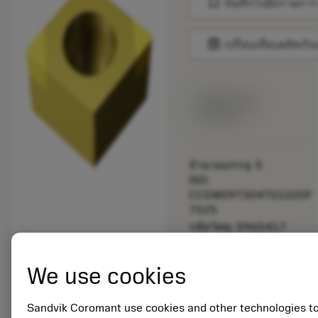
bookmark
บันทึกไปยังรายการ
balance
เปรียบเทียบผลิตภัณ
สินค้าพร้อม
จำหน่าย
จำนวนบรรจุ: 5
ISO:
CCGW09T304T01020F
7525
รหัสวัสดุ: 5965417
EAN: 25965417
ANSI:
We use cookies
CCGW3(2.5)1T0320F
7525
การเป็น
Sandvik Coromant use cookies and other technologies t
deployed_code
ตัวแทน
แสดงโมเดล 3 มิติ