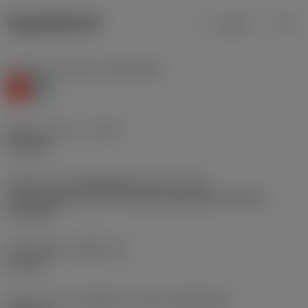
ข้อมูลผลิตภัณฑ์
เมตริก
นิ้ว
Workpiece material
(TMC1ISO)
K
H
ชนิดการทำงาน
(CTPT)
finishing
รหัสรูปแบบการติดตั้งเม็ดมีด (เมตริก)
(IFS)
Partly cylindrical, 40-60 deg countersink on one or
two sides
เส้นผ่าศูนย์กลางรูยึด
(D1)
4.4 mm
รูปทรงและขนาดเม็ดมีด
(CUTINT_SIZESHAPE)