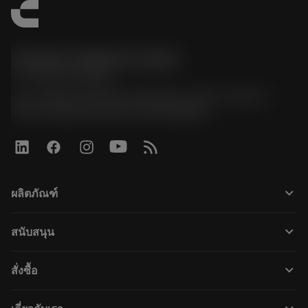
Sandvik Thailand Limited
phone
+66 2 016 2120
51, JL Tower, 19th Floor, Room No. 1904-6, Rama 9
Road, Kwaeng Huamark, Khet Bangkapi
keyboard_arrow_down
ผลิตภัณฑ์
Alle værktøjer
keyboard_arrow_down
สนับสนุน
Al software
Kundeservice
Genbrug
keyboard_arrow_down
สั่งซื้อ
Distributører og specialister
Genopslibning
Sådan køber du
Vejledninger og vejledninger
Tailor Made