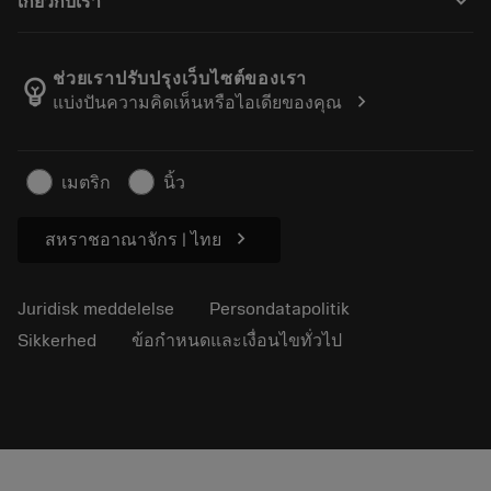
keyboard_arrow_down
เกี่ยวกับเรา
Bestil
Lommeregnere og apps
Om Sandvik Coromant
Returnering
Kataloger og håndbøger
Manufacturing Wellness
Spor din ordre
ช่วยเราปรับปรุงเว็บไซต์ของเรา
emoji_objects
chevron_right
แบ่งปันความคิดเห็นหรือไอเดียของคุณ
Karriere
Lav et tilbud
Bæredygtig virksomhed
Artikler
เมตริก
นิ้ว
Til pressen
chevron_right
สหราชอาณาจักร | ไทย
Juridisk meddelelse
Persondatapolitik
Sikkerhed
ข้อกำหนดและเงื่อนไขทั่วไป