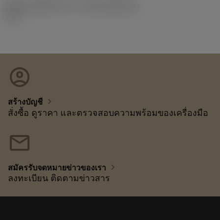
รหัสของชุดที่ออกแล้ว
(RELEASEPACK)
11.1
account_circle
chevron_right
สร้างบัญชี
สั่งซื้อ ดูราคา และตรวจสอบความพร้อมของเครื่องมือ
mail
chevron_right
สมัครรับจดหมายข่าวของเรา
ลงทะเบียน ติดตามข่าวสาร