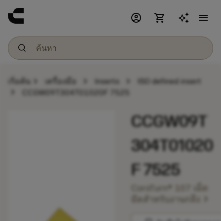
account_circle
shopping_cart
menu
chevron_right
chevron_right
chevron_right
เริ่มต้น
เครื่องมือ
Inserts
ISO defined insert
chevron_right
CCGW09T304T01020F 7525
CCGW09T
304T01020
F 7525
CoroTurn® 107 เม็ด
chevron_right
มีดสำหรับงานกลึง