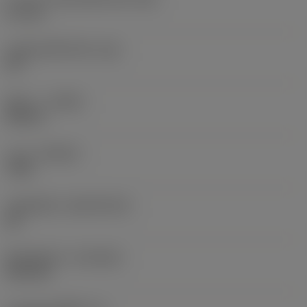
0.1 mm
มุมสันคมที่หน้าตัด
(GB)
20 °
ทิศทาง
(HAND)
Neutral
เกรด
(GRADE)
7525
วัสดุเม็ดมีด
(SUBSTRATE)
BC
ชั้นเคลือบผิว
(COATING)
PVD TiN