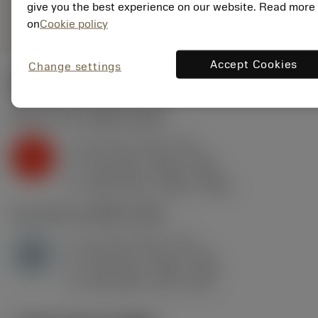
give you the best experience on our website. Read more
remove
add
ทั่วไป
shopping_cart
เพิ่มล
on
Cookie policy
Accept Cookies
Change settings
ค่าเริ่มต้น
(KAPR
95 deg
)
K2.2.C.UT
,
ความแข็ง: 245 HB
a
0.2 mm (0.07 - 0.8)
p
K
f
0.21 mm/r (0.06 - 0.41)
n
h
0.18 mm/r (0.05 - 0.36)
ex
v
1250 m/min (1400 - 1000)
c
H1.3.Z.HA
,
ความแข็ง: 60 HRC
a
0.1 mm (0.07 - 0.2)
p
H
f
0.09 mm/r (0.06 - 0.18)
n
h
0.06 mm/r (0.04 - 0.12)
ex
v
140 m/min (145 - 130)
c