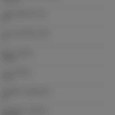
มุมสันคมที่หน้าตัด
(GB)
20 °
มุมคายของเม็ดมีด
(GAN)
0 °
ทิศทาง
(HAND)
Neutral
เกรด
(GRADE)
7115
วัสดุเม็ดมีด
(SUBSTRATE)
BC
ชั้นเคลือบผิว
(COATING)