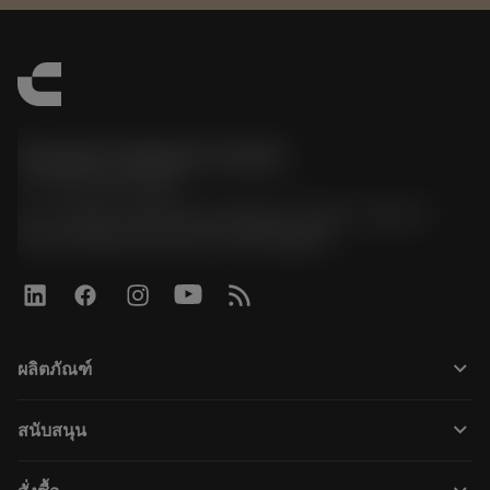
Sandvik Thailand Limited
phone
+66 2 016 2120
51, JL Tower, 19th Floor, Room No. 1904-6, Rama 9
Road, Kwaeng Huamark, Khet Bangkapi
keyboard_arrow_down
ผลิตภัณฑ์
Tutti gli utensili
keyboard_arrow_down
สนับสนุน
Tutti i software
Servizio clienti
Riciclaggio