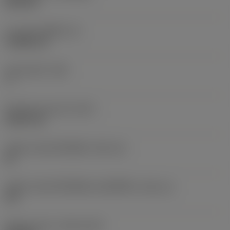
PVD TiN
ความหนาเม็ดมีด
(S)
3.9688 mm
มุมหลบหลัก
(AN)
7 °
น้ำหนักของอุปกรณ์
(WT)
0.0027 kg
รหัสขนาดช่องใส่เม็ดมีด
(SSC_M)
09
รหัสขนาดช่องใส่เม็ดมีดแบบอิมพีเรียล
(SSC_N)
3/8
Release date
(ValFrom20)