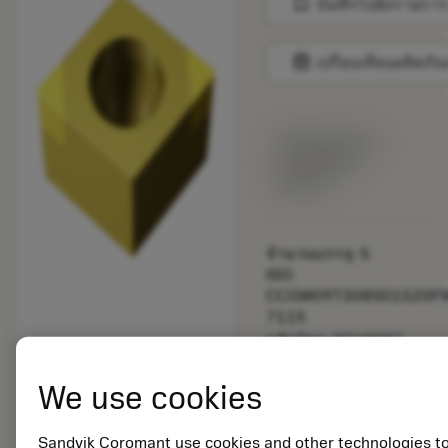
bookmark
บันทึกไปยังรายการ
balance
เปรียบเทียบผลิตภัณ
พร้อมจําหน่าย
ภายในหนึ่ง
สัปดาห์
จำนวนบรรจุ: 5
ISO:
CCGW09T308S01520F
7115
รหัสวัสดุ: 8319597
EAN:
7323227059303
We use cookies
ANSI:
CCGW09T308S01520F
Sandvik Coromant use cookies and other technologies t