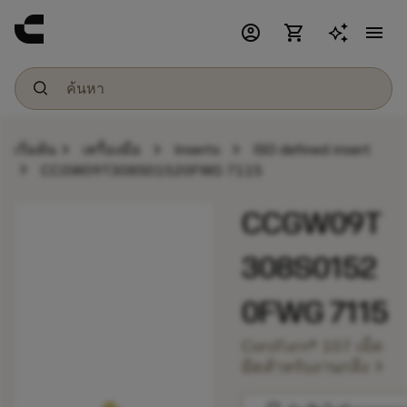
account_circle
shopping_cart
menu
chevron_right
chevron_right
chevron_right
เริ่มต้น
เครื่องมือ
Inserts
ISO defined insert
chevron_right
CCGW09T308S01520FWG 7115
CCGW09T
308S0152
0FWG 7115
CoroTurn® 107 เม็ด
chevron_right
มีดสำหรับงานกลึง