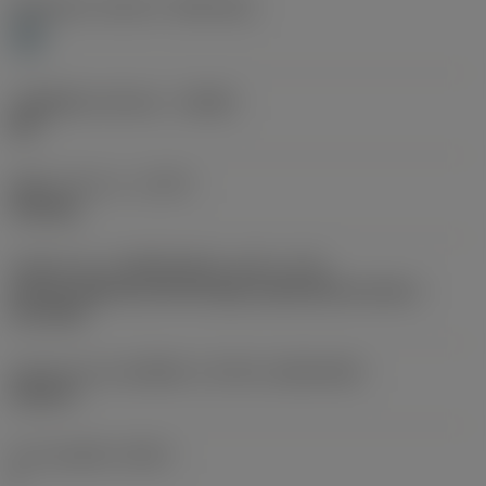
Workpiece material
(TMC1ISO)
H
รหัสผู้ผลิตร่องหักเศษ
(CBMD)
WG
ชนิดการทำงาน
(CTPT)
finishing
รหัสรูปแบบการติดตั้งเม็ดมีด (เมตริก)
(IFS)
Partly cylindrical, 40-60 deg countersink on one or
two sides
รูปทรงและขนาดเม็ดมีด
(CUTINT_SIZESHAPE)
CC09T3
จำนวนคมตัด
(CEDC)
2