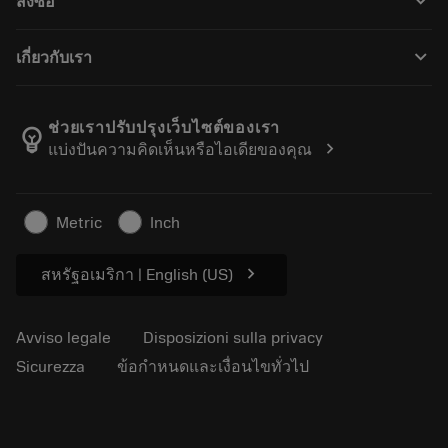
keyboard_arrow_down
สั่งซื้อ
Distributori e specialisti
Ricondizionamento
Come acquistare
Guide e tutorial
Tailor Made
keyboard_arrow_down
เกี่ยวกับเรา
Ordine
Calcolatrici e app
Informazioni su Sandvik Coromant
Restituisci
Cataloghi e manuali
Benessere manifatturiero
Traccia il tuo ordine
ช่วยเราปรับปรุงเว็บไซต์ของเรา
emoji_objects
chevron_right
แบ่งปันความคิดเห็นหรือไอเดียของคุณ
Carriera
Fai un preventivo
Business sostenibile
Articoli
Metric
Inch
Per pressa
chevron_right
สหรัฐอเมริกา | English (US)
Avviso legale
Disposizioni sulla privacy
Sicurezza
ข้อกำหนดและเงื่อนไขทั่วไป