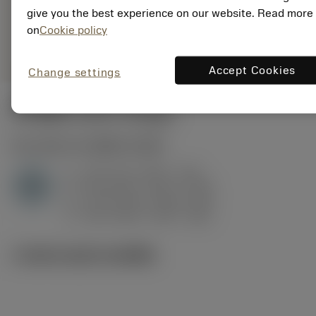
7115
การเป็น
give you the best experience on our website. Read more
deployed_code
ตัวแทน
แสดงโมเดล 3 มิติ
on
Cookie policy
remove
add
ทั่วไป
shopping_cart
เพิ่มล
Accept Cookies
Change settings
ค่าเริ่มต้น
(KAPR
95 deg
)
H1.3.Z.HA
,
ความแข็ง: 60 HRC
a
0.15 mm (0.07 - 0.4)
p
H
f
0.24 mm/r (0.07 - 0.34)
n
h
0.14 mm/r (0.04 - 0.2)
ex
v
165 m/min (195 - 150)
c
ภาพประกอบทางเทคนิค