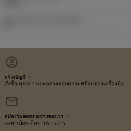
26/5/22
รหัสของชุดที่ออกแล้ว
(RELEASEPACK)
23.1
account_circle
chevron_right
สร้างบัญชี
สั่งซื้อ ดูราคา และตรวจสอบความพร้อมของเครื่องมือ
mail
chevron_right
สมัครรับจดหมายข่าวของเรา
ลงทะเบียน ติดตามข่าวสาร