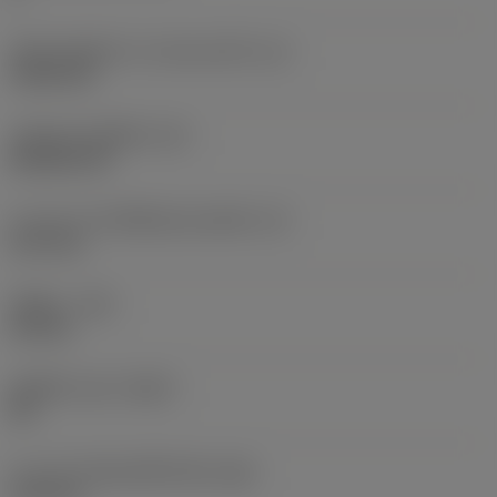
เส้นผ่านศูนย์กลางวงกลมแนบใน
(IC)
9.525 mm
รหัสรูปทรงเม็ดมีด
(SC)
Rhombic 80
ความยาวประสิทธิผลของคมตัด
(LE)
2.47 mm
รัศมีมุม
(RE)
0.8 mm
เม็ดมีดไวเปอร์
(WEP)
ใช่
ความกว้างสันคมที่หน้าตัด
(BN)
0.15 mm