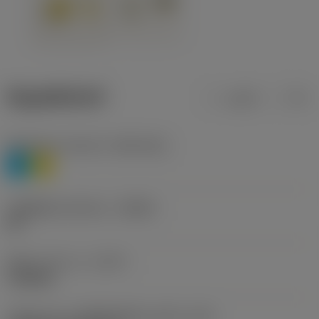
ข้อมูลผลิตภัณฑ์
เมตริก
นิ้ว
Workpiece material
(TMC1ISO)
P
M
รหัสผู้ผลิตร่องหักเศษ
(CBMD)
HR
ชนิดการทำงาน
(CTPT)
roughing
รหัสรูปแบบการติดตั้งเม็ดมีด (เมตริก)
(IFS)