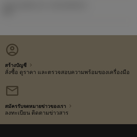
รหัสของชุดที่ออกแล้ว
(RELEASEPACK)
92.3
account_circle
chevron_right
สร้างบัญชี
สั่งซื้อ ดูราคา และตรวจสอบความพร้อมของเครื่องมือ
mail
chevron_right
สมัครรับจดหมายข่าวของเรา
ลงทะเบียน ติดตามข่าวสาร