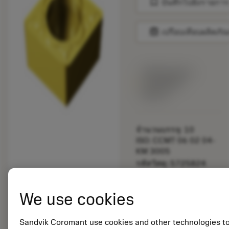
bookmark
บันทึกไปยังรายการ
balance
เปรียบเทียบผลิตภัณ
พร้อมจําหน่าย
ภายในหนึ่ง
สัปดาห์
จำนวนบรรจุ: 10
ISO: CCMT 06 02 04-
KM 3005
รหัสวัสดุ: 5725824
EAN: 10621144
ANSI: CNMM 644-HR
We use cookies
235
การเป็น
deployed_code
ตัวแทน
แสดงโมเดล 3 มิติ
Sandvik Coromant use cookies and other technologies t
remove
add
ทั่วไป
shopping_cart
เพิ่มล