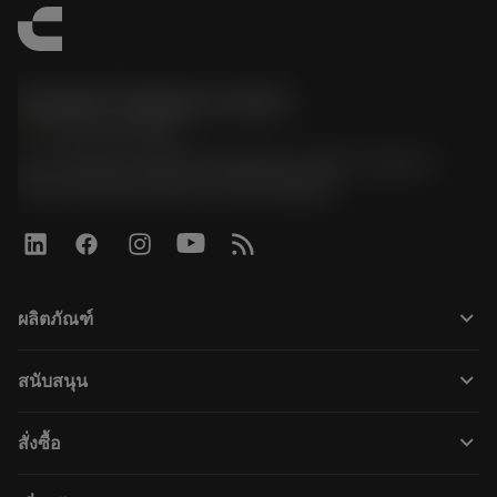
Sandvik Thailand Limited
phone
+66 2 016 2120
51, JL Tower, 19th Floor, Room No. 1904-6, Rama 9
Road, Kwaeng Huamark, Khet Bangkapi
keyboard_arrow_down
ผลิตภัณฑ์
すべてのツール
keyboard_arrow_down
สนับสนุน
すべてのソフトウェア
カスタマーサービス
リサイクル
keyboard_arrow_down
สั่งซื้อ
販売店および専門家
再生処理
購入方法
ガイドとチュートリアル
テーラーメード