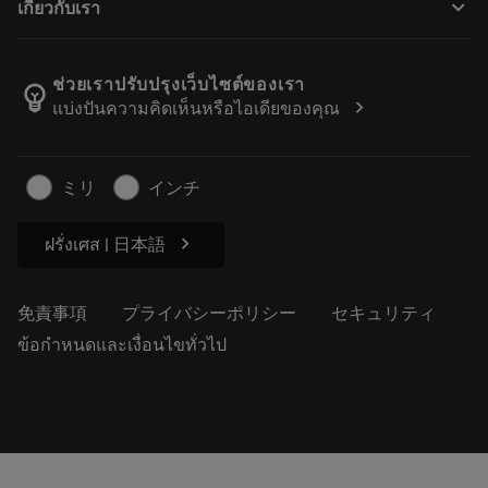
keyboard_arrow_down
เกี่ยวกับเรา
注文
計算ツールとアプリ
サンドビック・コロマントについて
戻る
カタログおよびハンドブック
Manufacturing Wellness
注文を追跡する
ช่วยเราปรับปรุงเว็บไซต์ของเรา
emoji_objects
chevron_right
แบ่งปันความคิดเห็นหรือไอเดียของคุณ
経歴
見積もりを作成する
サステナブルな事業
記事
ミリ
インチ
プレス用
chevron_right
ฝรั่งเศส | 日本語
免責事項
プライバシーポリシー
セキュリティ
ข้อกำหนดและเงื่อนไขทั่วไป