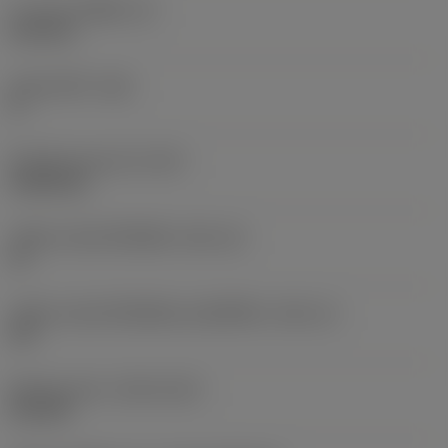
ความหนาเม็ดมีด
(S)
6.35 mm
มุมหลบหลัก
(AN)
0 °
น้ำหนักของอุปกรณ์
(WT)
0.0262 kg
รหัสขนาดช่องใส่เม็ดมีด
(SSC_M)
19
รหัสขนาดช่องใส่เม็ดมีดแบบอิมพีเรียล
(SSC_N)
3/4
Release date
(ValFrom20)
2/11/92