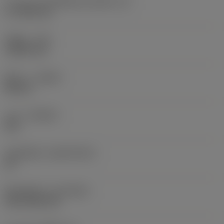
ความยาวประสิทธิผลของคมตัด
(LE)
17.7439 mm
รัศมีมุม
(RE)
1.5875 mm
ทิศทาง
(HAND)
Neutral
เกรด
(GRADE)
235
วัสดุเม็ดมีด
(SUBSTRATE)
HC
ชั้นเคลือบผิว
(COATING)
CVD TiCN+TiN