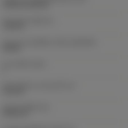
Cylindrical fixing hole
เส้นผ่าศูนย์กลางรูยึด
(D1)
7.925 mm
รูปทรงและขนาดเม็ดมีด
(CUTINT_SIZESHAPE)
CN1906
จำนวนคมตัด
(CEDC)
2
เส้นผ่านศูนย์กลางวงกลมแนบใน
(IC)
19.05 mm
รหัสรูปทรงเม็ดมีด
(SC)
Rhombic 80