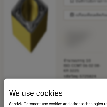
bookmark
บันทึกไปยังรายการ
balance
เปรียบเทียบผลิตภัณ
พร้อมจําหน่าย
ภายในหนึ่ง
สัปดาห์
จำนวนบรรจุ: 10
ISO: CCMT 06 02 08-
KR 3225
รหัสวัสดุ: 5725824
EAN: 10621144
ANSI: CNMM 644-HR
We use cookies
235
การเป็น
deployed_code
ตัวแทน
แสดงโมเดล 3 มิติ
Sandvik Coromant use cookies and other technologies t
remove
add
ทั่วไป
shopping_cart
เพิ่มล