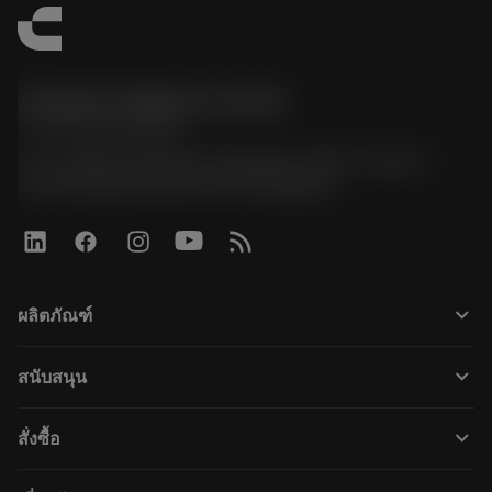
Sandvik Thailand Limited
phone
+66 2 016 2120
51, JL Tower, 19th Floor, Room No. 1904-6, Rama 9
Road, Kwaeng Huamark, Khet Bangkapi
keyboard_arrow_down
ผลิตภัณฑ์
すべてのツール
keyboard_arrow_down
สนับสนุน
すべてのソフトウェア
カスタマーサービス
リサイクル
keyboard_arrow_down
สั่งซื้อ
販売店および専門家
再生処理
購入方法
ガイドとチュートリアル
テーラーメード