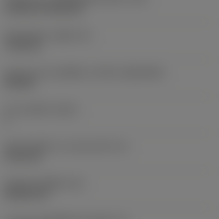
Cylindrical fixing hole
เส้นผ่าศูนย์กลางรูยึด
(D1)
7.925 mm
รูปทรงและขนาดเม็ดมีด
(CUTINT_SIZESHAPE)
CN1906
จำนวนคมตัด
(CEDC)
2
เส้นผ่านศูนย์กลางวงกลมแนบใน
(IC)
19.05 mm
รหัสรูปทรงเม็ดมีด
(SC)
Rhombic 80