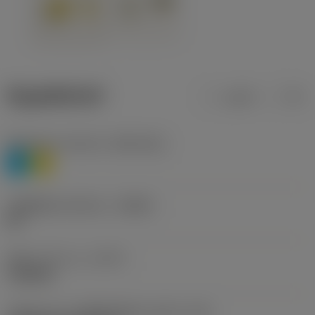
ข้อมูลผลิตภัณฑ์
เมตริก
นิ้ว
Workpiece material
(TMC1ISO)
P
M
รหัสผู้ผลิตร่องหักเศษ
(CBMD)
HR
ชนิดการทำงาน
(CTPT)
roughing
รหัสรูปแบบการติดตั้งเม็ดมีด (เมตริก)
(IFS)