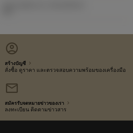
รหัสของชุดที่ออกแล้ว
(RELEASEPACK)
92.3
account_circle
chevron_right
สร้างบัญชี
สั่งซื้อ ดูราคา และตรวจสอบความพร้อมของเครื่องมือ
mail
chevron_right
สมัครรับจดหมายข่าวของเรา
ลงทะเบียน ติดตามข่าวสาร