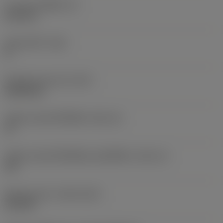
ความหนาเม็ดมีด
(S)
6.35 mm
มุมหลบหลัก
(AN)
0 °
น้ำหนักของอุปกรณ์
(WT)
0.0262 kg
รหัสขนาดช่องใส่เม็ดมีด
(SSC_M)
19
รหัสขนาดช่องใส่เม็ดมีดแบบอิมพีเรียล
(SSC_N)
3/4
Release date
(ValFrom20)
2/11/92