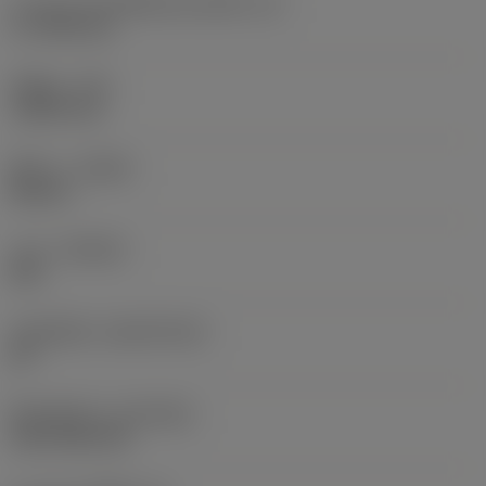
ความยาวประสิทธิผลของคมตัด
(LE)
17.7439 mm
รัศมีมุม
(RE)
1.5875 mm
ทิศทาง
(HAND)
Neutral
เกรด
(GRADE)
235
วัสดุเม็ดมีด
(SUBSTRATE)
HC
ชั้นเคลือบผิว
(COATING)
CVD TiCN+TiN