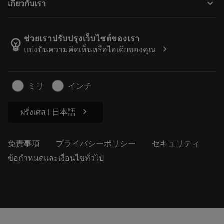
keyboard_arrow_down
เกี่ยวกับเรา
注文
計算ツールとアプリ
サンドビック・コロマントについて
戻る
カタログおよびハンドブック
Manufacturing Wellness
注文を追跡する
ช่วยเราปรับปรุงเว็บไซต์ของเรา
emoji_objects
chevron_right
แบ่งปันความคิดเห็นหรือไอเดียของคุณ
経歴
見積もりを作成する
サステナブルな事業
記事
ミリ
インチ
プレス用
chevron_right
ฝรั่งเศส | 日本語
免責事項
プライバシーポリシー
セキュリティ
ข้อกำหนดและเงื่อนไขทั่วไป