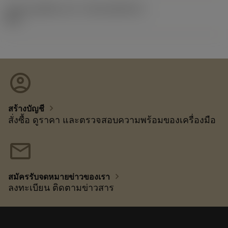
รหัสของชุดที่ออกแล้ว
(RELEASEPACK)
92.3
account_circle
chevron_right
สร้างบัญชี
สั่งซื้อ ดูราคา และตรวจสอบความพร้อมของเครื่องมือ
mail
chevron_right
สมัครรับจดหมายข่าวของเรา
ลงทะเบียน ติดตามข่าวสาร