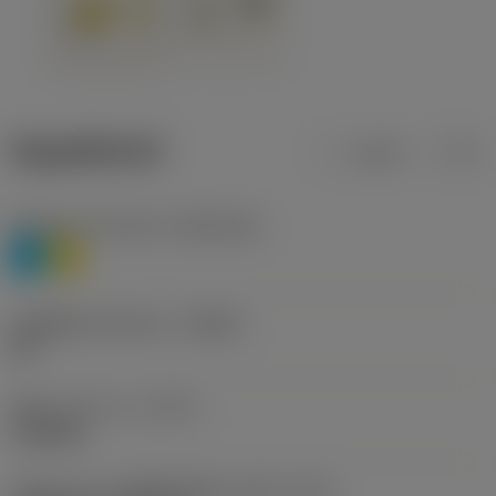
ข้อมูลผลิตภัณฑ์
เมตริก
นิ้ว
Workpiece material
(TMC1ISO)
P
M
รหัสผู้ผลิตร่องหักเศษ
(CBMD)
HR
ชนิดการทำงาน
(CTPT)
roughing
รหัสรูปแบบการติดตั้งเม็ดมีด (เมตริก)
(IFS)