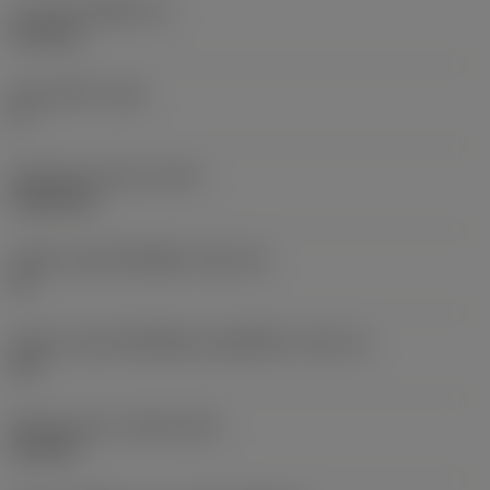
ความหนาเม็ดมีด
(S)
6.35 mm
มุมหลบหลัก
(AN)
0 °
น้ำหนักของอุปกรณ์
(WT)
0.0262 kg
รหัสขนาดช่องใส่เม็ดมีด
(SSC_M)
19
รหัสขนาดช่องใส่เม็ดมีดแบบอิมพีเรียล
(SSC_N)
3/4
Release date
(ValFrom20)
2/11/92