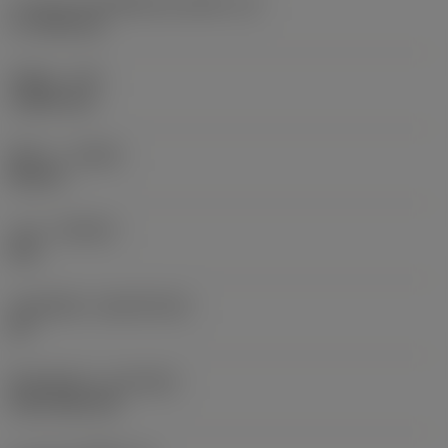
ความยาวประสิทธิผลของคมตัด
(LE)
17.7439 mm
รัศมีมุม
(RE)
1.5875 mm
ทิศทาง
(HAND)
Neutral
เกรด
(GRADE)
235
วัสดุเม็ดมีด
(SUBSTRATE)
HC
ชั้นเคลือบผิว
(COATING)
CVD TiCN+TiN