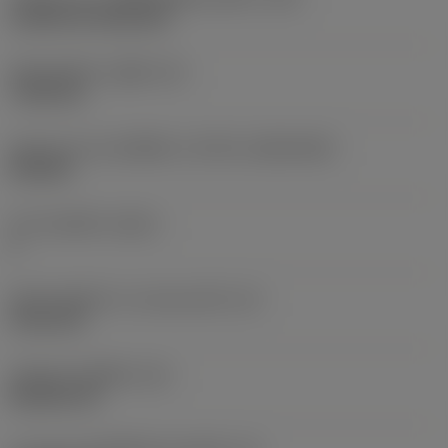
Cylindrical fixing hole
เส้นผ่าศูนย์กลางรูยึด
(D1)
7.925 mm
รูปทรงและขนาดเม็ดมีด
(CUTINT_SIZESHAPE)
CN1906
จำนวนคมตัด
(CEDC)
2
เส้นผ่านศูนย์กลางวงกลมแนบใน
(IC)
19.05 mm
รหัสรูปทรงเม็ดมีด
(SC)
Rhombic 80