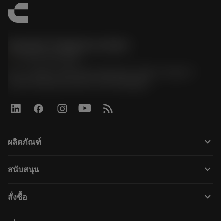
Sandvik Thailand Limited
phone
+66 2 016 2120
51, JL Tower, 19th Floor, Room No. 1904-6, Rama 9
Road, Kwaeng Huamark, Khet Bangkapi
keyboard_arrow_down
ผลิตภัณฑ์
すべてのツール
keyboard_arrow_down
สนับสนุน
すべてのソフトウェア
カスタマーサービス
リサイクル
keyboard_arrow_down
สั่งซื้อ
販売店および専門家
再生処理
購入方法
ガイドとチュートリアル
テーラーメード