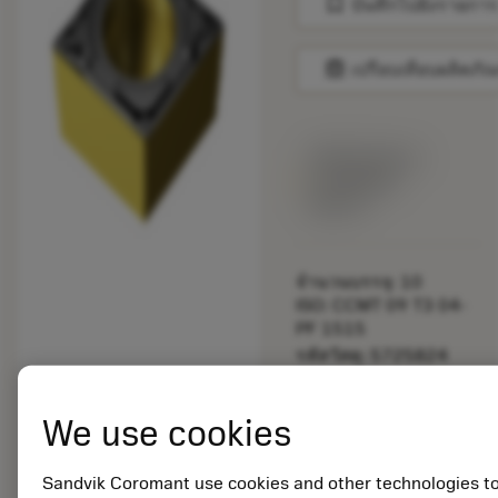
bookmark
บันทึกไปยังรายการ
balance
เปรียบเทียบผลิตภัณ
พร้อมจําหน่าย
ภายในหนึ่ง
สัปดาห์
จำนวนบรรจุ: 10
ISO: CCMT 09 T3 04-
PF 1515
รหัสวัสดุ: 5725824
EAN: 10621144
ANSI: CNMM 644-HR
We use cookies
235
การเป็น
deployed_code
ตัวแทน
แสดงโมเดล 3 มิติ
Sandvik Coromant use cookies and other technologies t
remove
add
ทั่วไป
shopping_cart
เพิ่มล