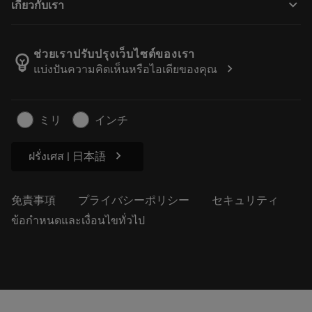
keyboard_arrow_down
เกี่ยวกับเรา
注文
計算ツールとアプリ
サンドビック・コロマントについて
戻る
カタログおよびハンドブック
Manufacturing Wellness
注文を追跡する
ช่วยเราปรับปรุงเว็บไซต์ของเรา
emoji_objects
chevron_right
แบ่งปันความคิดเห็นหรือไอเดียของคุณ
経歴
見積もりを作成する
サステナブルな事業
記事
ミリ
インチ
プレス用
chevron_right
ฝรั่งเศส | 日本語
免責事項
プライバシーポリシー
セキュリティ
ข้อกำหนดและเงื่อนไขทั่วไป