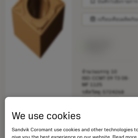
bookmark
บันทึกไปยังรายการ
balance
เปรียบเทียบผลิตภัณ
สินค้าพร้อม
จำหน่าย
จำนวนบรรจุ: 10
ISO: CCMT 09 T3 08-
MF 1125
รหัสวัสดุ: 5724268
EAN: 12342470
ANSI: CCMT 3(2.5)2-
We use cookies
MF 1125
การเป็น
deployed_code
ตัวแทน
แสดงโมเดล 3 มิติ
remove
add
Sandvik Coromant use cookies and other technologies t
ทั่วไป
shopping_cart
เพิ่มล
give you the best experience on our website. Read more