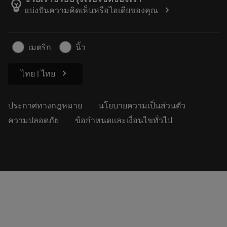
emoji_objects
chevron_right
แบ่งปันความคิดเห็นหรือไอเดียของคุณ
อาชีพ
ทำใบเสนอราคา
ธุรกิจที่ยั่งยืน
บทความ
เมตริก
นิ้ว
สำหรับสื่อมวลชน
chevron_right
ไทย | ไทย
ประกาศทางกฎหมาย
นโยบายความเป็นส่วนตัว
ความปลอดภัย
ข้อกำหนดและเงื่อนไขทั่วไป