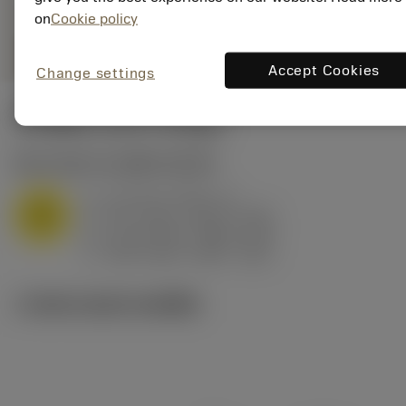
on
Cookie policy
remove
add
shopping_cart
เพิ่มลงในรถเข็น
Accept Cookies
Change settings
ค่าเริ่มต้น
(KAPR
95 deg
)
M1.0.Z.AQ
,
ความแข็ง: 200 HB
a
0.4 mm (0.15 - 2)
p
M
f
0.17 mm/r (0.09 - 0.35)
n
h
0.15 mm/r (0.08 - 0.3)
ex
v
185 m/min (205 - 125)
c
ภาพประกอบทางเทคนิค