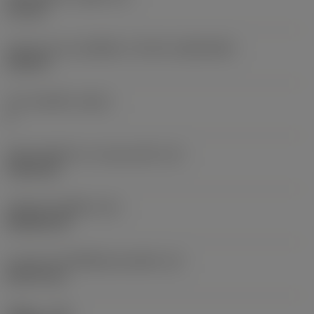
4.4 mm
รูปทรงและขนาดเม็ดมีด
(CUTINT_SIZESHAPE)
CC09T3
จำนวนคมตัด
(CEDC)
2
เส้นผ่านศูนย์กลางวงกลมแนบใน
(IC)
9.525 mm
รหัสรูปทรงเม็ดมีด
(SC)
Rhombic 80
ความยาวประสิทธิผลของคมตัด
(LE)
8.8719 mm