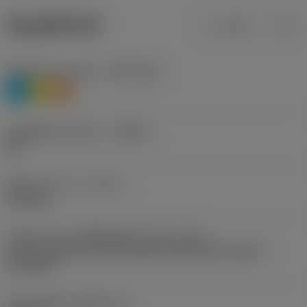
ข้อมูลผลิตภัณฑ์
เมตริก
นิ้ว
Workpiece material
(TMC1ISO)
P
M
S
รหัสผู้ผลิตร่องหักเศษ
(CBMD)
MF
ชนิดการทำงาน
(CTPT)
finishing
รหัสรูปแบบการติดตั้งเม็ดมีด (เมตริก)
(IFS)
Partly cylindrical, 40-60 deg countersink on one or
two sides
เส้นผ่าศูนย์กลางรูยึด
(D1)