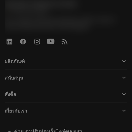
Sandvik Thailand Limited
phone
+66 2 016 2120
51, JL Tower, 19th Floor, Room No. 1904-6, Rama 9
Road, Kwaeng Huamark, Khet Bangkapi
keyboard_arrow_down
ผลิตภัณฑ์
เครื่องมือทั้งหมด
keyboard_arrow_down
สนับสนุน
ซอฟต์แวร์ทั้งหมด
ฝ่ายบริการลูกค้า
การรีไซเคิล
keyboard_arrow_down
สั่งซื้อ
ผู้จัดจำหน่ายและผู้เชี่ยวชาญ
การปรับสภาพใหม่
วิธีซื้อ
คู่มือและบทช่วยสอน
Tailor Made
keyboard_arrow_down
เกี่ยวกับเรา
สั่งซื้อ
เครื่องคิดเลขและแอป
เกี่ยวกับ Sandvik Coromant
ส่งคืน
แคตตาล็อกและคู่มืออ้างอิง
Manufacturing Wellness
ติดตามคำสั่งซื้อของคุณ
ช่วยเราปรับปรุงเว็บไซต์ของเรา