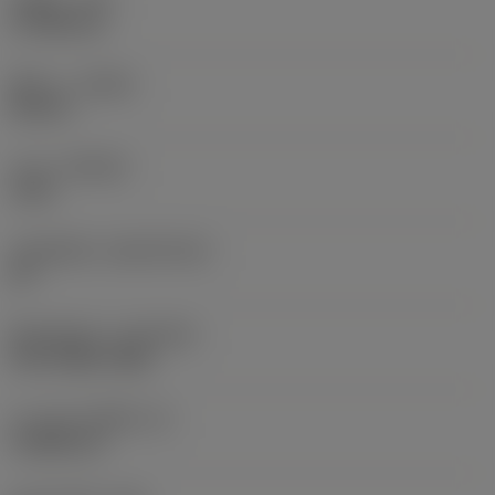
รัศมีมุม
(RE)
0.7938 mm
ทิศทาง
(HAND)
Neutral
เกรด
(GRADE)
1125
วัสดุเม็ดมีด
(SUBSTRATE)
HC
ชั้นเคลือบผิว
(COATING)
PVD TiAlN+TiAlN
ความหนาเม็ดมีด
(S)
3.9688 mm