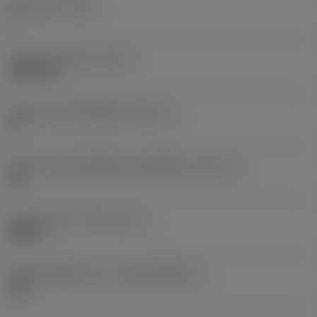
มุมหลบหลัก
(AN)
7 °
น้ำหนักของอุปกรณ์
(WT)
0.0031 kg
รหัสขนาดช่องใส่เม็ดมีด
(SSC_M)
09
รหัสขนาดช่องใส่เม็ดมีดแบบอิมพีเรียล
(SSC_N)
3/8
Release date
(ValFrom20)
8/9/08
รหัสของชุดที่ออกแล้ว
(RELEASEPACK)
08.2