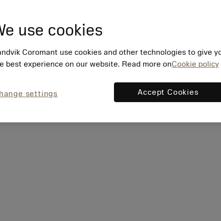
e use cookies
ndvik Coromant use cookies and other technologies to give y
e best experience on our website. Read more on
Cookie policy
Accept Cookies
hange settings