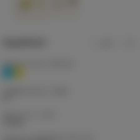
ข้อมูลผลิตภัณฑ์
เมตริก
นิ้ว
Workpiece material
(TMC1ISO)
P
M
รหัสผู้ผลิตร่องหักเศษ
(CBMD)
HR
ชนิดการทำงาน
(CTPT)
roughing
รหัสรูปแบบการติดตั้งเม็ดมีด (เมตริก)
(IFS)