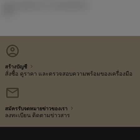
รหัสของชุดที่ออกแล้ว
(RELEASEPACK)
92.3
account_circle
chevron_right
สร้างบัญชี
สั่งซื้อ ดูราคา และตรวจสอบความพร้อมของเครื่องมือ
mail
chevron_right
สมัครรับจดหมายข่าวของเรา
ลงทะเบียน ติดตามข่าวสาร