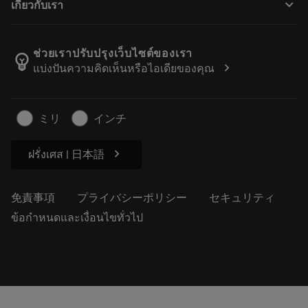
keyboard_arrow_down
เกี่ยวกับเรา
注文
計算ツールとアプリ
サンドビック・コロマントについて
戻る
カタログおよびハンドブック
Manufacturing Wellness
注文を追跡する
ช่วยเราปรับปรุงเว็บไซต์ของเรา
emoji_objects
chevron_right
แบ่งปันความคิดเห็นหรือไอเดียของคุณ
経歴
見積もりを作成する
サステナブルな事業
記事
ミリ
インチ
プレス用
chevron_right
ฝรั่งเศส | 日本語
免責事項
プライバシーポリシー
セキュリティ
ข้อกำหนดและเงื่อนไขทั่วไป