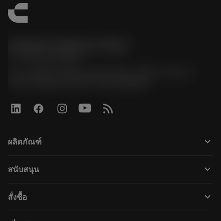
Sandvik Thailand Limited
phone
+66 2 016 2120
51, JL Tower, 19th Floor, Room No. 1904-6, Rama 9
Road, Kwaeng Huamark, Khet Bangkapi
keyboard_arrow_down
ผลิตภัณฑ์
すべてのツール
keyboard_arrow_down
สนับสนุน
すべてのソフトウェア
カスタマーサービス
リサイクル
keyboard_arrow_down
สั่งซื้อ
販売店および専門家
再生処理
購入方法
ガイドとチュートリアル
テーラーメード