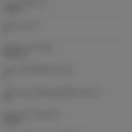
ความหนาเม็ดมีด
(S)
6.35 mm
มุมหลบหลัก
(AN)
0 °
น้ำหนักของอุปกรณ์
(WT)
0.0262 kg
รหัสขนาดช่องใส่เม็ดมีด
(SSC_M)
19
รหัสขนาดช่องใส่เม็ดมีดแบบอิมพีเรียล
(SSC_N)
3/4
Release date
(ValFrom20)
2/11/92