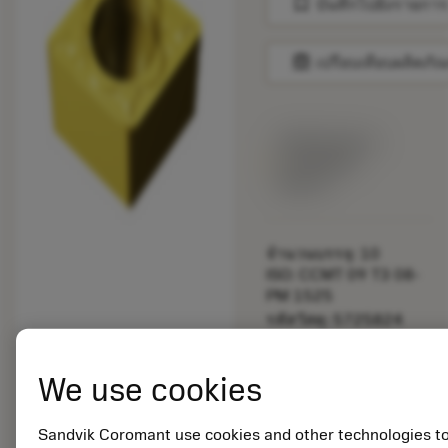
bookmark
บันทึกไปยังรายการ
balance
เปรียบเทียบผลิตภัณ
พร้อมจําหน่าย
ภายในหนึ่ง
สัปดาห์
จำนวนบรรจุ: 10
ISO: CCMT 09 T3 08-
PM 1525
รหัสวัสดุ: 5725824
EAN: 10621144
ANSI: CNMM 644-HR
We use cookies
235
การเป็น
deployed_code
ตัวแทน
แสดงโมเดล 3 มิติ
Sandvik Coromant use cookies and other technologies t
remove
add
ทั่วไป
shopping_cart
เพิ่มล