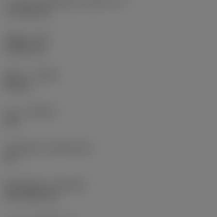
ความยาวประสิทธิผลของคมตัด
(LE)
17.7439 mm
รัศมีมุม
(RE)
1.5875 mm
ทิศทาง
(HAND)
Neutral
เกรด
(GRADE)
235
วัสดุเม็ดมีด
(SUBSTRATE)
HC
ชั้นเคลือบผิว
(COATING)
CVD TiCN+TiN