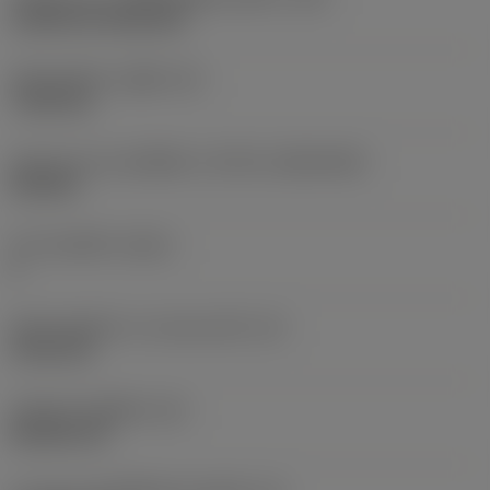
Cylindrical fixing hole
เส้นผ่าศูนย์กลางรูยึด
(D1)
7.925 mm
รูปทรงและขนาดเม็ดมีด
(CUTINT_SIZESHAPE)
CN1906
จำนวนคมตัด
(CEDC)
2
เส้นผ่านศูนย์กลางวงกลมแนบใน
(IC)
19.05 mm
รหัสรูปทรงเม็ดมีด
(SC)
Rhombic 80