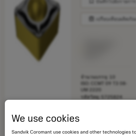
bookmark
บันทึกไปยังรายการ
balance
เปรียบเทียบผลิตภัณ
พร้อมจําหน่าย
ภายในหนึ่ง
สัปดาห์
จำนวนบรรจุ: 10
ISO: CCMT 09 T3 08-
UM 2220
รหัสวัสดุ: 5725824
EAN: 10621144
ANSI: CNMM 644-HR
We use cookies
235
การเป็น
deployed_code
ตัวแทน
แสดงโมเดล 3 มิติ
Sandvik Coromant use cookies and other technologies t
remove
add
ทั่วไป
shopping_cart
เพิ่มล