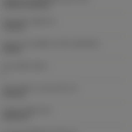
Cylindrical fixing hole
เส้นผ่าศูนย์กลางรูยึด
(D1)
7.925 mm
รูปทรงและขนาดเม็ดมีด
(CUTINT_SIZESHAPE)
CN1906
จำนวนคมตัด
(CEDC)
2
เส้นผ่านศูนย์กลางวงกลมแนบใน
(IC)
19.05 mm
รหัสรูปทรงเม็ดมีด
(SC)
Rhombic 80