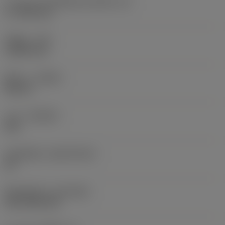
ความยาวประสิทธิผลของคมตัด
(LE)
17.7439 mm
รัศมีมุม
(RE)
1.5875 mm
ทิศทาง
(HAND)
Neutral
เกรด
(GRADE)
235
วัสดุเม็ดมีด
(SUBSTRATE)
HC
ชั้นเคลือบผิว
(COATING)
CVD TiCN+TiN