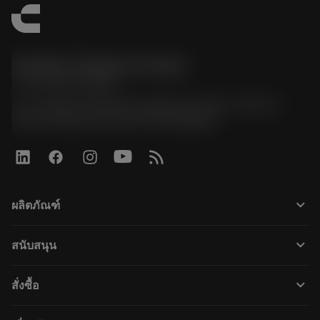
Sandvik Thailand Limited
phone
+66 2 016 2120
51, JL Tower, 19th Floor, Room No. 1904-6, Rama 9
Road, Kwaeng Huamark, Khet Bangkapi
keyboard_arrow_down
ผลิตภัณฑ์
すべてのツール
keyboard_arrow_down
สนับสนุน
すべてのソフトウェア
カスタマーサービス
リサイクル
keyboard_arrow_down
สั่งซื้อ
販売店および専門家
再生処理
購入方法
ガイドとチュートリアル
テーラーメード