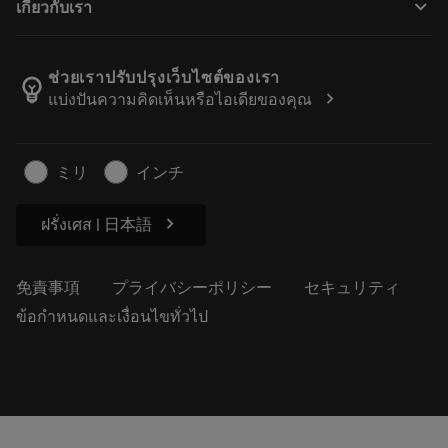
keyboard_arrow_down
เกี่ยวกับเรา
注文
計算ツールとアプリ
サンドビック・コロマントについて
戻る
カタログおよびハンドブック
Manufacturing Wellness
注文を追跡する
ช่วยเราปรับปรุงเว็บไซต์ของเรา
emoji_objects
chevron_right
แบ่งปันความคิดเห็นหรือไอเดียของคุณ
経歴
見積もりを作成する
サステナブルな事業
記事
ミリ
インチ
プレス用
chevron_right
ฝรั่งเศส | 日本語
免責事項
プライバシーポリシー
セキュリティ
ข้อกำหนดและเงื่อนไขทั่วไป