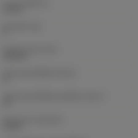
ความหนาเม็ดมีด
(S)
6.35 mm
มุมหลบหลัก
(AN)
0 °
น้ำหนักของอุปกรณ์
(WT)
0.0262 kg
รหัสขนาดช่องใส่เม็ดมีด
(SSC_M)
19
รหัสขนาดช่องใส่เม็ดมีดแบบอิมพีเรียล
(SSC_N)
3/4
Release date
(ValFrom20)
2/11/92