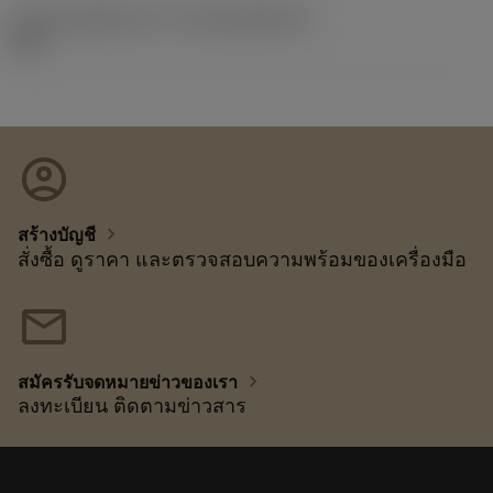
รหัสของชุดที่ออกแล้ว
(RELEASEPACK)
92.3
account_circle
chevron_right
สร้างบัญชี
สั่งซื้อ ดูราคา และตรวจสอบความพร้อมของเครื่องมือ
mail
chevron_right
สมัครรับจดหมายข่าวของเรา
ลงทะเบียน ติดตามข่าวสาร