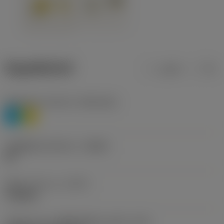
ข้อมูลผลิตภัณฑ์
เมตริก
นิ้ว
Workpiece material
(TMC1ISO)
P
M
รหัสผู้ผลิตร่องหักเศษ
(CBMD)
HR
ชนิดการทำงาน
(CTPT)
roughing
รหัสรูปแบบการติดตั้งเม็ดมีด (เมตริก)
(IFS)