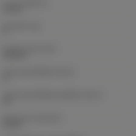
ความหนาเม็ดมีด
(S)
6.35 mm
มุมหลบหลัก
(AN)
0 °
น้ำหนักของอุปกรณ์
(WT)
0.0262 kg
รหัสขนาดช่องใส่เม็ดมีด
(SSC_M)
19
รหัสขนาดช่องใส่เม็ดมีดแบบอิมพีเรียล
(SSC_N)
3/4
Release date
(ValFrom20)
2/11/92