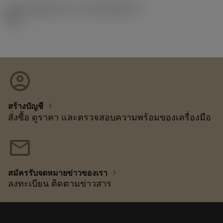
รหัสของชุดที่ออกแล้ว
(RELEASEPACK)
92.3
account_circle
chevron_right
สร้างบัญชี
สั่งซื้อ ดูราคา และตรวจสอบความพร้อมของเครื่องมือ
mail
chevron_right
สมัครรับจดหมายข่าวของเรา
ลงทะเบียน ติดตามข่าวสาร