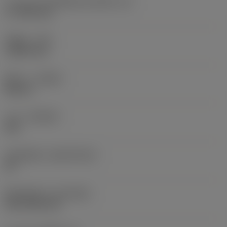
ความยาวประสิทธิผลของคมตัด
(LE)
17.7439 mm
รัศมีมุม
(RE)
1.5875 mm
ทิศทาง
(HAND)
Neutral
เกรด
(GRADE)
235
วัสดุเม็ดมีด
(SUBSTRATE)
HC
ชั้นเคลือบผิว
(COATING)
CVD TiCN+TiN