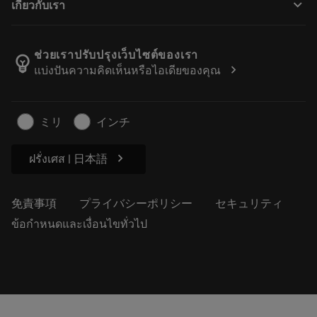
keyboard_arrow_down
เกี่ยวกับเรา
注文
計算ツールとアプリ
サンドビック・コロマントについて
戻る
カタログおよびハンドブック
Manufacturing Wellness
注文を追跡する
ช่วยเราปรับปรุงเว็บไซต์ของเรา
emoji_objects
chevron_right
แบ่งปันความคิดเห็นหรือไอเดียของคุณ
経歴
見積もりを作成する
サステナブルな事業
記事
ミリ
インチ
プレス用
chevron_right
ฝรั่งเศส | 日本語
免責事項
プライバシーポリシー
セキュリティ
ข้อกำหนดและเงื่อนไขทั่วไป