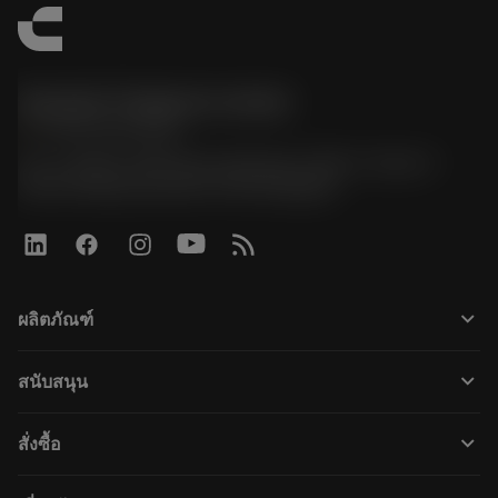
Sandvik Thailand Limited
phone
+66 2 016 2120
51, JL Tower, 19th Floor, Room No. 1904-6, Rama 9
Road, Kwaeng Huamark, Khet Bangkapi
keyboard_arrow_down
ผลิตภัณฑ์
すべてのツール
keyboard_arrow_down
สนับสนุน
すべてのソフトウェア
カスタマーサービス
リサイクル
keyboard_arrow_down
สั่งซื้อ
販売店および専門家
再生処理
購入方法
ガイドとチュートリアル
テーラーメード