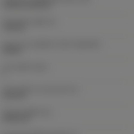
Cylindrical fixing hole
เส้นผ่าศูนย์กลางรูยึด
(D1)
7.925 mm
รูปทรงและขนาดเม็ดมีด
(CUTINT_SIZESHAPE)
CN1906
จำนวนคมตัด
(CEDC)
2
เส้นผ่านศูนย์กลางวงกลมแนบใน
(IC)
19.05 mm
รหัสรูปทรงเม็ดมีด
(SC)
Rhombic 80