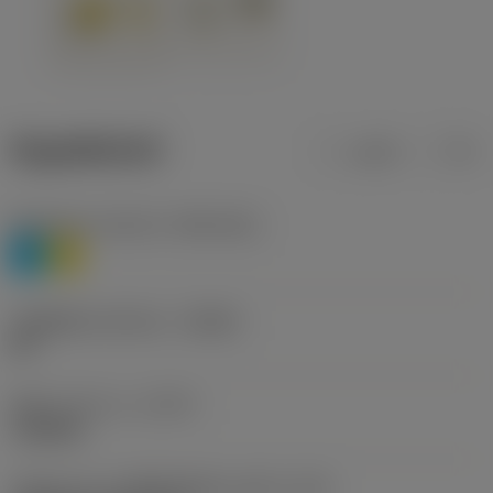
ข้อมูลผลิตภัณฑ์
เมตริก
นิ้ว
Workpiece material
(TMC1ISO)
P
M
รหัสผู้ผลิตร่องหักเศษ
(CBMD)
HR
ชนิดการทำงาน
(CTPT)
roughing
รหัสรูปแบบการติดตั้งเม็ดมีด (เมตริก)
(IFS)