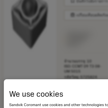
bookmark
บันทึกไปยังรายการ
balance
เปรียบเทียบผลิตภัณ
พร้อมจําหน่าย
ภายในหนึ่ง
สัปดาห์
จำนวนบรรจุ: 10
ISO: CCMT 09 T3 08-
UM 5015
รหัสวัสดุ: 5725824
EAN: 10621144
ANSI: CNMM 644-HR
We use cookies
235
การเป็น
deployed_code
ตัวแทน
แสดงโมเดล 3 มิติ
Sandvik Coromant use cookies and other technologies t
remove
add
ทั่วไป
shopping_cart
เพิ่มล