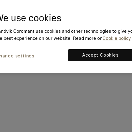
e use cookies
ndvik Coromant use cookies and other technologies to give y
e best experience on our website. Read more on
Cookie policy
Accept Cookies
hange settings