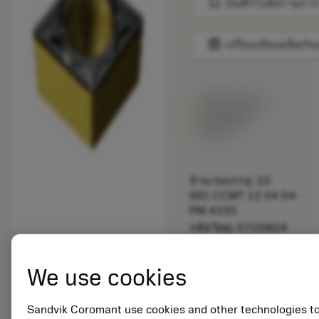
bookmark
บันทึกไปยังรายการ
balance
เปรียบเทียบผลิตภัณ
พร้อมจําหน่าย
ภายในหนึ่ง
สัปดาห์
จำนวนบรรจุ: 10
ISO: CCMT 12 04 04-
PM 4335
รหัสวัสดุ: 5725824
EAN: 10621144
ANSI: CNMM 644-HR
We use cookies
235
การเป็น
deployed_code
ตัวแทน
แสดงโมเดล 3 มิติ
Sandvik Coromant use cookies and other technologies t
remove
add
ทั่วไป
shopping_cart
เพิ่มล