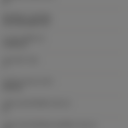
HC
ชั้นเคลือบผิว
(COATING)
CVD TiCN+Al2O3+TiN
ความหนาเม็ดมีด
(S)
4.7625 mm
มุมหลบหลัก
(AN)
7 °
น้ำหนักของอุปกรณ์
(WT)
0.007 kg
รหัสขนาดช่องใส่เม็ดมีด
(SSC_M)
12
รหัสขนาดช่องใส่เม็ดมีดแบบอิมพีเรียล
(SSC_N)