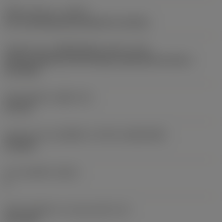
ชนิดการทำงาน
(CTPT)
pre-machining with demand on surface
รหัสรูปแบบการติดตั้งเม็ดมีด (เมตริก)
(IFS)
Partly cylindrical, 40-60 deg countersink on one or
two sides
เส้นผ่าศูนย์กลางรูยึด
(D1)
5.5 mm
รูปทรงและขนาดเม็ดมีด
(CUTINT_SIZESHAPE)
CC1204
จำนวนคมตัด
(CEDC)
2
เส้นผ่านศูนย์กลางวงกลมแนบใน
(IC)
12.7 mm