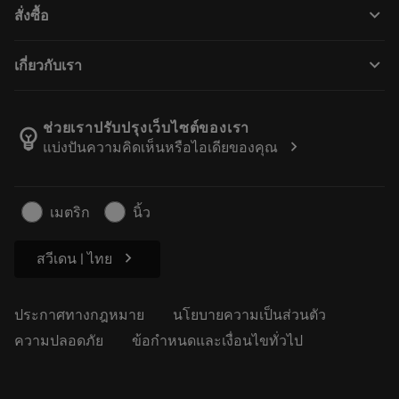
การรีไซเคิล
keyboard_arrow_down
สั่งซื้อ
ผู้จัดจำหน่ายและผู้เชี่ยวชาญ
การปรับสภาพใหม่
วิธีซื้อ
คู่มือและบทช่วยสอน
Tailor Made
keyboard_arrow_down
เกี่ยวกับเรา
สั่งซื้อ
เครื่องคิดเลขและแอป
เกี่ยวกับ Sandvik Coromant
ส่งคืน
แคตตาล็อกและคู่มืออ้างอิง
Manufacturing Wellness
ติดตามคำสั่งซื้อของคุณ
ช่วยเราปรับปรุงเว็บไซต์ของเรา
emoji_objects
chevron_right
แบ่งปันความคิดเห็นหรือไอเดียของคุณ
อาชีพ
ทำใบเสนอราคา
ธุรกิจที่ยั่งยืน
บทความ
เมตริก
นิ้ว
สำหรับสื่อมวลชน
chevron_right
สวีเดน | ไทย
ประกาศทางกฎหมาย
นโยบายความเป็นส่วนตัว
ความปลอดภัย
ข้อกำหนดและเงื่อนไขทั่วไป