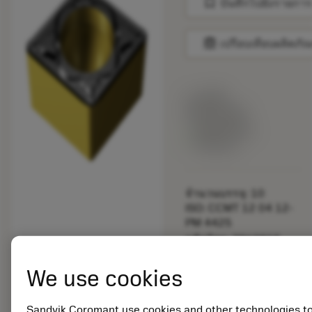
bookmark
บันทึกไปยังรายการ
balance
เปรียบเทียบผลิตภัณ
ราคาตั้ง:
209.00 SEK
สินค้าพร้อม
จำหน่าย
จำนวนบรรจุ: 10
ISO: CCMT 12 04 12-
PM 4425
รหัสวัสดุ: 7860815
EAN:
7323225047838
We use cookies
ANSI: CCMT 433-PM
4425
Sandvik Coromant use cookies and other technologies t
การเป็น