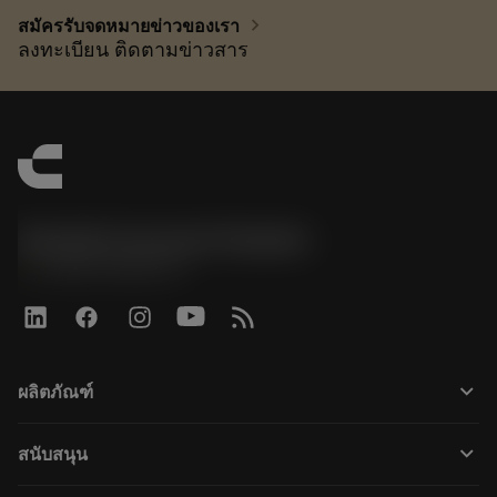
chevron_right
สมัครรับจดหมายข่าวของเรา
ลงทะเบียน ติดตามข่าวสาร
Sandvik Coromant Sweden
phone
+46 8 793 05 70
keyboard_arrow_down
ผลิตภัณฑ์
เครื่องมือทั้งหมด
keyboard_arrow_down
สนับสนุน
ซอฟต์แวร์ทั้งหมด
ฝ่ายบริการลูกค้า