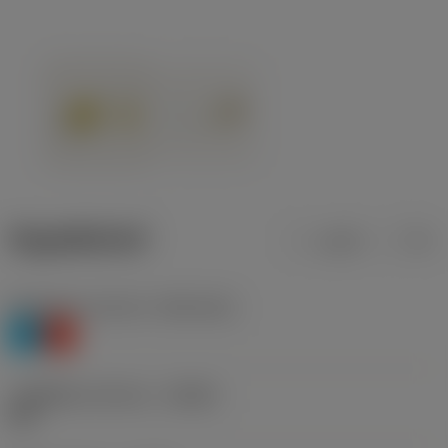
ข้อมูลผลิตภัณฑ์
เมตริก
นิ้ว
Workpiece material
(TMC1ISO)
P
K
รหัสผู้ผลิตร่องหักเศษ
(CBMD)
PM