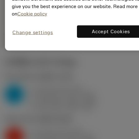
deployed_code
ตัวแทน
แสดงโมเดล 3 มิติ
give you the best experience on our website. Read more
remove
add
ทั่วไป
shopping_cart
เพิ่มล
on
Cookie policy
Accept Cookies
Change settings
remove
add
shopping_cart
เพิ่มลงในรถเข็น
ค่าเริ่มต้น
(KAPR
95 deg
)
P2.1.Z.AN
,
ความแข็ง: 175 HB
a
2.4 mm (0.9 - 4.2)
p
P
f
0.29 mm/r (0.14 - 0.43)
n
h
0.29 mm/r (0.14 - 0.43)
ex
v
335 m/min (405 - 295)
c
K2.2.C.UT
,
ความแข็ง: 245 HB
a
2.4 mm (0.9 - 4.2)
p
K
f
0.29 mm/r (0.14 - 0.43)
n