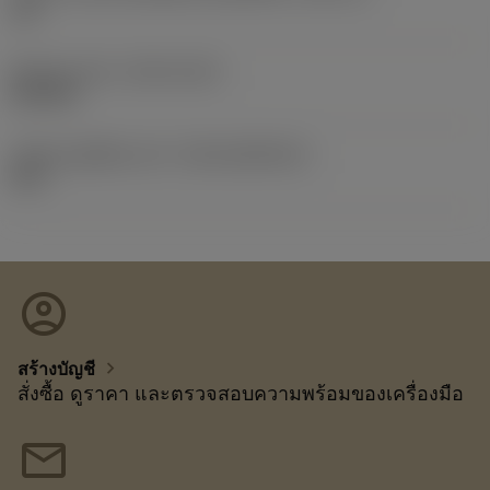
1/2
Release date
(ValFrom20)
25/9/20
รหัสของชุดที่ออกแล้ว
(RELEASEPACK)
20.2
account_circle
chevron_right
สร้างบัญชี
สั่งซื้อ ดูราคา และตรวจสอบความพร้อมของเครื่องมือ
mail