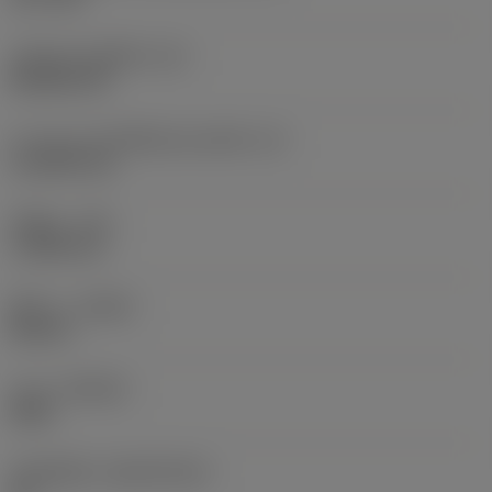
รหัสรูปทรงเม็ดมีด
(SC)
Rhombic 80
ความยาวประสิทธิผลของคมตัด
(LE)
11.6959 mm
รัศมีมุม
(RE)
1.1906 mm
ทิศทาง
(HAND)
Neutral
เกรด
(GRADE)
4425
วัสดุเม็ดมีด
(SUBSTRATE)