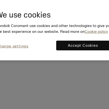
e use cookies
ndvik Coromant use cookies and other technologies to give y
e best experience on our website. Read more on
Cookie policy
Accept Cookies
hange settings