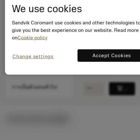
We use cookies
พร้อมจําหน่าย
ภายในหนึ่ง
สัปดาห์
Sandvik Coromant use cookies and other technologies t
give you the best experience on our website. Read more
on
Cookie policy
จำนวนบรรจุ: 1
ISO: CCW-KIT
Accept Cookies
รหัสวัสดุ: 6262125
Change settings
EAN: 26262125
ANSI: CCW-KIT
remove
add
การเป็นตัวแทนทั่วไป
shopping_cart
เพิ่มล
ภาพประกอบทางเทคนิค