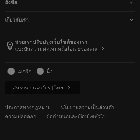
keyboard_arrow_down
สั่งซื้อ
การฟื้นฟูสภาพเครื่องมือ
Tailor Made
วิธีการซื้อ
ความรู้
แคตตาล็อก
keyboard_arrow_down
เกี่ยวกับเรา
สั่ง ซื้อ
บทเรียนอิเล็กทรอนิกส์
ตำแหน่งงาน
ผลการค้นหา
กิจกรรมและการฝึกอบรม
เกี่ยวกับแซนด์วิคโคโรม้อนท์
ติดตามคําสั่งซื้อของคุณ
Tool ID
ช่วยเราปรับปรุงเว็บไซต์ของเรา
emoji_objects
chevron_right
แบ่งปันความคิดเห็นหรือไอเดียของคุณ
ค้นหาเรา
คำ ถาม
สำหรับสื่อมวลชน
ติดต่อเรา
ข้อมูลความปลอดภัยในการทำงาน
เมตริก
นิ้ว
ความยั่งยืน
chevron_right
สหราชอาณาจักร | ไทย
ประกาศทางกฎหมาย
นโยบายความเป็นส่วนตัว
ความปลอดภัย
ข้อกำหนดและเงื่อนไขทั่วไป