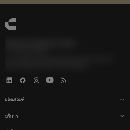
Sandvik Thailand Limited
phone
+66 2 016 2120
51, JL Tower, 19th Floor, Room No. 1904-6, Rama 9
Road, Kwaeng Huamark, Khet Bangkapi
keyboard_arrow_down
ผลิตภัณฑ์
ผลิตภัณฑ์ทั้งหมด
keyboard_arrow_down
บริการ
CoroPlus® Tool Guide
การรีไซเคิล
Tool Assembly