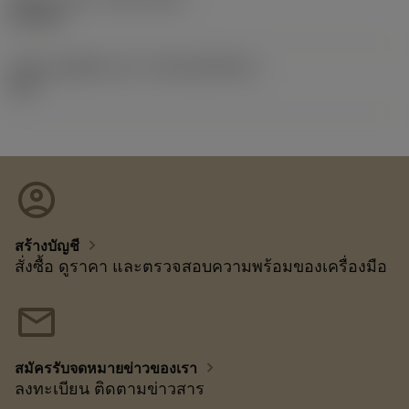
19/9/12
รหัสของชุดที่ออกแล้ว
(RELEASEPACK)
12.2
account_circle
chevron_right
สร้างบัญชี
สั่งซื้อ ดูราคา และตรวจสอบความพร้อมของเครื่องมือ
mail
chevron_right
สมัครรับจดหมายข่าวของเรา
ลงทะเบียน ติดตามข่าวสาร