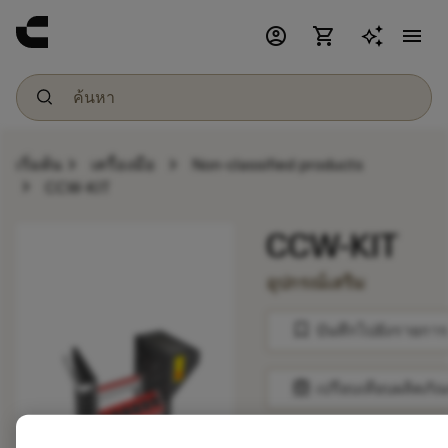
account_circle
shopping_cart
menu
chevron_right
chevron_right
เริ่มต้น
เครื่องมือ
Non-classified products
chevron_right
CCW-KIT
CCW-KIT
อุปกรณ์เสริม
bookmark
บันทึกไปยังรายการ
balance
เปรียบเทียบผลิตภัณ