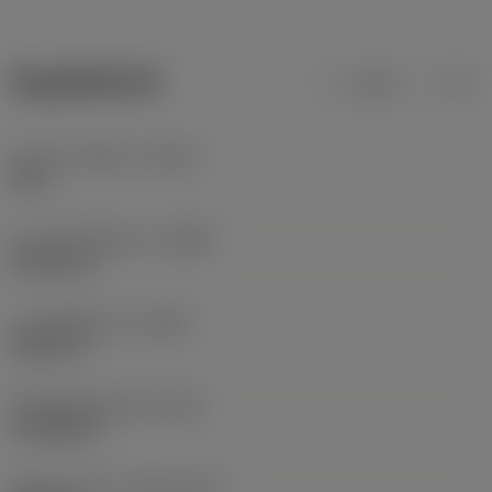
ข้อมูลผลิตภัณฑ์
เมตริก
นิ้ว
ความยาวโดยรวม
(OAL)
20 in
ความกว้างโดยรวม
(OAW)
30.1181 in
ความสูงโดยรวม
(OAH)
36.811 in
น้ำหนักของอุปกรณ์
(WT)
116.845 lb
Release date
(ValFrom20)