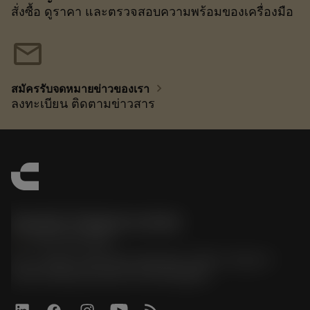
สั่งซื้อ ดูราคา และตรวจสอบความพร้อมของเครื่องมือ
mail
chevron_right
สมัครรับจดหมายข่าวของเรา
ลงทะเบียน ติดตามข่าวสาร
Sandvik Thailand Limited
phone
+66 2 016 2120
51, JL Tower, 19th Floor, Room No. 1904-6, Rama 9
Road, Kwaeng Huamark, Khet Bangkapi