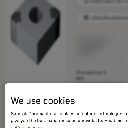
bookmark
บันทึกไปยังรายการ
balance
เปรียบเทียบผลิตภัณ
พร้อมจําหน่าย
ภายในหนึ่ง
สัปดาห์
จำนวนบรรจุ: 5
ISO:
CNGA120404S01020A
7025
รหัสวัสดุ: 6155443
We use cookies
EAN: 26155443
ANSI:
Sandvik Coromant use cookies and other technologies t
CNGA431S0320A
give you the best experience on our website. Read more
7025
การเป็น
on
Cookie policy