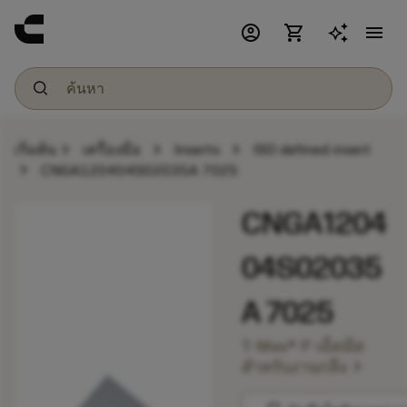
account_circle
shopping_cart
menu
chevron_right
chevron_right
chevron_right
เริ่มต้น
เครื่องมือ
Inserts
ISO defined insert
chevron_right
CNGA120404S02035A 7025
CNGA1204
04S02035
A 7025
T-Max® P เม็ดมีด
chevron_right
สำหรับงานกลึง