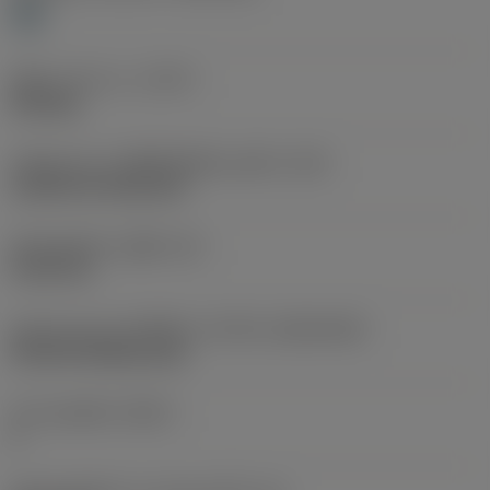
H
ชนิดการทำงาน
(CTPT)
finishing
รหัสรูปแบบการติดตั้งเม็ดมีด (เมตริก)
(IFS)
Cylindrical fixing hole
เส้นผ่าศูนย์กลางรูยึด
(D1)
5.156 mm
รูปทรงและขนาดเม็ดมีด
(CUTINT_SIZESHAPE)
CN1204 (80deg only)
จำนวนคมตัด
(CEDC)
4