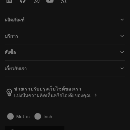
keyboard_arrow_down
ผลิตภัณฑ์
ผลิตภัณฑ์ทั้งหมด
keyboard_arrow_down
บริการ
CoroPlus® Tool Guide
การรีไซเคิล
Tool Assembly
keyboard_arrow_down
สั่งซื้อ
การฟื้นฟูสภาพเครื่องมือ
Tailor Made
วิธีการซื้อ
ความรู้
แคตตาล็อก
keyboard_arrow_down
เกี่ยวกับเรา
สั่ง ซื้อ
บทเรียนอิเล็กทรอนิกส์
ตำแหน่งงาน
ผลการค้นหา
กิจกรรมและการฝึกอบรม
เกี่ยวกับแซนด์วิคโคโรม้อนท์
ติดตามคําสั่งซื้อของคุณ
Tool ID
ช่วยเราปรับปรุงเว็บไซต์ของเรา
emoji_objects
chevron_right
แบ่งปันความคิดเห็นหรือไอเดียของคุณ
ค้นหาเรา
คำ ถาม
สำหรับสื่อมวลชน
ติดต่อเรา
ข้อมูลความปลอดภัยในการทำงาน
Metric
Inch
ความยั่งยืน