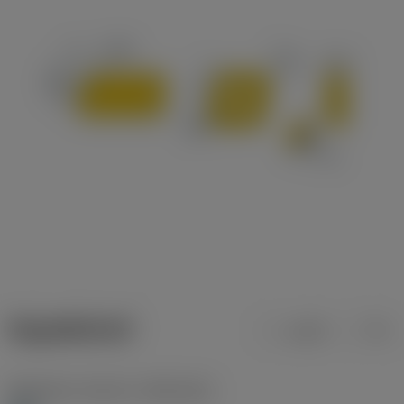
ข้อมูลผลิตภัณฑ์
เมตริก
นิ้ว
Workpiece material
(TMC1ISO)