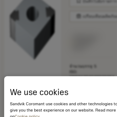
bookmark
บันทึกไปยังรายการ
balance
เปรียบเทียบผลิตภัณ
พร้อมจําหน่าย
ภายในหนึ่ง
สัปดาห์
จำนวนบรรจุ: 5
ISO:
CNGA120404S02035A
7025
รหัสวัสดุ: 6155444
We use cookies
EAN: 26155444
ANSI:
Sandvik Coromant use cookies and other technologies t
CNGA431S0835A
give you the best experience on our website. Read more
7025
การเป็น
on
Cookie policy