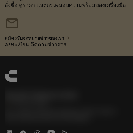
สั่งซื้อ ดูราคา และตรวจสอบความพร้อมของเครื่องมือ
mail
chevron_right
สมัครรับจดหมายข่าวของเรา
ลงทะเบียน ติดตามข่าวสาร
Sandvik Thailand Limited
phone
+66 2 016 2120
51, JL Tower, 19th Floor, Room No. 1904-6, Rama 9
Road, Kwaeng Huamark, Khet Bangkapi