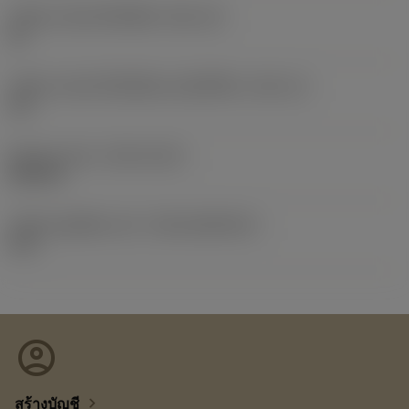
รหัสขนาดช่องใส่เม็ดมีด
(SSC_M)
12
รหัสขนาดช่องใส่เม็ดมีดแบบอิมพีเรียล
(SSC_N)
1/2
Release date
(ValFrom20)
25/2/12
รหัสของชุดที่ออกแล้ว
(RELEASEPACK)
12.1
account_circle
chevron_right
สร้างบัญชี