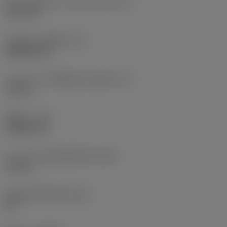
เส้นผ่านศูนย์กลางวงกลมแนบใน
(IC)
12.7 mm
รหัสรูปทรงเม็ดมีด
(SC)
Rhombic 80
ความยาวประสิทธิผลของคมตัด
(LE)
1.8 mm
รัศมีมุม
(RE)
0.3969 mm
ความกว้างสันคมที่หน้าตัด
(BN)
0.2 mm
มุมสันคมที่หน้าตัด
(GB)
35 °