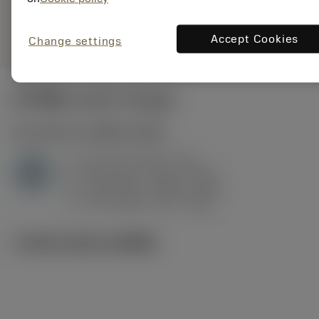
deployed_code
ตัวแทน
แสดงโมเดล 3 มิติ
remove
add
ทั่วไป
shopping_cart
เพิ่มล
Accept Cookies
Change settings
ค่าเริ่มต้น
(KAPR
95 deg
)
H1.3.Z.HA
,
ความแข็ง: 60 HRC
a
0.1 mm (0.07 - 0.2)
p
H
f
0.09 mm/r (0.06 - 0.18)
n
h
0.06 mm/r (0.04 - 0.12)
ex
v
170 m/min (175 - 150)
c
ภาพประกอบทางเทคนิค