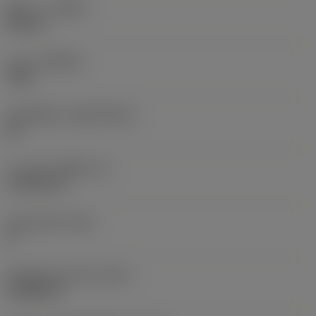
ทิศทาง
(HAND)
Neutral
เกรด
(GRADE)
7025
วัสดุเม็ดมีด
(SUBSTRATE)
BL
ความหนาเม็ดมีด
(S)
4.7625 mm
มุมหลบหลัก
(AN)
0 °
น้ำหนักของอุปกรณ์
(WT)
0.0088 kg