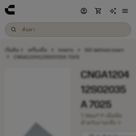
account_circle
shopping_cart
menu
chevron_right
chevron_right
chevron_right
เริ่มต้น
เครื่องมือ
Inserts
ISO defined insert
chevron_right
CNGA120412S02035A 7025
CNGA1204
12S02035
A 7025
T-Max® P เม็ดมีด
chevron_right
สำหรับงานกลึง