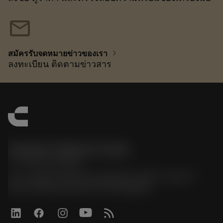
mail
chevron_right
สมัครรับจดหมายข่าวของเรา
ลงทะเบียน ติดตามข่าวสาร
Sandvik Thailand Limited
phone
+66 2 016 2120
51, JL Tower, 19th Floor, Room No. 1904-6, Rama 9
Road, Kwaeng Huamark, Khet Bangkapi