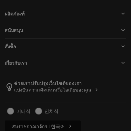
keyboard_arrow_down
ผลิตภัณฑ์
Todas las herramientas
keyboard_arrow_down
สนับสนุน
Todo el software
Servicio de atención al cliente
Reciclaje
keyboard_arrow_down
สั่งซื้อ
Distribuidores y especialistas
Reacondicionamiento
Cómo comprar
Guías y tutoriales
Tailor Made
keyboard_arrow_down
เกี่ยวกับเรา
Orden
Calculadoras y apps
Empleo
Volver
Catálogos y manuales
Acerca de Sandvik Coromant
Rastrear su pedido
ช่วยเราปรับปรุงเว็บไซต์ของเรา
emoji_objects
chevron_right
แบ่งปันความคิดเห็นหรือไอเดียของคุณ
Encuéntranos
Solicitar un presupuesto
Para la prensa
Información de seguridad
미터식
인치식
Sostenibilidad
chevron_right
สหราชอาณาจักร | 한국어