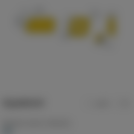
ข้อมูลผลิตภัณฑ์
เมตริก
นิ้ว
Workpiece material
(TMC1ISO)
H