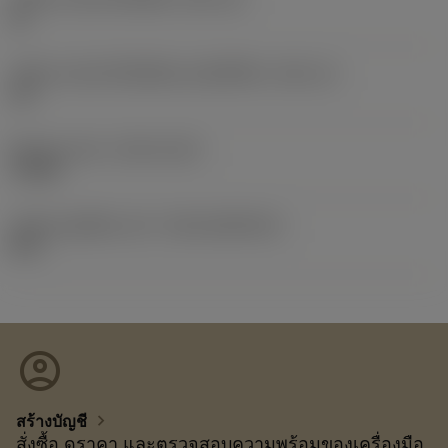
12
รหัสขนาดช่องใส่เม็ดมีดแบบอิมพีเรียล
(SSC_N)
1/2
Release date
(ValFrom20)
7/9/09
รหัสของชุดที่ออกแล้ว
(RELEASEPACK)
09.2
account_circle
chevron_right
สร้างบัญชี
สั่งซื้อ ดูราคา และตรวจสอบความพร้อมของเครื่องมือ