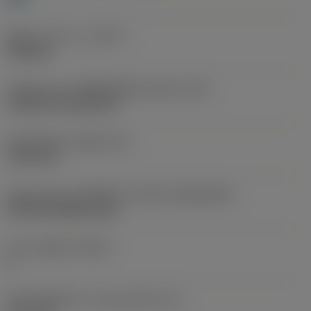
ชนิดการทำงาน
(CTPT)
finishing
รหัสรูปแบบการติดตั้งเม็ดมีด (เมตริก)
(IFS)
Cylindrical fixing hole
เส้นผ่าศูนย์กลางรูยึด
(D1)
5.156 mm
รูปทรงและขนาดเม็ดมีด
(CUTINT_SIZESHAPE)
CN1204 (80deg only)
จำนวนคมตัด
(CEDC)
4
เส้นผ่านศูนย์กลางวงกลมแนบใน
(IC)