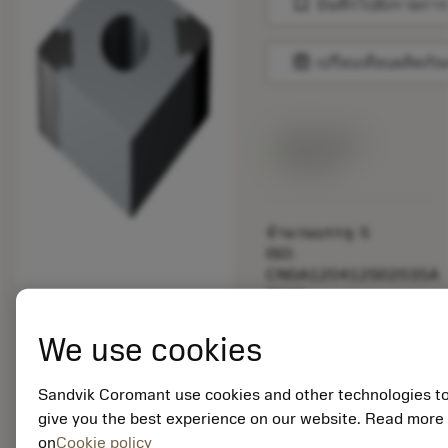
bookmark
บันทึกไปยังรายการ
balance
เปรียบเทียบผลิตภัณ
สินค้าพร้อม
จำหน่าย
จำนวนบรรจุ: 5
ISO:
CNGA120412S02035A
7025
รหัสวัสดุ: 5766724
We use cookies
EAN: 12466064
ANSI:
CNGA433S0835A
Sandvik Coromant use cookies and other technologies t
7025
give you the best experience on our website. Read more
การเป็น
deployed_code
on
Cookie policy
ตัวแทน
แสดงโมเดล 3 มิติ