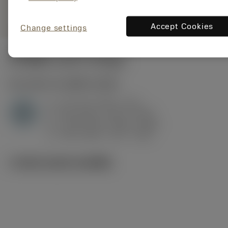
remove
add
ทั่วไป
shopping_cart
เพิ่มล
Accept Cookies
Change settings
ค่าเริ่มต้น
(KAPR
95 deg
)
H1.3.Z.HA
,
ความแข็ง: 60 HRC
a
0.2 mm (0.07 - 0.6)
p
H
f
0.16 mm/r (0.07 - 0.32)
n
h
0.09 mm/r (0.04 - 0.18)
ex
v
160 m/min (175 - 140)
c
ภาพประกอบทางเทคนิค