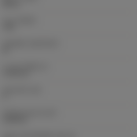
Neutral
เกรด
(GRADE)
7025
วัสดุเม็ดมีด
(SUBSTRATE)
BL
ความหนาเม็ดมีด
(S)
4.7625 mm
มุมหลบหลัก
(AN)
0 °
น้ำหนักของอุปกรณ์
(WT)
0.0045 kg
รหัสขนาดช่องใส่เม็ดมีด
(SSC_M)