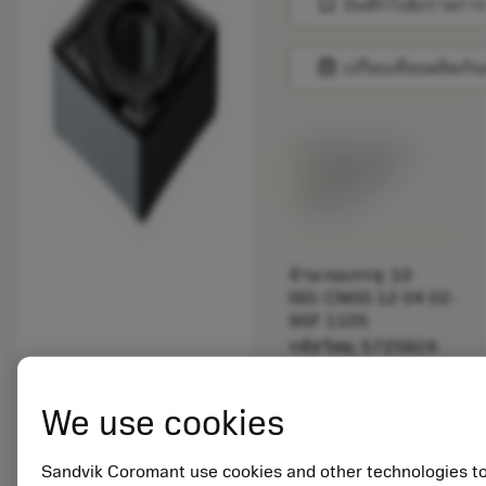
bookmark
บันทึกไปยังรายการ
balance
เปรียบเทียบผลิตภัณ
พร้อมจําหน่าย
ภายในหนึ่ง
สัปดาห์
จำนวนบรรจุ: 10
ISO: CNGG 12 04 02-
SGF 1105
รหัสวัสดุ: 5725824
EAN: 10621144
ANSI: CNMM 644-HR
We use cookies
235
การเป็น
deployed_code
ตัวแทน
แสดงโมเดล 3 มิติ
Sandvik Coromant use cookies and other technologies t
remove
add
ทั่วไป
shopping_cart
เพิ่มล