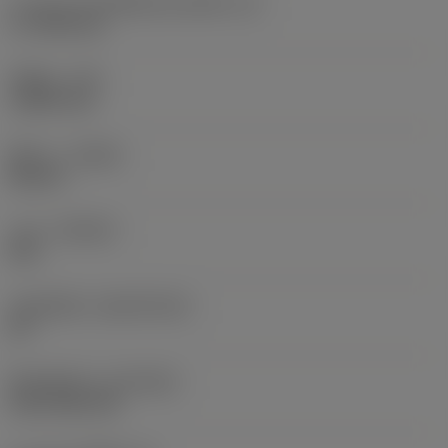
ความยาวประสิทธิผลของคมตัด
(LE)
17.7439 mm
รัศมีมุม
(RE)
1.5875 mm
ทิศทาง
(HAND)
Neutral
เกรด
(GRADE)
235
วัสดุเม็ดมีด
(SUBSTRATE)
HC
ชั้นเคลือบผิว
(COATING)
CVD TiCN+TiN