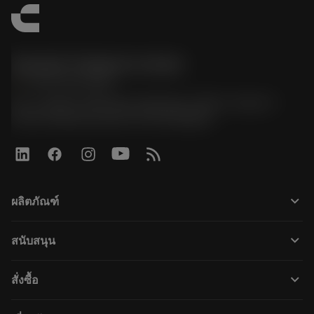
Sandvik Thailand Limited
phone
+66 2 016 2120
51, JL Tower, 19th Floor, Room No. 1904-6, Rama 9
Road, Kwaeng Huamark, Khet Bangkapi
keyboard_arrow_down
ผลิตภัณฑ์
すべてのツール
keyboard_arrow_down
สนับสนุน
すべてのソフトウェア
カスタマーサービス
リサイクル
keyboard_arrow_down
สั่งซื้อ
販売店および専門家
再生処理
購入方法
ガイドとチュートリアル
テーラーメード