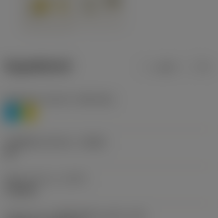
ข้อมูลผลิตภัณฑ์
เมตริก
นิ้ว
Workpiece material
(TMC1ISO)
P
M
รหัสผู้ผลิตร่องหักเศษ
(CBMD)
HR
ชนิดการทำงาน
(CTPT)
roughing
รหัสรูปแบบการติดตั้งเม็ดมีด (เมตริก)
(IFS)