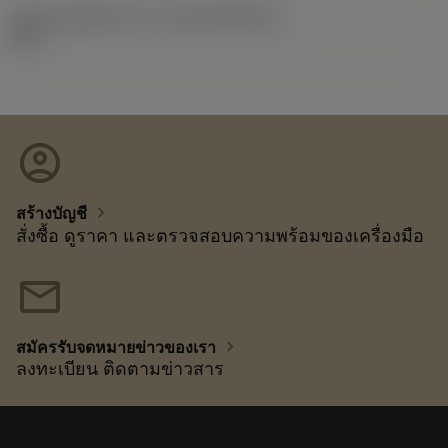
รหัสของชุดที่ออกแล้ว
(RELEASEPACK)
92.3
account_circle
chevron_right
สร้างบัญชี
สั่งซื้อ ดูราคา และตรวจสอบความพร้อมของเครื่องมือ
mail
chevron_right
สมัครรับจดหมายข่าวของเรา
ลงทะเบียน ติดตามข่าวสาร