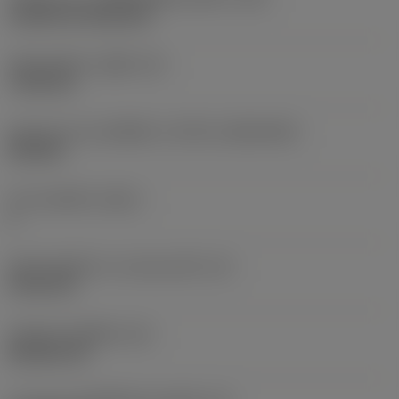
Cylindrical fixing hole
เส้นผ่าศูนย์กลางรูยึด
(D1)
7.925 mm
รูปทรงและขนาดเม็ดมีด
(CUTINT_SIZESHAPE)
CN1906
จำนวนคมตัด
(CEDC)
2
เส้นผ่านศูนย์กลางวงกลมแนบใน
(IC)
19.05 mm
รหัสรูปทรงเม็ดมีด
(SC)
Rhombic 80