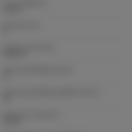
ความหนาเม็ดมีด
(S)
6.35 mm
มุมหลบหลัก
(AN)
0 °
น้ำหนักของอุปกรณ์
(WT)
0.0262 kg
รหัสขนาดช่องใส่เม็ดมีด
(SSC_M)
19
รหัสขนาดช่องใส่เม็ดมีดแบบอิมพีเรียล
(SSC_N)
3/4
Release date
(ValFrom20)
2/11/92