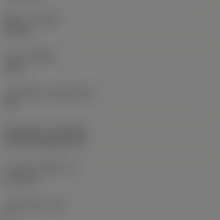
ทิศทาง
(HAND)
Neutral
เกรด
(GRADE)
3225
วัสดุเม็ดมีด
(SUBSTRATE)
HC
ชั้นเคลือบผิว
(COATING)
CVD TiCN+Al2O3+TiN
ความหนาเม็ดมีด
(S)
6.35 mm
มุมหลบหลัก
(AN)
0 °