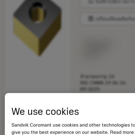
bookmark
บันทึกไปยังรายการ
balance
เปรียบเทียบผลิตภัณ
พร้อมจําหน่าย
ภายในหนึ่ง
สัปดาห์
จำนวนบรรจุ: 10
ISO: CNMA 19 06 16-
KR 3225
รหัสวัสดุ: 6868586
EAN:
We use cookies
7323220267033
ANSI: CNMA 644-KR
3225
Sandvik Coromant use cookies and other technologies t
การเป็น
give you the best experience on our website. Read more
deployed_code
ตัวแทน
แสดงโมเดล 3 มิติ