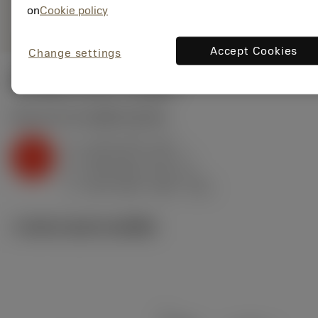
remove
add
on
Cookie policy
ทั่วไป
shopping_cart
เพิ่มล
Accept Cookies
Change settings
ค่าเริ่มต้น
(KAPR
95 deg
)
K2.2.C.UT
,
ความแข็ง: 245 HB
a
6 mm (0.3 - 12)
p
K
f
0.55 mm/r (0.2 - 1)
n
h
0.55 mm/r (0.2 - 1)
ex
v
165 m/min (225 - 125)
c
ภาพประกอบทางเทคนิค