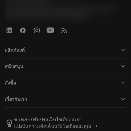
phone
+66 2 016 2120
51, JL Tower, 19th Floor, Room No. 1904-6, Rama 9
Road, Kwaeng Huamark, Khet Bangkapi
keyboard_arrow_down
ผลิตภัณฑ์
เครื่องมือทั้งหมด
keyboard_arrow_down
สนับสนุน
ซอฟต์แวร์ทั้งหมด
ฝ่ายบริการลูกค้า
การรีไซเคิล
keyboard_arrow_down
สั่งซื้อ
ผู้จัดจำหน่ายและผู้เชี่ยวชาญ
การปรับสภาพใหม่
วิธีซื้อ
คู่มือและบทช่วยสอน
Tailor Made
keyboard_arrow_down
เกี่ยวกับเรา
สั่งซื้อ
เครื่องคิดเลขและแอป
เกี่ยวกับ Sandvik Coromant
ส่งคืน
แคตตาล็อกและคู่มืออ้างอิง
Manufacturing Wellness
ติดตามคำสั่งซื้อของคุณ
ช่วยเราปรับปรุงเว็บไซต์ของเรา
emoji_objects
chevron_right
แบ่งปันความคิดเห็นหรือไอเดียของคุณ
อาชีพ
ทำใบเสนอราคา