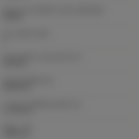
รูปทรงและขนาดเม็ดมีด
(CUTINT_SIZESHAPE)
CN1906
จำนวนคมตัด
(CEDC)
4
เส้นผ่านศูนย์กลางวงกลมแนบใน
(IC)
19.05 mm
รหัสรูปทรงเม็ดมีด
(SC)
Rhombic 80
ความยาวประสิทธิผลของคมตัด
(LE)
17.7439 mm
รัศมีมุม
(RE)
1.5875 mm