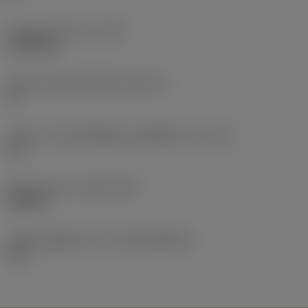
น้ำหนักของอุปกรณ์
(WT)
0.0282 kg
รหัสขนาดช่องใส่เม็ดมีด
(SSC_M)
19
รหัสขนาดช่องใส่เม็ดมีดแบบอิมพีเรียล
(SSC_N)
3/4
Release date
(ValFrom20)
22/9/15
รหัสของชุดที่ออกแล้ว
(RELEASEPACK)
15.2