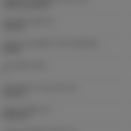
Cylindrical fixing hole
เส้นผ่าศูนย์กลางรูยึด
(D1)
7.925 mm
รูปทรงและขนาดเม็ดมีด
(CUTINT_SIZESHAPE)
CN1906
จำนวนคมตัด
(CEDC)
2
เส้นผ่านศูนย์กลางวงกลมแนบใน
(IC)
19.05 mm
รหัสรูปทรงเม็ดมีด
(SC)
Rhombic 80