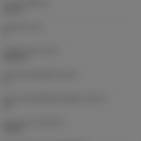
ความหนาเม็ดมีด
(S)
6.35 mm
มุมหลบหลัก
(AN)
0 °
น้ำหนักของอุปกรณ์
(WT)
0.0262 kg
รหัสขนาดช่องใส่เม็ดมีด
(SSC_M)
19
รหัสขนาดช่องใส่เม็ดมีดแบบอิมพีเรียล
(SSC_N)
3/4
Release date
(ValFrom20)
2/11/92