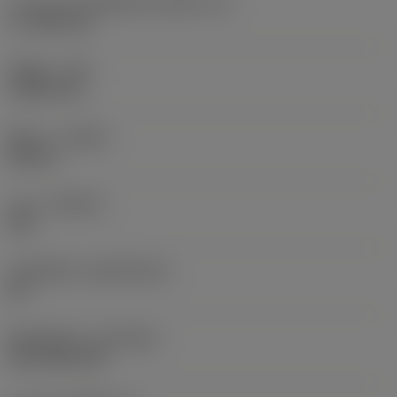
ความยาวประสิทธิผลของคมตัด
(LE)
17.7439 mm
รัศมีมุม
(RE)
1.5875 mm
ทิศทาง
(HAND)
Neutral
เกรด
(GRADE)
235
วัสดุเม็ดมีด
(SUBSTRATE)
HC
ชั้นเคลือบผิว
(COATING)
CVD TiCN+TiN