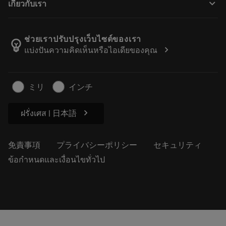
keyboard_arrow_down
เกี่ยวกับเรา
注文
計算ツールとアプリ
サンドビック・コロマントについて
戻る
カタログおよびハンドブック
Manufacturing Wellness
注文を追跡する
ช่วยเราปรับปรุงเว็บไซต์ของเรา
emoji_objects
chevron_right
แบ่งปันความคิดเห็นหรือไอเดียของคุณ
経歴
見積もりを作成する
サステナブルな事業
記事
ミリ
インチ
プレス用
chevron_right
ฝรั่งเศส | 日本語
免責事項
プライバシーポリシー
セキュリティ
ข้อกำหนดและเงื่อนไขทั่วไป