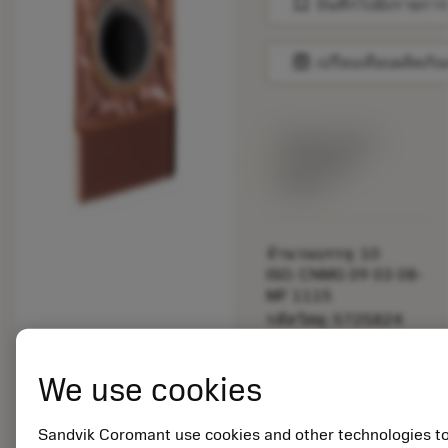
bookmark
บันทึกไปยังรายการ
balance
เปรียบเทียบผลิตภัณ
พร้อมจําหน่าย
ภายในหนึ่ง
สัปดาห์
จำนวนบรรจุ: 10
ISO: CNMG 09 03 08-
MF 1115
รหัสวัสดุ: 5725824
EAN: 10621144
ANSI: CNMM 644-HR
We use cookies
235
การเป็น
deployed_code
ตัวแทน
แสดงโมเดล 3 มิติ
Sandvik Coromant use cookies and other technologies t
remove
add
ทั่วไป
shopping_cart
เพิ่มล