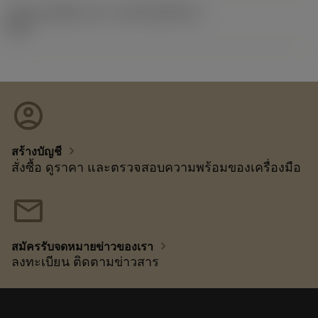
รหัสของชุดที่ออกแล้ว
(RELEASEPACK)
92.3
account_circle
chevron_right
สร้างบัญชี
สั่งซื้อ ดูราคา และตรวจสอบความพร้อมของเครื่องมือ
mail
chevron_right
สมัครรับจดหมายข่าวของเรา
ลงทะเบียน ติดตามข่าวสาร