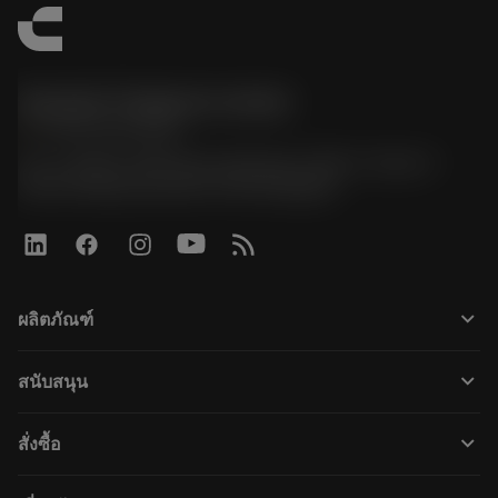
Sandvik Thailand Limited
phone
+66 2 016 2120
51, JL Tower, 19th Floor, Room No. 1904-6, Rama 9
Road, Kwaeng Huamark, Khet Bangkapi
keyboard_arrow_down
ผลิตภัณฑ์
すべてのツール
keyboard_arrow_down
สนับสนุน
すべてのソフトウェア
カスタマーサービス
リサイクル
keyboard_arrow_down
สั่งซื้อ
販売店および専門家
再生処理
購入方法
ガイドとチュートリアル
テーラーメード