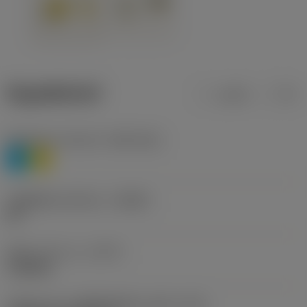
ข้อมูลผลิตภัณฑ์
เมตริก
นิ้ว
Workpiece material
(TMC1ISO)
P
M
รหัสผู้ผลิตร่องหักเศษ
(CBMD)
HR
ชนิดการทำงาน
(CTPT)
roughing
รหัสรูปแบบการติดตั้งเม็ดมีด (เมตริก)
(IFS)