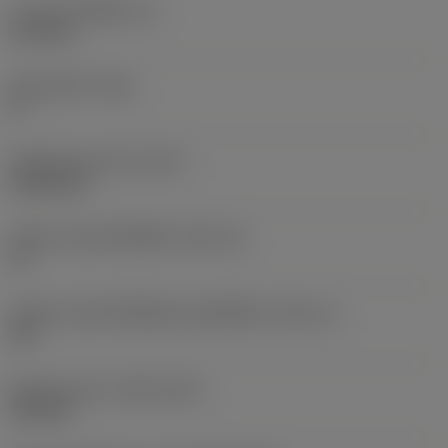
ความหนาเม็ดมีด
(S)
6.35 mm
มุมหลบหลัก
(AN)
0 °
น้ำหนักของอุปกรณ์
(WT)
0.0262 kg
รหัสขนาดช่องใส่เม็ดมีด
(SSC_M)
19
รหัสขนาดช่องใส่เม็ดมีดแบบอิมพีเรียล
(SSC_N)
3/4
Release date
(ValFrom20)
2/11/92