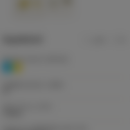
ข้อมูลผลิตภัณฑ์
เมตริก
นิ้ว
Workpiece material
(TMC1ISO)
P
M
รหัสผู้ผลิตร่องหักเศษ
(CBMD)
HR
ชนิดการทำงาน
(CTPT)
roughing
รหัสรูปแบบการติดตั้งเม็ดมีด (เมตริก)
(IFS)