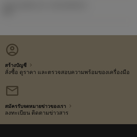
รหัสของชุดที่ออกแล้ว
(RELEASEPACK)
92.3
account_circle
chevron_right
สร้างบัญชี
สั่งซื้อ ดูราคา และตรวจสอบความพร้อมของเครื่องมือ
mail
chevron_right
สมัครรับจดหมายข่าวของเรา
ลงทะเบียน ติดตามข่าวสาร