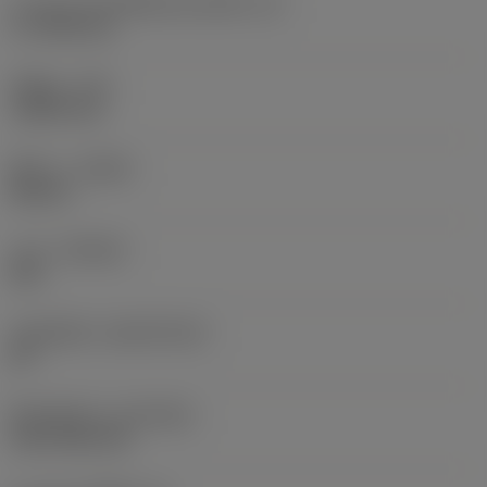
ความยาวประสิทธิผลของคมตัด
(LE)
17.7439 mm
รัศมีมุม
(RE)
1.5875 mm
ทิศทาง
(HAND)
Neutral
เกรด
(GRADE)
235
วัสดุเม็ดมีด
(SUBSTRATE)
HC
ชั้นเคลือบผิว
(COATING)
CVD TiCN+TiN