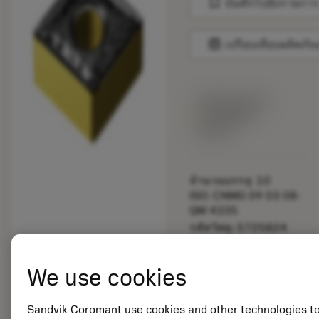
bookmark
บันทึกไปยังรายการ
balance
เปรียบเทียบผลิตภัณ
พร้อมจําหน่าย
ภายในหนึ่ง
สัปดาห์
จำนวนบรรจุ: 10
ISO: CNMG 09 03 08-
QM 4335
รหัสวัสดุ: 5725824
EAN: 10621144
ANSI: CNMM 644-HR
We use cookies
235
การเป็น
deployed_code
ตัวแทน
แสดงโมเดล 3 มิติ
Sandvik Coromant use cookies and other technologies t
remove
add
ทั่วไป
shopping_cart
เพิ่มล