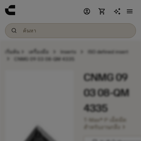
account_circle
shopping_cart
menu
chevron_right
chevron_right
chevron_right
เริ่มต้น
เครื่องมือ
Inserts
ISO defined insert
chevron_right
CNMG 09 03 08-QM 4335
CNMG 09
03 08-QM
4335
T-Max® P เม็ดมีด
chevron_right
สำหรับงานกลึง