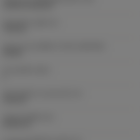
Cylindrical fixing hole
เส้นผ่าศูนย์กลางรูยึด
(D1)
7.925 mm
รูปทรงและขนาดเม็ดมีด
(CUTINT_SIZESHAPE)
CN1906
จำนวนคมตัด
(CEDC)
2
เส้นผ่านศูนย์กลางวงกลมแนบใน
(IC)
19.05 mm
รหัสรูปทรงเม็ดมีด
(SC)
Rhombic 80