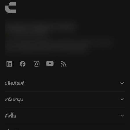
Sandvik Thailand Limited
phone
+66 2 016 2120
51, JL Tower, 19th Floor, Room No. 1904-6, Rama 9
Road, Kwaeng Huamark, Khet Bangkapi
keyboard_arrow_down
ผลิตภัณฑ์
すべてのツール
keyboard_arrow_down
สนับสนุน
すべてのソフトウェア
カスタマーサービス
リサイクル
keyboard_arrow_down
สั่งซื้อ
販売店および専門家
再生処理
購入方法
ガイドとチュートリアル
テーラーメード