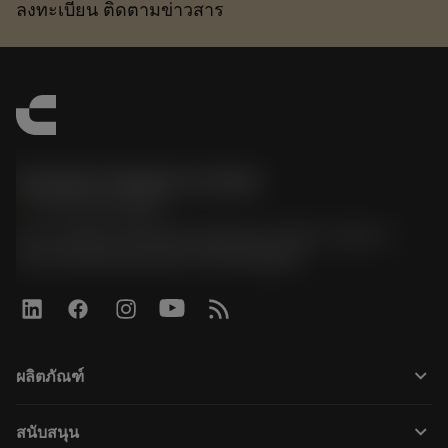
ลงทะเบียน ติดตามข่าวสาร
Sandvik Thailand Limited
phone
+66 2 016 2120
51, JL Tower, 19th Floor, Room No. 1904-6, Rama 9
Road, Kwaeng Huamark, Khet Bangkapi
keyboard_arrow_down
ผลิตภัณฑ์
Všechny nástroje
keyboard_arrow_down
สนับสนุน
Veškerý software