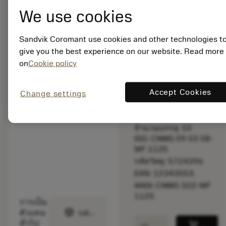
bookmark
บันทึกไปยังรายการ
We use cookies
balance
เปรียบเทียบผลิตภัณ
Sandvik Coromant use cookies and other technologies t
give you the best experience on our website. Read more
on
Cookie policy
พร้อมจําหน่าย
ภายในหนึ่ง
Accept Cookies
สัปดาห์
Change settings
จำนวนบรรจุ: 10
ISO: CNMG 09 03 08-
WF 1125
รหัสวัสดุ: 5724396
EAN: 12343553
ANSI: CNMG 322-WF
1125
การเป็น
deployed_code
ตัวแทน
แสดงโมเดล 3 มิติ
remove
add
ทั่วไป
shopping_cart
เพิ่มล