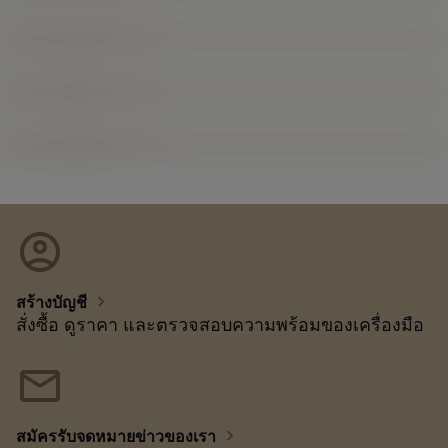
account_circle
chevron_right
สร้างบัญชี
สั่งซื้อ ดูราคา และตรวจสอบความพร้อมของเครื่องมือ
mail
chevron_right
สมัครรับจดหมายข่าวของเรา