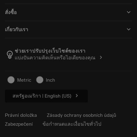
Zákaznický servis
Recyklace
keyboard_arrow_down
สั่งซื้อ
Distributoři a specialisté
Repase
Jak nakoupit
Průvodci a návody
Tailor Made
keyboard_arrow_down
เกี่ยวกับเรา
Objednávka
Kalkulačky a aplikace
O společnosti Sandvik Coromant
Návrat
Katalogy a příručky
Výrobní wellness
Sledujte svou objednávku
ช่วยเราปรับปรุงเว็บไซต์ของเรา
emoji_objects
chevron_right
แบ่งปันความคิดเห็นหรือไอเดียของคุณ
Kariéra
Vytvořte cenovou nabídku
Udržitelné podnikání
Články
Metric
Inch
Pro lisování
chevron_right
สหรัฐอเมริกา | English (US)
Právní doložka
Zásady ochrany osobních údajů
Zabezpečení
ข้อกำหนดและเงื่อนไขทั่วไป