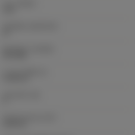
เกรด
(GRADE)
1105
วัสดุเม็ดมีด
(SUBSTRATE)
HC
ชั้นเคลือบผิว
(COATING)
PVD TiAlN
ความหนาเม็ดมีด
(S)
4.7625 mm
มุมหลบหลัก
(AN)
0 °
น้ำหนักของอุปกรณ์
(WT)
0.0091 kg