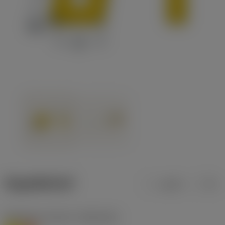
ข้อมูลผลิตภัณฑ์
เมตริก
นิ้ว
Workpiece material
(TMC1ISO)