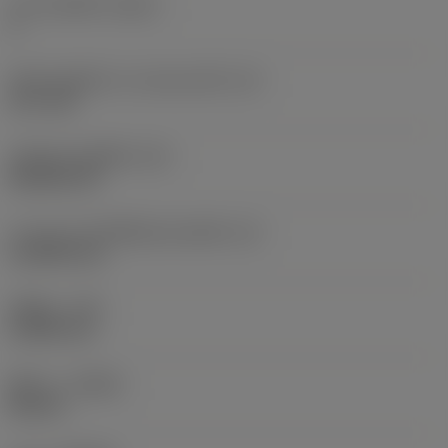
จำนวนคมตัด
(CEDC)
4
เส้นผ่านศูนย์กลางวงกลมแนบใน
(IC)
12.7 mm
รหัสรูปทรงเม็ดมีด
(SC)
Rhombic 80
ความยาวประสิทธิผลของคมตัด
(LE)
12.4959 mm
รัศมีมุม
(RE)
0.3969 mm
ทิศทาง
(HAND)
Neutral