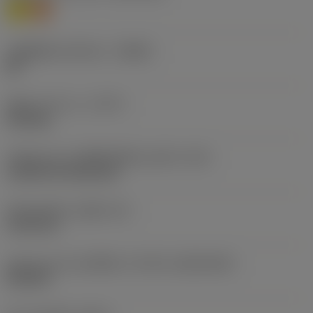
M
S
รหัสผู้ผลิตร่องหักเศษ
(CBMD)
MF
ชนิดการทำงาน
(CTPT)
finishing
รหัสรูปแบบการติดตั้งเม็ดมีด (เมตริก)
(IFS)
Cylindrical fixing hole
เส้นผ่าศูนย์กลางรูยึด
(D1)
5.156 mm
รูปทรงและขนาดเม็ดมีด
(CUTINT_SIZESHAPE)
CN1204