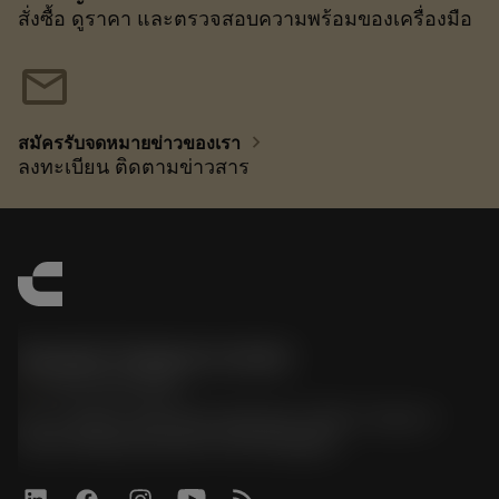
สั่งซื้อ ดูราคา และตรวจสอบความพร้อมของเครื่องมือ
mail
chevron_right
สมัครรับจดหมายข่าวของเรา
ลงทะเบียน ติดตามข่าวสาร
Sandvik Thailand Limited
phone
+66 2 016 2120
51, JL Tower, 19th Floor, Room No. 1904-6, Rama 9
Road, Kwaeng Huamark, Khet Bangkapi