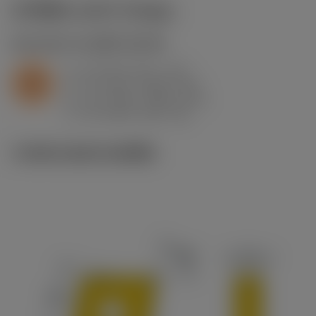
ค่าเริ่มต้น
(KAPR
95 deg
)
S2.0.Z.AG
,
ความแข็ง: 350 HB
a
0.4 mm (0.1 - 1.5)
p
S
f
0.1 mm/r (0.05 - 0.2)
n
h
0.1 mm/r (0.05 - 0.2)
ex
v
65 m/min (80 - 36)
c
ภาพประกอบทางเทคนิค