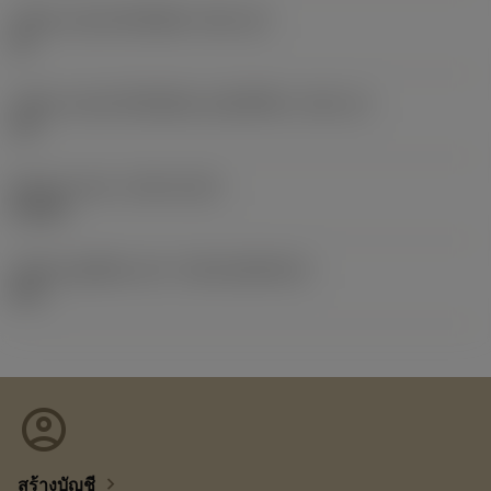
รหัสขนาดช่องใส่เม็ดมีด
(SSC_M)
12
รหัสขนาดช่องใส่เม็ดมีดแบบอิมพีเรียล
(SSC_N)
1/2
Release date
(ValFrom20)
2/1/06
รหัสของชุดที่ออกแล้ว
(RELEASEPACK)
06.1
account_circle
chevron_right
สร้างบัญชี