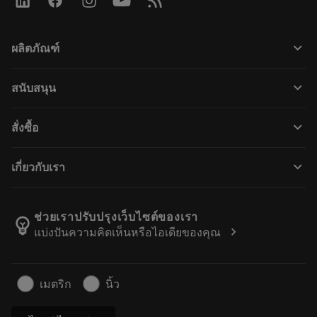
keyboard_arrow_down
ผลิตภัณฑ์
เครื่องมือทั้งหมด
keyboard_arrow_down
สนับสนุน
ซอฟต์แวร์ทั้งหมด
ฝ่ายบริการลูกค้า
การรีไซเคิล
keyboard_arrow_down
สั่งซื้อ
ผู้จัดจำหน่ายและผู้เชี่ยวชาญ
การปรับสภาพใหม่
วิธีซื้อ
คู่มือและบทช่วยสอน
Tailor Made
keyboard_arrow_down
เกี่ยวกับเรา
สั่งซื้อ
เครื่องคิดเลขและแอป
เกี่ยวกับ Sandvik Coromant
ส่งคืน
แคตตาล็อกและคู่มืออ้างอิง
Manufacturing Wellness
ติดตามคำสั่งซื้อของคุณ
ช่วยเราปรับปรุงเว็บไซต์ของเรา
emoji_objects
chevron_right
แบ่งปันความคิดเห็นหรือไอเดียของคุณ
อาชีพ
ทำใบเสนอราคา
ธุรกิจที่ยั่งยืน
บทความ
เมตริก
นิ้ว
สำหรับสื่อมวลชน