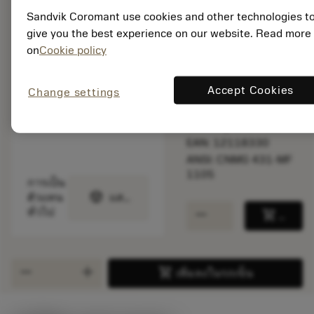
สินค้าพร้อม
Sandvik Coromant use cookies and other technologies t
จำหน่าย
give you the best experience on our website. Read more
on
Cookie policy
จำนวนบรรจุ: 10
Accept Cookies
Change settings
ISO: CNMG 12 04 04-
MF 1105
รหัสวัสดุ: 5724419
EAN: 12118330
ANSI: CNMG 431-MF
1105
การเป็น
deployed_code
ตัวแทน
แสดงโมเดล 3 มิติ
remove
add
ทั่วไป
shopping_cart
เพิ่มล
remove
add
shopping_cart
เพิ่มลงในรถเข็น