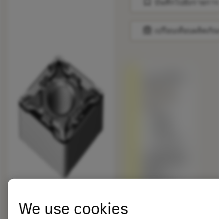
bookmark
บันทึกไปยังรายการ
balance
เปรียบเทียบผลิตภัณ
ถูกแทนที่ด้วย
CNMG 12
04 04-MF
1205
สินค้า
พร้อม
จำหน่าย
เกรดอื่นเทียบ
กับผลิตภัณฑ์
ดั้งเดิม –
โปรดตรวจ
สอบ
ความเร็วตัด
We use cookies